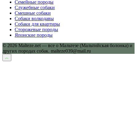
Семейные породы
Служебные собаки
Смешные собаки
Собаки волкодавы
Собаки для квартиры
Сторожевые породы
Японские породы
© 2026 Malteze.net — все о Мальтезе (Мальтийская болонка) и
других породах собак. malteze039@mail.ru