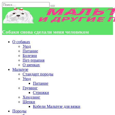
Перейти
Search
к
for:
содержанию
Собаки снова сделали меня человеком
О собаках
Уход
Питание
Болезни
Пет-терапия
О щенках
Мальтезе
Стандарт породы
Уход
Питание
Груминг
Стрижки
Хендлинг
Щенки
Кобели Мальтезе для вязки
Породы