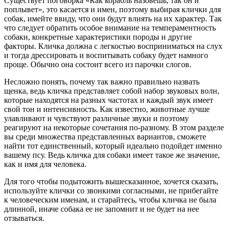
Существует поговорка «Как корабль назовешь, так он и
поплывет», это касается и имен, поэтому выбирая клички для
собак, имейте ввиду, что они будут влиять на их характер. Так
что следует обратить особое внимание на темпераментность
собаки, конкретные характеристики породы и другие
факторы. Кличка должна с легкостью восприниматься на слух
и тогда дрессировать и воспитывать собаку будет намного
проще. Обычно она состоит всего из парочки слогов.
Несложно понять, почему так важно правильно назвать
щенка, ведь кличка представляет собой набор звуковых волн,
которые находятся на разных частотах и каждый звук имеет
свой тон и интенсивность. Как известно, животные лучше
улавливают и чувствуют различные звуки и поэтому
реагируют на некоторые сочетания по-разному. В этом разделе
вы среди множества представленных вариантов, сможете
найти тот единственный, который идеально подойдет именно
вашему псу. Ведь кличка для собаки имеет такое же значение,
как и имя для человека.
Для того чтобы подытожить вышесказанное, хочется сказать,
используйте клички со звонкими согласными, не прибегайте
к человеческим именам, и старайтесь, чтобы кличка не была
длинной, иначе собака ее не запомнит и не будет на нее
отзываться.