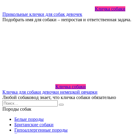
Кличка собаки
Прикольные клички для собак девочек
Подобрать имя для собаки – непростая и ответственная задача.
Кличка собаки
Кличка для собаки девочки немецкой овчарки
Любой собаковод знает, что кличка собаки обязательно
Search
for:
Породы собак
Белые породы
Британские собаки
Гипоаллергенные породы