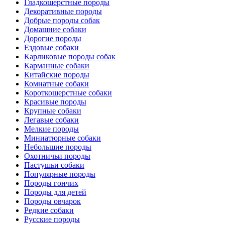
Гладкошерстные породы
Декоративные породы
Добрые породы собак
Домашние собаки
Дорогие породы
Ездовые собаки
Карликовые породы собак
Карманные собаки
Китайские породы
Комнатные собаки
Короткошерстные собаки
Красивые породы
Крупные собаки
Легавые собаки
Мелкие породы
Миниатюрные собаки
Небольшие породы
Охотничьи породы
Пастушьи собаки
Популярные породы
Породы гончих
Породы для детей
Породы овчарок
Редкие собаки
Русские породы