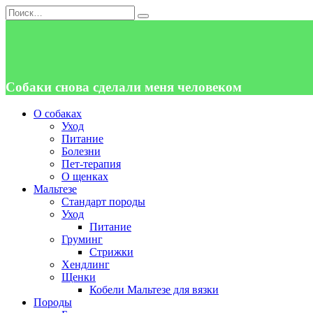
Перейти
Search
к
for:
содержанию
Собаки снова сделали меня человеком
О собаках
Уход
Питание
Болезни
Пет-терапия
О щенках
Мальтезе
Стандарт породы
Уход
Питание
Груминг
Стрижки
Хендлинг
Щенки
Кобели Мальтезе для вязки
Породы