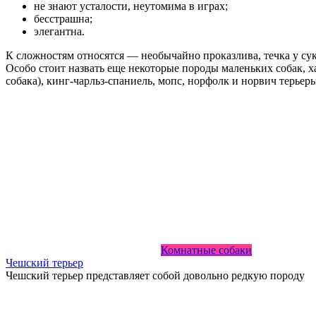
не знают усталости, неутомима в играх;
бесстрашна;
элегантна.
К сложностям относятся — необычайно проказлива, течка у сук
Особо стоит назвать еще некоторые породы маленьких собак,
собака), кинг-чарльз-спаниель, мопс, норфолк и норвич терьер
Комнатные собаки
Чешский терьер
Чешский терьер представляет собой довольно редкую породу