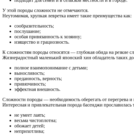
подходит для семей и в сельской местности и в городе.
У этой породы сложности не отмечаются.
Неутомимая, хрупкая левретка имеет такие преимущества как:
сообразительность;
послушание;
особая привязанность к хозяину;
изящество и грациозность.
К сложностям породы относятся — глубокая обида на резкие с
Жизнерадостный маленький японский хин обладатель таких до
полное взаимопонимание с детьми;
выносливость;
преданность, верность;
привязчивость;
эффектная внешность.
Сложности породы — необходимость оберегать от перегрева и п
Интересная и привлекательная порода басенджи прославилась т
не умеет лаять;
весьма чистоплотна;
обожает детей;
неприхотлива;