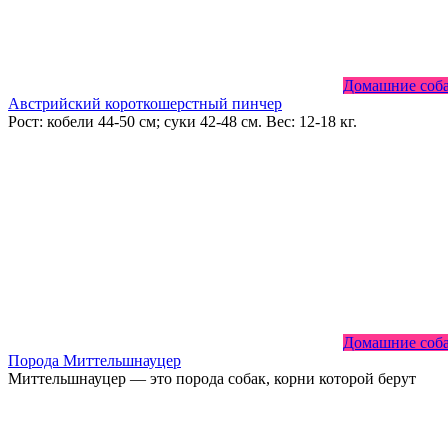
Домашние соб
Австрийский короткошерстный пинчер
Рост: кобели 44-50 см; суки 42-48 см. Вес: 12-18 кг.
Домашние соб
Порода Миттельшнауцер
Миттельшнауцер — это порода собак, корни которой берут