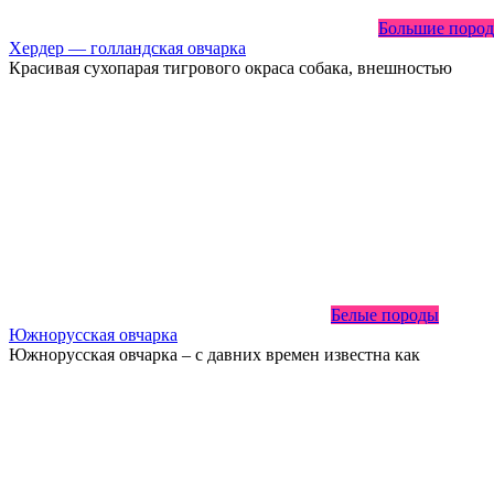
Большие пород
Хердер — голландская овчарка
Красивая сухопарая тигрового окраса собака, внешностью
Белые породы
Южнорусская овчарка
Южнорусская овчарка – с давних времен известна как