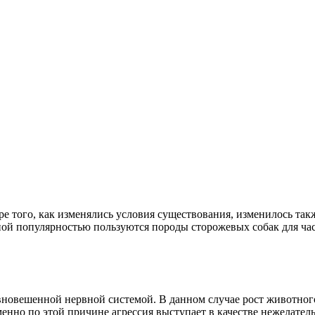
ре того, как изменялись условия существования, изменилось та
нной популярностью пользуются породы сторожевых собак для час
овешенной нервной системой. В данном случае рост животного н
енно по этой причине агрессия выступает в качестве нежелатель