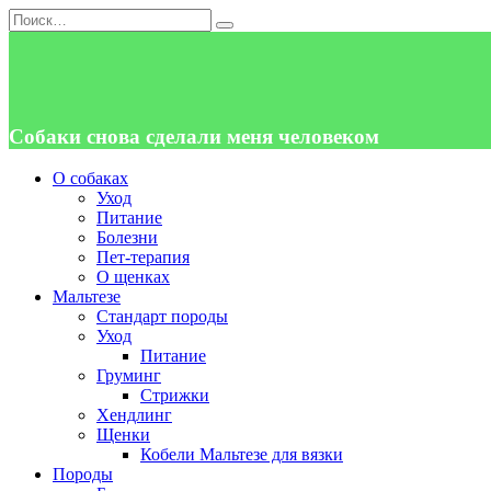
Перейти
Search
к
for:
содержанию
Собаки снова сделали меня человеком
О собаках
Уход
Питание
Болезни
Пет-терапия
О щенках
Мальтезе
Стандарт породы
Уход
Питание
Груминг
Стрижки
Хендлинг
Щенки
Кобели Мальтезе для вязки
Породы