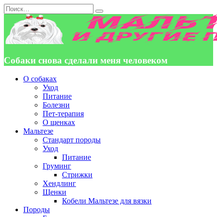
Перейти
Search
к
for:
содержанию
Собаки снова сделали меня человеком
О собаках
Уход
Питание
Болезни
Пет-терапия
О щенках
Мальтезе
Стандарт породы
Уход
Питание
Груминг
Стрижки
Хендлинг
Щенки
Кобели Мальтезе для вязки
Породы