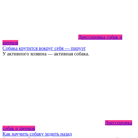
Дрессировка собак и
щенков
Собака крутится вокруг себя — пируэт
У активного хозяина — активная собака.
Дрессировка
собак и щенков
Как научить собаку ходить назад