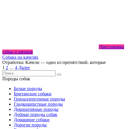
Дрессировка
собак и щенков
Собака на качелях
Отработка: Качели — одно из препятствий, которые
Пагинация
1
2
…
4
Далее
записей
Search
for:
Породы собак
Белые породы
Британские собаки
Гипоаллергенные породы
Гладкошерстные породы
Декоративные породы
Добрые породы собак
Домашние собаки
Дорогие породы