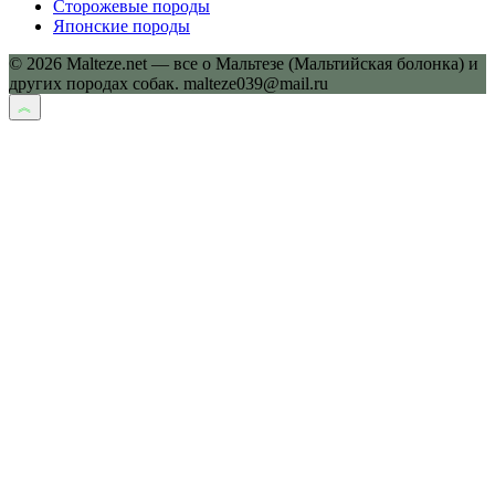
Сторожевые породы
Японские породы
© 2026 Malteze.net — все о Мальтезе (Мальтийская болонка) и
других породах собак. malteze039@mail.ru