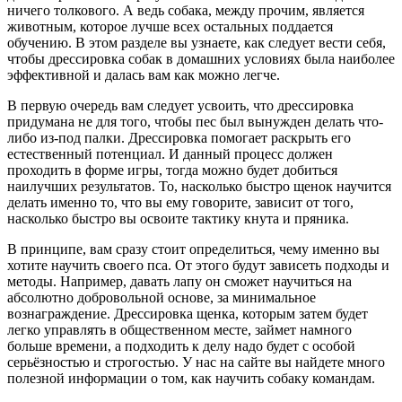
ничего толкового. А ведь собака, между прочим, является
животным, которое лучше всех остальных поддается
обучению. В этом разделе вы узнаете, как следует вести себя,
чтобы дрессировка собак в домашних условиях была наиболее
эффективной и далась вам как можно легче.
В первую очередь вам следует усвоить, что дрессировка
придумана не для того, чтобы пес был вынужден делать что-
либо из-под палки. Дрессировка помогает раскрыть его
естественный потенциал. И данный процесс должен
проходить в форме игры, тогда можно будет добиться
наилучших результатов. То, насколько быстро щенок научится
делать именно то, что вы ему говорите, зависит от того,
насколько быстро вы освоите тактику кнута и пряника.
В принципе, вам сразу стоит определиться, чему именно вы
хотите научить своего пса. От этого будут зависеть подходы и
методы. Например, давать лапу он сможет научиться на
абсолютно добровольной основе, за минимальное
вознаграждение. Дрессировка щенка, которым затем будет
легко управлять в общественном месте, займет намного
больше времени, а подходить к делу надо будет с особой
серьёзностью и строгостью. У нас на сайте вы найдете много
полезной информации о том, как научить собаку командам.