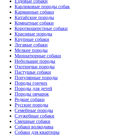
Ездовые собаки
Карликовые породы собак
Карманные собаки
Китайские породы
Комнатные собаки
Короткошерстные собаки
Красивые породы
Крупные собаки
Легавые собаки
Мелкие породы
Миниатюрные собаки
Небольшие породы
Охотничьи породы
Пастушьи собаки
Популярные породы
Породы гончих
Породы для детей
Породы овчарок
Редкие собаки
Русские породы
Семейные породы
Служебные собаки
Смешные собаки
Собаки волкодавы
Собаки для квартиры