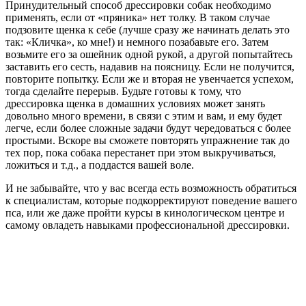
Принудительный способ дрессировки собак необходимо
применять, если от «пряника» нет толку. В таком случае
подзовите щенка к себе (лучше сразу же начинать делать это
так: «Кличка», ко мне!) и немного позабавьте его. Затем
возьмите его за ошейник одной рукой, а другой попытайтесь
заставить его сесть, надавив на поясницу. Если не получится,
повторите попытку. Если же и вторая не увенчается успехом,
тогда сделайте перерыв. Будьте готовы к тому, что
дрессировка щенка в домашних условиях может занять
довольно много времени, в связи с этим и вам, и ему будет
легче, если более сложные задачи будут чередоваться с более
простыми. Вскоре вы сможете повторять упражнение так до
тех пор, пока собака перестанет при этом выкручиваться,
ложиться и т.д., а поддастся вашей воле.
И не забывайте, что у вас всегда есть возможность обратиться
к специалистам, которые подкорректируют поведение вашего
пса, или же даже пройти курсы в кинологическом центре и
самому овладеть навыками профессиональной дрессировки.