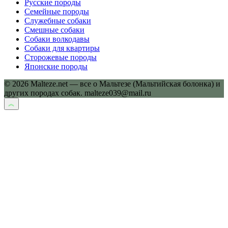
Русские породы
Семейные породы
Служебные собаки
Смешные собаки
Собаки волкодавы
Собаки для квартиры
Сторожевые породы
Японские породы
© 2026 Malteze.net — все о Мальтезе (Мальтийская болонка) и
других породах собак. malteze039@mail.ru