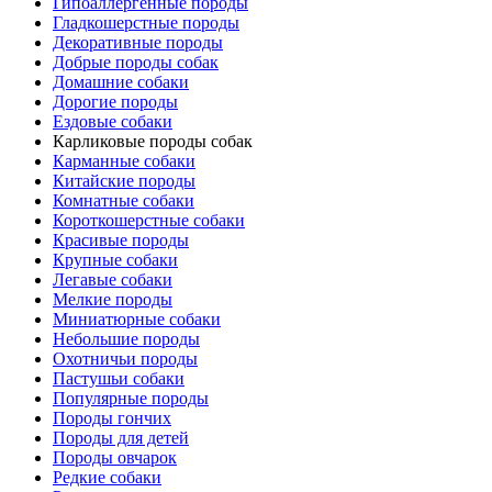
Гипоаллергенные породы
Гладкошерстные породы
Декоративные породы
Добрые породы собак
Домашние собаки
Дорогие породы
Ездовые собаки
Карликовые породы собак
Карманные собаки
Китайские породы
Комнатные собаки
Короткошерстные собаки
Красивые породы
Крупные собаки
Легавые собаки
Мелкие породы
Миниатюрные собаки
Небольшие породы
Охотничьи породы
Пастушьи собаки
Популярные породы
Породы гончих
Породы для детей
Породы овчарок
Редкие собаки