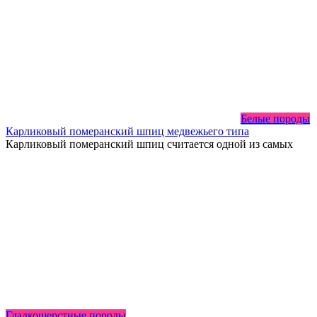
Белые породы
Карликовый померанский шпиц медвежьего типа
Карликовый померанский шпиц считается одной из самых
Гладкошерстные породы