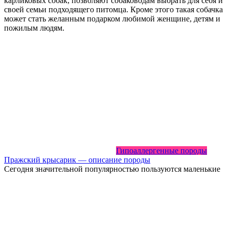
карликовых собак, позволяют собаководам выбрать для себя и
своей семьи подходящего питомца. Кроме этого такая собачка
может стать желанным подарком любимой женщине, детям и
пожилым людям.
Гипоаллергенные породы
Пражский крысарик — описание породы
Сегодня значительной популярностью пользуются маленькие