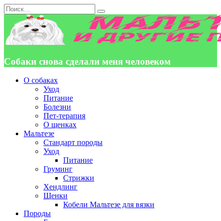
Перейти
Search
к
for:
содержанию
Собаки снова сделали меня человеком
О собаках
Уход
Питание
Болезни
Пет-терапия
О щенках
Мальтезе
Стандарт породы
Уход
Питание
Груминг
Стрижки
Хендлинг
Щенки
Кобели Мальтезе для вязки
Породы