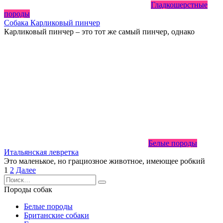
Гладкошерстные
породы
Собака Карликовый пинчер
Карликовый пинчер – это тот же самый пинчер, однако
Белые породы
Итальянская левретка
Это маленькое, но грациозное животное, имеющее робкий
Пагинация
1
2
Далее
записей
Search
for:
Породы собак
Белые породы
Британские собаки