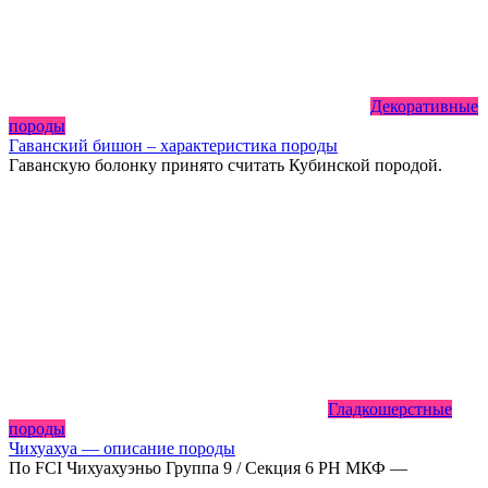
Декоративные
породы
Гаванский бишон – характеристика породы
Гаванскую болонку принято считать Кубинской породой.
Гладкошерстные
породы
Чихуахуа — описание породы
По FCI Чихуахуэньо Группа 9 / Секция 6 РН МКФ —