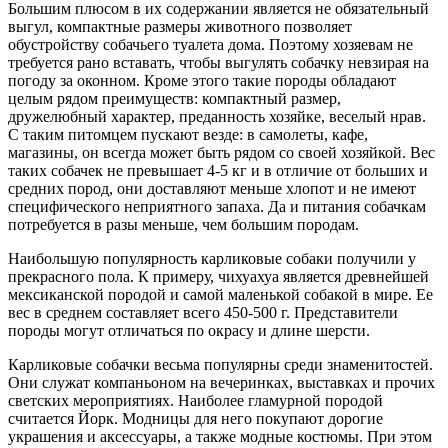
Большим плюсом в их содержании является не обязательный
выгул, компактные размеры животного позволяет
обустройству собачьего туалета дома. Поэтому хозяевам не
требуется рано вставать, чтобы выгулять собачку невзирая на
погоду за оконном. Кроме этого такие породы обладают
целым рядом преимуществ: компактный размер,
дружелюбный характер, преданность хозяйке, веселый нрав.
С таким питомцем пускают везде: в самолеты, кафе,
магазины, он всегда может быть рядом со своей хозяйкой. Вес
таких собачек не превышает 4-5 кг и в отличие от больших и
средних пород, они доставляют меньше хлопот и не имеют
специфического неприятного запаха. Да и питания собачкам
потребуется в разы меньше, чем большим породам.
Наибольшую популярность карликовые собаки получили у
прекрасного пола. К примеру, чихуахуа является древнейшей
мексиканской породой и самой маленькой собакой в мире. Ее
вес в среднем составляет всего 450-500 г. Представители
породы могут отличаться по окрасу и длине шерсти.
Карликовые собачки весьма популярны среди знаменитостей.
Они служат компаньоном на вечеринках, выставках и прочих
светских мероприятиях. Наиболее гламурной породой
считается Йорк. Модницы для него покупают дорогие
украшения и аксессуары, а также модные костюмы. При этом