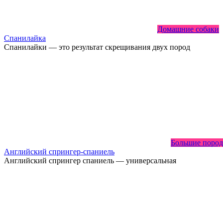
Домашние собаки
Спанилайка
Спанилайки — это результат скрещивания двух пород
Большие пород
Английский спрингер-спаниель
Английский спрингер спаниель — универсальная