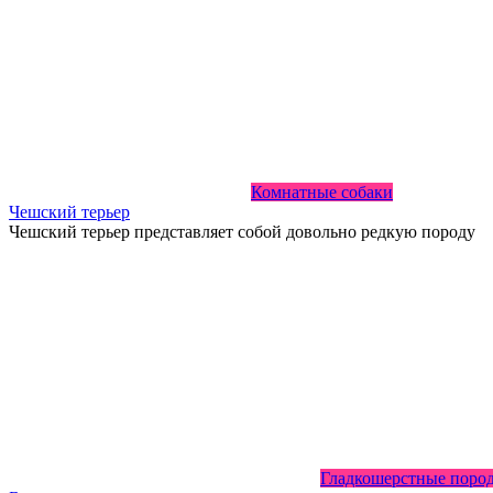
Комнатные собаки
Чешский терьер
Чешский терьер представляет собой довольно редкую породу
Гладкошерстные поро