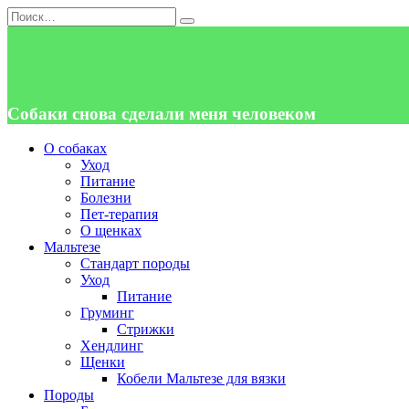
Перейти
Search
к
for:
содержанию
Собаки снова сделали меня человеком
О собаках
Уход
Питание
Болезни
Пет-терапия
О щенках
Мальтезе
Стандарт породы
Уход
Питание
Груминг
Стрижки
Хендлинг
Щенки
Кобели Мальтезе для вязки
Породы