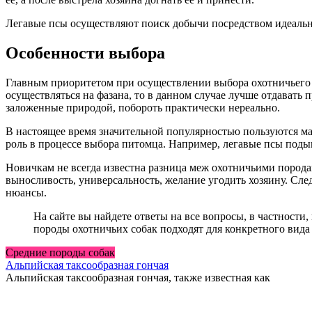
Легавые псы осуществляют поиск добычи посредством идеального
Особенности выбора
Главным приоритетом при осуществлении выбора охотничьего пс
осуществляться на фазана, то в данном случае лучше отдавать
заложенные природой, побороть практически нереально.
В настоящее время значительной популярностью пользуются ма
роль в процессе выбора питомца. Например, легавые псы поды
Новичкам не всегда известна разница меж охотничьими порода
выносливость, универсальность, желание угодить хозяину. Сле
нюансы.
На сайте вы найдете ответы на все вопросы, в частности,
породы охотничьих собак подходят для конкретного вида 
Средние породы собак
Альпийская таксообразная гончая
Альпийская таксообразная гончая, также известная как