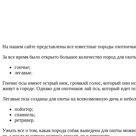
На нашем сайте представлены все известные породы охотничьи
За все время было открыто большое количество пород для охоты
гончие;
легавые.
Гончие псы имеют острый нюх, громкий голос, который они ис
живут в городе. Однако для охотников лай пса, который идет п
Легавые псы созданы для охоты на всевозможную дичь и небол
пойнтер;
спаниель;
ретривер.
Узнать все о том, какая порода собак выведена для охоты можн
ее, а после выстрела хозяина догнать ее и принести.