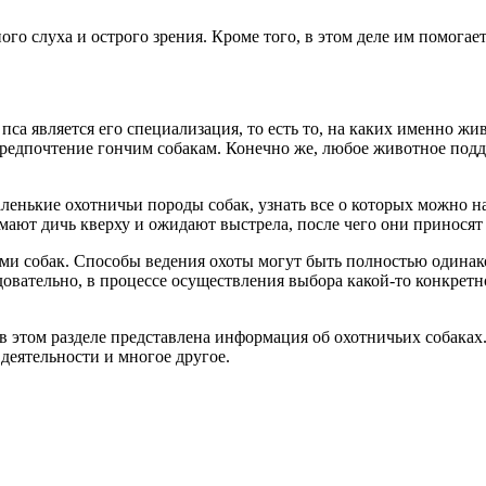
 слуха и острого зрения. Кроме того, в этом деле им помогает 
а является его специализация, то есть то, на каких именно жив
 предпочтение гончим собакам. Конечно же, любое животное подд
ленькие охотничьи породы собак, узнать все о которых можно н
мают дичь кверху и ожидают выстрела, после чего они приносят
ми собак. Способы ведения охоты могут быть полностью одинако
довательно, в процессе осуществления выбора какой-то конкрет
 в этом разделе представлена информация об охотничьих собаках.
деятельности и многое другое.