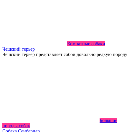
Комнатные собаки
Чешский терьер
Чешский терьер представляет собой довольно редкую породу
Большие
породы собак
Собака Сенбернар