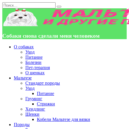
Перейти
Search
к
for:
содержанию
Собаки снова сделали меня человеком
О собаках
Уход
Питание
Болезни
Пет-терапия
О щенках
Мальтезе
Стандарт породы
Уход
Питание
Груминг
Стрижки
Хендлинг
Щенки
Кобели Мальтезе для вязки
Породы