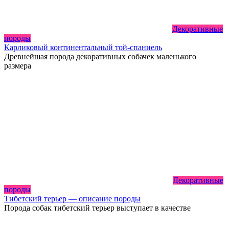
Декоративные
породы
Карликовый континентальный той-спаниель
Древнейшая порода декоративных собачек маленького
размера
Декоративные
породы
Тибетский терьер — описание породы
Порода собак тибетский терьер выступает в качестве