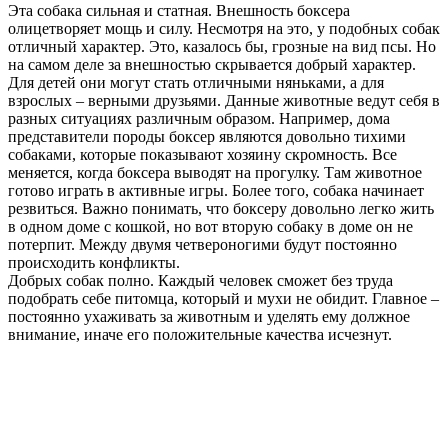
Эта собака сильная и статная. Внешность боксера
олицетворяет мощь и силу. Несмотря на это, у подобных собак
отличный характер. Это, казалось бы, грозные на вид псы. Но
на самом деле за внешностью скрывается добрый характер.
Для детей они могут стать отличными няньками, а для
взрослых – верными друзьями. Данные животные ведут себя в
разных ситуациях различным образом. Например, дома
представители породы боксер являются довольно тихими
собаками, которые показывают хозяину скромность. Все
меняется, когда боксера выводят на прогулку. Там животное
готово играть в активные игры. Более того, собака начинает
резвиться. Важно понимать, что боксеру довольно легко жить
в одном доме с кошкой, но вот вторую собаку в доме он не
потерпит. Между двумя четвероногими будут постоянно
происходить конфликты.
Добрых собак полно. Каждый человек сможет без труда
подобрать себе питомца, который и мухи не обидит. Главное –
постоянно ухаживать за животным и уделять ему должное
внимание, иначе его положительные качества исчезнут.