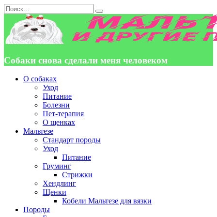
Перейти
Search
к
for:
содержанию
Собаки снова сделали меня человеком
О собаках
Уход
Питание
Болезни
Пет-терапия
О щенках
Мальтезе
Стандарт породы
Уход
Питание
Груминг
Стрижки
Хендлинг
Щенки
Кобели Мальтезе для вязки
Породы