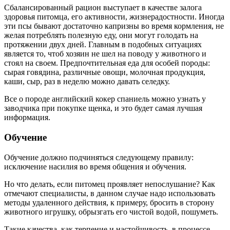
Сбалансированный рацион выступает в качестве залога
здоровья питомца, его активности, жизнерадостности. Иногда
эти псы бывают достаточно капризны во время кормления, не
желая потреблять полезную еду, они могут голодать на
протяжении двух дней. Главным в подобных ситуациях
является то, чтоб хозяин не шел на поводу у животного и
стоял на своем. Предпочтительная еда для особей породы:
сырая говядина, различные овощи, молочная продукция,
каши, сыр, раз в неделю можно давать селедку.
Все о породе английский кокер спаниель можно узнать у
заводчика при покупке щенка, и это будет самая лучшая
информация.
Обучение
Обучение должно подчиняться следующему правилу:
исключение насилия во время общения и обучения.
Но что делать, если питомец проявляет непослушание? Как
отмечают специалисты, в данном случае надо использовать
методы удаленного действия, к примеру, бросить в сторону
животного игрушку, обрызгать его чистой водой, пошуметь.
Такие качества, как терпение и настойчивость, в процессе