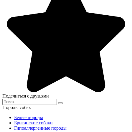
Поделиться с друзьями
Search
for:
Породы собак
Белые породы
Британские собаки
Гипоаллергенные породы