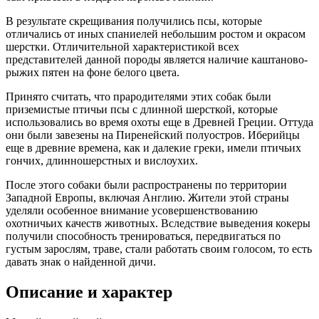
В результате скрещивания получились псы, которые
отличались от иных спаниелей небольшим ростом и окрасом
шерстки. Отличительной характеристикой всех
представителей данной породы является наличие каштаново-
рыжих пятен на фоне белого цвета.
Принято считать, что прародителями этих собак были
приземистые птичьи псы с длинной шерсткой, которые
использовались во время охоты еще в Древней Греции. Оттуда
они были завезены на Пиренейский полуостров. Иберийцы
еще в древние времена, как и далекие греки, имели птичьих
гончих, длинношерстных и вислоухих.
После этого собаки были распространены по территории
Западной Европы, включая Англию. Жители этой страны
уделяли особенное внимание усовершенствованию
охотничьих качеств животных. Вследствие выведения кокеры
получили способность тренироваться, передвигаться по
густым зарослям, траве, стали работать своим голосом, то есть
давать знак о найденной дичи.
Описание и характер