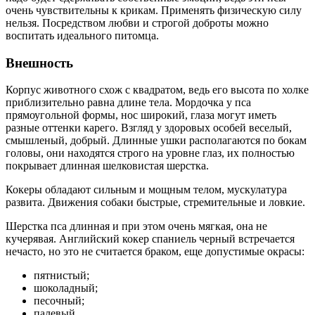
очень чувствительны к крикам. Применять физическую силу
нельзя. Посредством любви и строгой доброты можно
воспитать идеального питомца.
Внешность
Корпус животного схож с квадратом, ведь его высота по холке
приблизительно равна длине тела. Мордочка у пса
прямоугольной формы, нос широкий, глаза могут иметь
разные оттенки карего. Взгляд у здоровых особей веселый,
смышленый, добрый. Длинные ушки располагаются по бокам
головы, они находятся строго на уровне глаз, их полностью
покрывает длинная шелковистая шерстка.
Кокеры обладают сильным и мощным телом, мускулатура
развита. Движения собаки быстрые, стремительные и ловкие.
Шерстка пса длинная и при этом очень мягкая, она не
кучерявая. Английский кокер спаниель черный встречается
нечасто, но это не считается браком, еще допустимые окрасы:
пятнистый;
шоколадный;
песочный;
палевый.