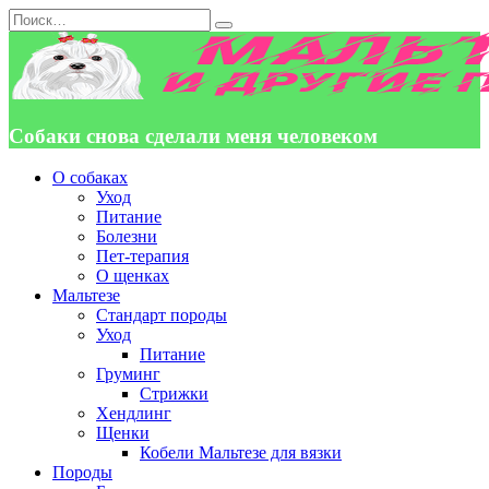
Перейти
Search
к
for:
содержанию
Собаки снова сделали меня человеком
О собаках
Уход
Питание
Болезни
Пет-терапия
О щенках
Мальтезе
Стандарт породы
Уход
Питание
Груминг
Стрижки
Хендлинг
Щенки
Кобели Мальтезе для вязки
Породы