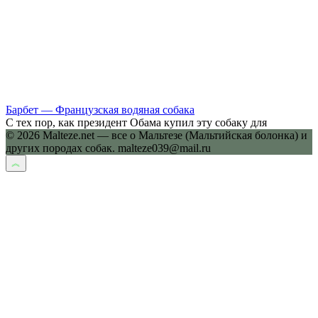
Барбет — Французская водяная собака
С тех пор, как президент Обама купил эту собаку для
© 2026 Malteze.net — все о Мальтезе (Мальтийская болонка) и
других породах собак. malteze039@mail.ru