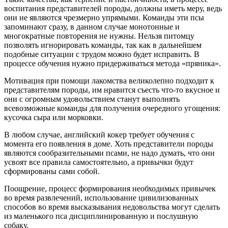
воспитания представителей породы, должны иметь меру, ведь
они не являются чрезмерно упрямыми. Команды эти псы
запоминают сразу, в данном случае монотонные и
многократные повторения не нужны. Нельзя питомцу
позволять игнорировать команды, так как в дальнейшем
подобные ситуации с трудом можно будет исправить. В
процессе обучения нужно придерживаться метода «пряника».
Мотивация при помощи лакомства великолепно подходит к
представителям породы, им нравится съесть что-то вкусное и
они с огромным удовольствием станут выполнять
всевозможные команды для получения очередного угощения:
кусочка сыра или морковки.
В любом случае, английский кокер требует обучения с
момента его появления в доме. Хоть представители породы
являются сообразительными псами, не надо думать, что они
усвоят все правила самостоятельно, а привычки будут
сформированы сами собой.
Поощрение, процесс формирования необходимых привычек
во время развлечений, использование цивилизованных
способов во время высказывания недовольства могут сделать
из маленького пса дисциплинированную и послушную
собаку.