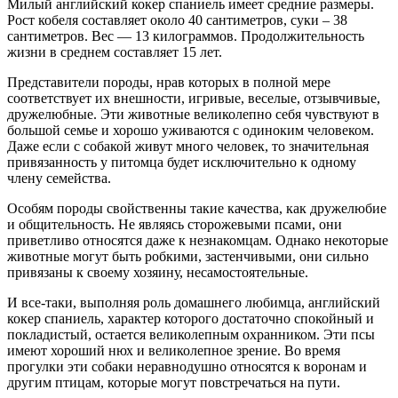
Милый английский кокер спаниель имеет средние размеры.
Рост кобеля составляет около 40 сантиметров, суки – 38
сантиметров. Вес — 13 килограммов. Продолжительность
жизни в среднем составляет 15 лет.
Представители породы, нрав которых в полной мере
соответствует их внешности, игривые, веселые, отзывчивые,
дружелюбные. Эти животные великолепно себя чувствуют в
большой семье и хорошо уживаются с одиноким человеком.
Даже если с собакой живут много человек, то значительная
привязанность у питомца будет исключительно к одному
члену семейства.
Особям породы свойственны такие качества, как дружелюбие
и общительность. Не являясь сторожевыми псами, они
приветливо относятся даже к незнакомцам. Однако некоторые
животные могут быть робкими, застенчивыми, они сильно
привязаны к своему хозяину, несамостоятельные.
И все-таки, выполняя роль домашнего любимца, английский
кокер спаниель, характер которого достаточно спокойный и
покладистый, остается великолепным охранником. Эти псы
имеют хороший нюх и великолепное зрение. Во время
прогулки эти собаки неравнодушно относятся к воронам и
другим птицам, которые могут повстречаться на пути.