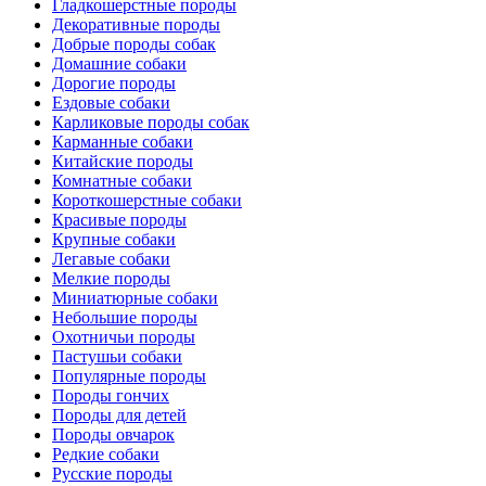
Гладкошерстные породы
Декоративные породы
Добрые породы собак
Домашние собаки
Дорогие породы
Ездовые собаки
Карликовые породы собак
Карманные собаки
Китайские породы
Комнатные собаки
Короткошерстные собаки
Красивые породы
Крупные собаки
Легавые собаки
Мелкие породы
Миниатюрные собаки
Небольшие породы
Охотничьи породы
Пастушьи собаки
Популярные породы
Породы гончих
Породы для детей
Породы овчарок
Редкие собаки
Русские породы