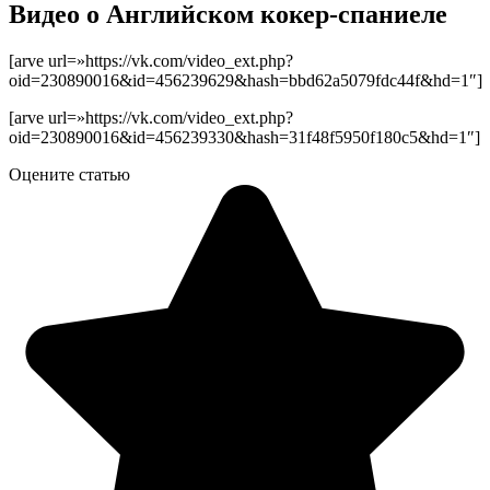
Видео о Английском кокер-спаниеле
[arve url=»https://vk.com/video_ext.php?
oid=230890016&id=456239629&hash=bbd62a5079fdc44f&hd=1″]
[arve url=»https://vk.com/video_ext.php?
oid=230890016&id=456239330&hash=31f48f5950f180c5&hd=1″]
Оцените статью