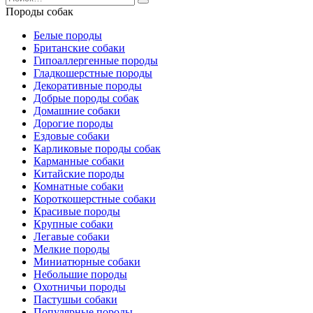
for:
Породы собак
Белые породы
Британские собаки
Гипоаллергенные породы
Гладкошерстные породы
Декоративные породы
Добрые породы собак
Домашние собаки
Дорогие породы
Ездовые собаки
Карликовые породы собак
Карманные собаки
Китайские породы
Комнатные собаки
Короткошерстные собаки
Красивые породы
Крупные собаки
Легавые собаки
Мелкие породы
Миниатюрные собаки
Небольшие породы
Охотничьи породы
Пастушьи собаки
Популярные породы