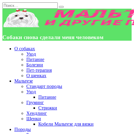
Перейти
Search
к
for:
содержанию
Собаки снова сделали меня человеком
О собаках
Уход
Питание
Болезни
Пет-терапия
О щенках
Мальтезе
Стандарт породы
Уход
Питание
Груминг
Стрижки
Хендлинг
Щенки
Кобели Мальтезе для вязки
Породы