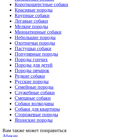
Короткошерстные собаки
Красивые породы
Крупные собаки
Легавые собаки
Мелкие породы
Миниатюрные собаки
Небольшие породы
Охотничьи породы
Пастушьи собаки
Популярные породы
Породы гончих
Породы для детей
Породы овчарок
Редкие собаки
Русские породы
Семейные породы
Служебные собаки
Смешные собаки
Собаки волкодавы
Собаки для квартиры
Сторожевые породы
Японские породы
Вам также может понравиться
Абакан