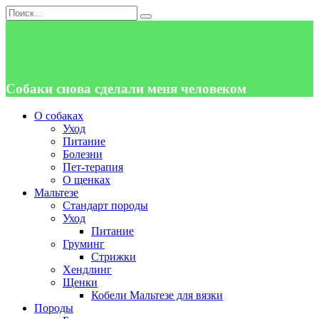
Перейти
Search
к
for:
содержанию
Собаки снова сделали меня человеком
О собаках
Уход
Питание
Болезни
Пет-терапия
О щенках
Мальтезе
Стандарт породы
Уход
Питание
Груминг
Стрижки
Хендлинг
Щенки
Кобели Мальтезе для вязки
Породы