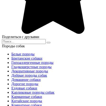
Поделиться с друзьями
Search
for:
Породы собак
Белые породы
Британские собаки
Гипоаллергенные породы
Гладкошерстные породы
Декоративные породы
Добрые породы собак
Домашние собаки
Дорогие породы
Ездовые собаки
Карликовые породы собак
Карманные собаки
Китайские породы
Комнатные собаки