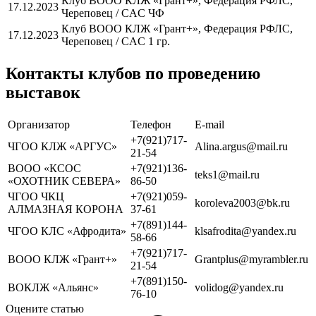
Клуб ВООО КЛЖ «Грант+», Федерация РФЛС,
17.12.2023
Череповец / CAC ЧФ
Клуб ВООО КЛЖ «Грант+», Федерация РФЛС,
17.12.2023
Череповец / CAC 1 гр.
Контакты клубов по проведению
выставок
Организатор
Телефон
Е-mail
+7(921)717-
ЧГОО КЛЖ «АРГУС»
Alina.argus@mail.ru
21-54
ВООО «КСОС
+7(921)136-
teks1@mail.ru
«ОХОТНИК СЕВЕРА»
86-50
ЧГОО ЧКЦ
+7(921)059-
koroleva2003@bk.ru
АЛМАЗНАЯ КОРОНА
37-61
+7(891)144-
ЧГОО КЛС «Афродита»
klsafrodita@yandex.ru
58-66
+7(921)717-
ВООО КЛЖ «Грант+»
Grantplus@myrambler.ru
21-54
+7(891)150-
ВОКЛЖ «Альянс»
volidog@yandex.ru
76-10
Оцените статью