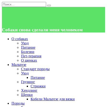
Перейти
Search
к
for:
содержанию
Собаки снова сделали меня человеком
О собаках
Уход
Питание
Болезни
Пет-терапия
О щенках
Мальтезе
Стандарт породы
Уход
Питание
Груминг
Стрижки
Хендлинг
Щенки
Кобели Мальтезе для вязки
Породы