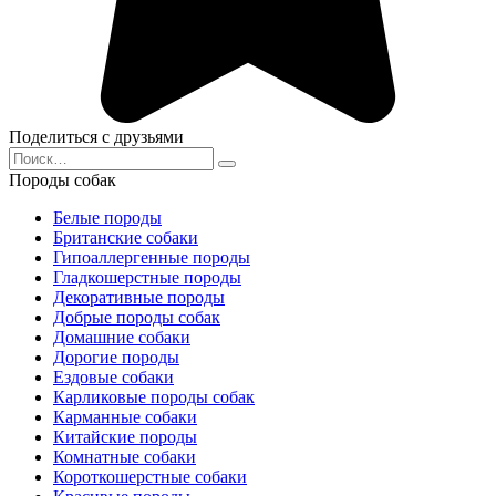
Поделиться с друзьями
Search
for:
Породы собак
Белые породы
Британские собаки
Гипоаллергенные породы
Гладкошерстные породы
Декоративные породы
Добрые породы собак
Домашние собаки
Дорогие породы
Ездовые собаки
Карликовые породы собак
Карманные собаки
Китайские породы
Комнатные собаки
Короткошерстные собаки