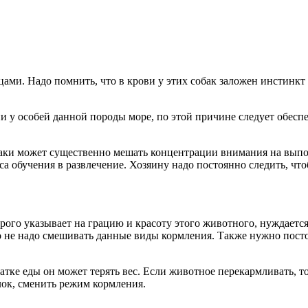
и. Надо помнить, что в крови у этих собак заложен инстинкт о
ии у особей данной породы море, по этой причине следует обес
обаки может существенно мешать концентрации внимания на выпо
а обучения в развлечение. Хозяину надо постоянно следить, что
рого указывает на грацию и красоту этого животного, нуждает
о не надо смешивать данные виды кормления. Также нужно посто
тке еды он может терять вес. Если животное перекармливать, то
лок, сменить режим кормления.