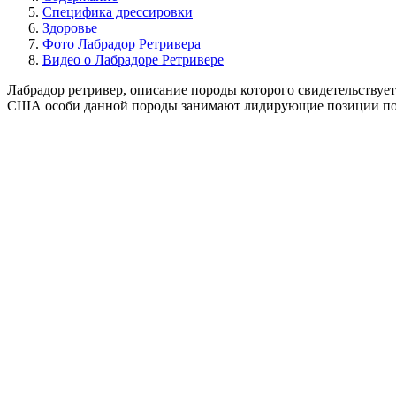
Специфика дрессировки
Здоровье
Фото Лабрадор Ретривера
Видео о Лабрадоре Ретривере
Лабрадор ретривер, описание породы которого свидетельству
США особи данной породы занимают лидирующие позиции по