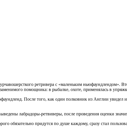
 курчавошерсткого ретривера с «маленьким ньюфаундлендом». Вт
заменимого помощника: в рыбалке, охоте, применялась в упряжк
аундленд. После того, как один полковник из Англии увидел и 
ведены лабрадоры-ретвиверы, после проведения оценки значим
рого обязательно придутся по душе каждому, сразу стал пользов