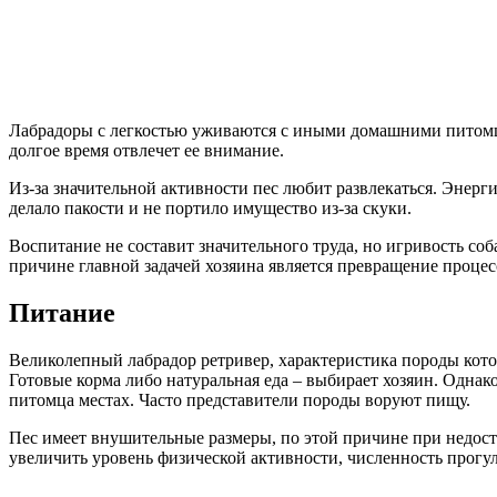
Лабрадоры с легкостью уживаются с иными домашними питомцам
долгое время отвлечет ее внимание.
Из-за значительной активности пес любит развлекаться. Энерг
делало пакости и не портило имущество из-за скуки.
Воспитание не составит значительного труда, но игривость с
причине главной задачей хозяина является превращение процесс
Питание
Великолепный лабрадор ретривер, характеристика породы кото
Готовые корма либо натуральная еда – выбирает хозяин. Однак
питомца местах. Часто представители породы воруют пищу.
Пес имеет внушительные размеры, по этой причине при недоста
увеличить уровень физической активности, численность прогу