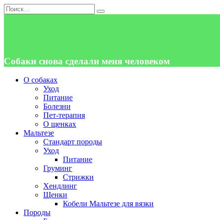
Перейти
Search
к
for:
содержанию
Собаки снова сделали меня человеком
О собаках
Уход
Питание
Болезни
Пет-терапия
О щенках
Мальтезе
Стандарт породы
Уход
Питание
Груминг
Стрижки
Хендлинг
Щенки
Кобели Мальтезе для вязки
Породы