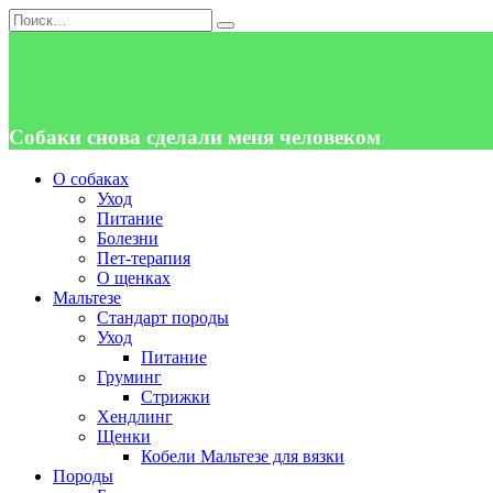
Перейти
Search
к
for:
содержанию
Собаки снова сделали меня человеком
О собаках
Уход
Питание
Болезни
Пет-терапия
О щенках
Мальтезе
Стандарт породы
Уход
Питание
Груминг
Стрижки
Хендлинг
Щенки
Кобели Мальтезе для вязки
Породы