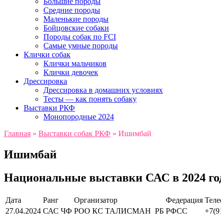
Большие породы
Средние породы
Маленькие породы
Бойцовские собаки
Породы собак по FCI
Самые умные породы
Клички собак
Клички мальчиков
Клички девочек
Дрессировка
Дрессировка в домашних условиях
Тесты — как понять собаку
Выставки РКФ
Монопородные 2024
Главная
»
Выставки собак РКФ
»
Ишимбай
Ишимбай
Национальные выставки САС в 2024 го
Дата
Ранг
Организатор
Федерация
Тел
27.04.2024
САС ЧФ
РОО КС ТАЛИСМАН РБ
РФСС
+7(9