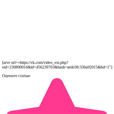
[arve url=»https://vk.com/video_ext.php?
oid=230890016&id=456239703&hash=aedc0fc336a92015&hd=1″]
Оцените статью