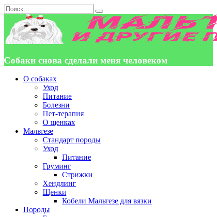
Перейти
Search
к
for:
содержанию
Собаки снова сделали меня человеком
О собаках
Уход
Питание
Болезни
Пет-терапия
О щенках
Мальтезе
Стандарт породы
Уход
Питание
Груминг
Стрижки
Хендлинг
Щенки
Кобели Мальтезе для вязки
Породы