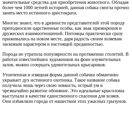
значительные средства для приобретения животного. Обладая
более чем 1000 летней историей, данная собака смогла прочно
занять место истинного аристократа.
Многие знают, что в древности представителей этой породу
преподносили царственные особы, как знак примирения и
дружеских взаимоотношений. Питомцы практически сразу
приживались на новом месте, даря радость своим хозяевам
ласковым характером и настоящей преданностью.
Порода не утратила популярности на протяжении столетий. В
работах известнейших художников на фоне изумительных
залов, можно созерцать удивительных крысариков.
Утонченная и изящная форма данной собачки обманчиво
укрывает дух истинного охотника. Такое название собака
получила лишь через свою ловкость, острый ум и
чрезвычайно развитое обоняние. Это идеальные крысоловы
выступали в качестве единственного спасения для хозяев.
Они избавляли города от нашествия этих ужасных грызунов.