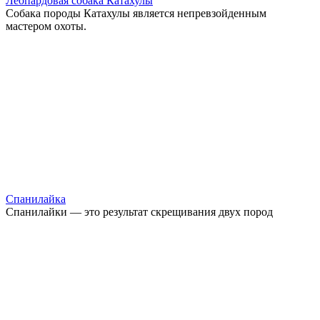
Леопардовая собака Катахулы
Собака породы Катахулы является непревзойденным
мастером охоты.
Спанилайка
Спанилайки — это результат скрещивания двух пород