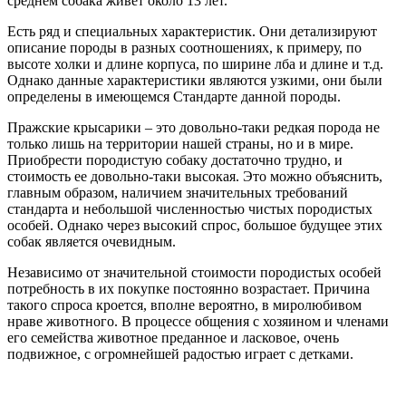
среднем собака живет около 13 лет.
Есть ряд и специальных характеристик. Они детализируют
описание породы в разных соотношениях, к примеру, по
высоте холки и длине корпуса, по ширине лба и длине и т.д.
Однако данные характеристики являются узкими, они были
определены в имеющемся Стандарте данной породы.
Пражские крысарики – это довольно-таки редкая порода не
только лишь на территории нашей страны, но и в мире.
Приобрести породистую собаку достаточно трудно, и
стоимость ее довольно-таки высокая. Это можно объяснить,
главным образом, наличием значительных требований
стандарта и небольшой численностью чистых породистых
особей. Однако через высокий спрос, большое будущее этих
собак является очевидным.
Независимо от значительной стоимости породистых особей
потребность в их покупке постоянно возрастает. Причина
такого спроса кроется, вполне вероятно, в миролюбивом
нраве животного. В процессе общения с хозяином и членами
его семейства животное преданное и ласковое, очень
подвижное, с огромнейшей радостью играет с детками.