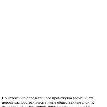
По истечению определенного промежутка времени, эта
порода распространилась в иные общественные слои. К
огромнейшему сожалению, чистота данной породы со