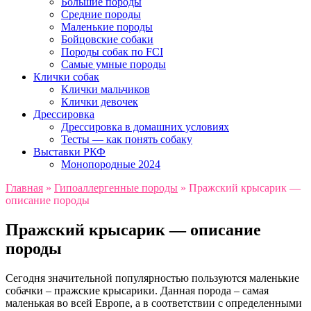
Большие породы
Средние породы
Маленькие породы
Бойцовские собаки
Породы собак по FCI
Самые умные породы
Клички собак
Клички мальчиков
Клички девочек
Дрессировка
Дрессировка в домашних условиях
Тесты — как понять собаку
Выставки РКФ
Монопородные 2024
Главная
»
Гипоаллергенные породы
»
Пражский крысарик —
описание породы
Пражский крысарик — описание
породы
С
егодня значительной популярностью пользуются маленькие
собачки – пражские крысарики. Данная порода – самая
маленькая во всей Европе, а в соответствии с определенными