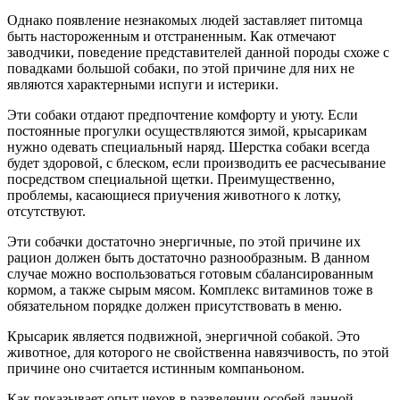
Однако появление незнакомых людей заставляет питомца
быть настороженным и отстраненным. Как отмечают
заводчики, поведение представителей данной породы схоже с
повадками большой собаки, по этой причине для них не
являются характерными испуги и истерики.
Эти собаки отдают предпочтение комфорту и уюту. Если
постоянные прогулки осуществляются зимой, крысарикам
нужно одевать специальный наряд. Шерстка собаки всегда
будет здоровой, с блеском, если производить ее расчесывание
посредством специальной щетки. Преимущественно,
проблемы, касающиеся приучения животного к лотку,
отсутствуют.
Эти собачки достаточно энергичные, по этой причине их
рацион должен быть достаточно разнообразным. В данном
случае можно воспользоваться готовым сбалансированным
кормом, а также сырым мясом. Комплекс витаминов тоже в
обязательном порядке должен присутствовать в меню.
Крысарик является подвижной, энергичной собакой. Это
животное, для которого не свойственна навязчивость, по этой
причине оно считается истинным компаньоном.
Как показывает опыт чехов в разведении особей данной