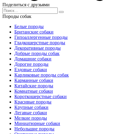
Поделиться с друзьями
Search
for:
Породы собак
Белые породы
Британские собаки
Гипоаллергенные породы
Гладкошерстные породы
Декоративные породы
Добрые породы собак
Домашние собаки
Дорогие породы
Ездовые собаки
Карликовые породы собак
Карманные собаки
Китайские породы
Комнатные собаки
Короткошерстные собаки
Красивые породы
Крупные собаки
Легавые собаки
Мелкие породы
Миниатюрные собаки
Небольшие породы