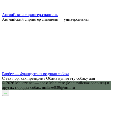
Английский спрингер-спаниель
Английский спрингер спаниель — универсальная
Барбет — Французская водяная собака
С тех пор, как президент Обама купил эту собаку для
© 2026 Malteze.net — все о Мальтезе (Мальтийская болонка) и
других породах собак. malteze039@mail.ru