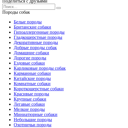
Поделиться с друзьями
Search
for:
Породы собак
Белые породы
Британские собаки
Гипоаллергенные породы
Гладкошерстные породы
Декоративные породы
Добрые породы собак
Домашние собаки
Дорогие породы
Ездовые собаки
Карликовые породы собак
Карманные собаки
Китайские породы
Комнатные собаки
Короткошерстные собаки
Красивые породы
Крупные собаки
Легавые собаки
Мелкие породы
Миниатюрные собаки
Небольшие породы
Охотничьи породы