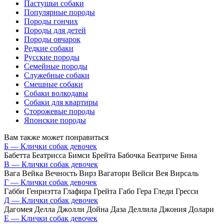
Пастушьи собаки
Популярные породы
Породы гончих
Породы для детей
Породы овчарок
Редкие собаки
Русские породы
Семейные породы
Служебные собаки
Смешные собаки
Собаки волкодавы
Собаки для квартиры
Сторожевые породы
Японские породы
Вам также может понравиться
Б — Клички собак девочек
Бабетта Беатрисса Бимси Брейта Бабочка Беатриче Бина
В — Клички собак девочек
Вага Вейка Вечность Вирз Вагатори Вейси Вея Вирсаль
Г — Клички собак девочек
Габби Генриэтта Глафира Грейта Габо Гера Гледи Гресси
Д — Клички собак девочек
Дагомея Делла Джолли Дойна Даза Деллила Джония Долари
Е — Клички собак девочек