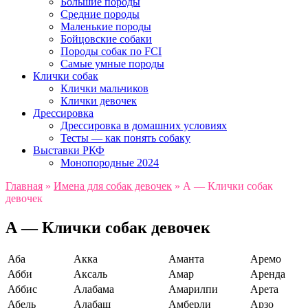
Большие породы
Средние породы
Маленькие породы
Бойцовские собаки
Породы собак по FCI
Самые умные породы
Клички собак
Клички мальчиков
Клички девочек
Дрессировка
Дрессировка в домашних условиях
Тесты — как понять собаку
Выставки РКФ
Монопородные 2024
Главная
»
Имена для собак девочек
»
А — Клички собак
девочек
А — Клички собак девочек
Аба
Акка
Аманта
Аремо
Абби
Аксаль
Амар
Аренда
Аббис
Алабама
Амарилпи
Арета
Абель
Алабаш
Амберли
Арзо