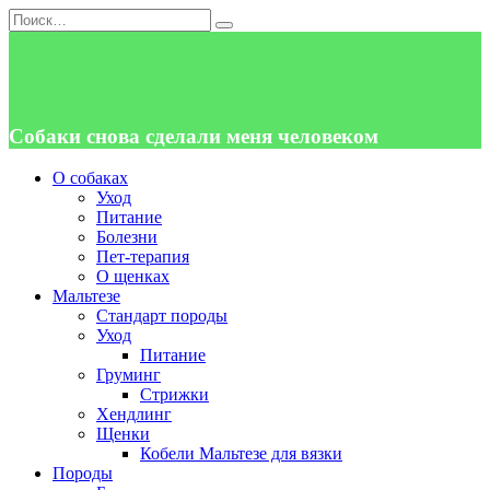
Перейти
Search
к
for:
содержанию
Собаки снова сделали меня человеком
О собаках
Уход
Питание
Болезни
Пет-терапия
О щенках
Мальтезе
Стандарт породы
Уход
Питание
Груминг
Стрижки
Хендлинг
Щенки
Кобели Мальтезе для вязки
Породы