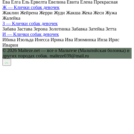
Ева Елга Ель Ервелта Евелина Евита Елена Прекрасная
Ж — Клички собак девочек
Жаклин Жейрена Жерри Жуди Жакша Жека Жеси Жужа
Жалейка
З — Клички собак девочек
Забава Застава Зерона Золотинка Забавка Затейка Зетта
И — Клички собак девочек
Ибика Изольда Инесса Ирика Ива Изюминка Инза Ирис
Иварин
© 2026 Malteze.net — все о Мальтезе (Мальтийская болонка) и
других породах собак. malteze039@mail.ru