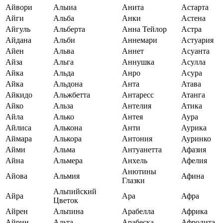
Айвори
Алыиа
Анита
Астарта
Айги
Альба
Анки
Астена
Айгуль
Альберта
Анна Тейлор
Астра
Айдана
Альби
Аннемари
Астуария
Айен
Альва
Аннет
Асуанта
Айза
Альга
Аннушка
Асулла
Айка
Альда
Анро
Асура
Айка
Альдона
Анта
Атава
Айкидо
Альжбетта
Антаресс
Атанга
Айко
Альза
Антелия
Атика
Айла
Алько
Антея
Аура
Айлиса
Алькона
Анти
Аурика
Аймара
Алькора
Антония
Ауринко
Айми
Альма
Антуанетта
Афазия
Айна
Альмера
Анхель
Афелия
Анютины
Айова
Альмия
Афина
Глазки
Альпийский
Айра
Ара
Афра
Цветок
Айрен
Альпина
Арабелла
Африка
Айрин
Альта
Арабеска
Афродита