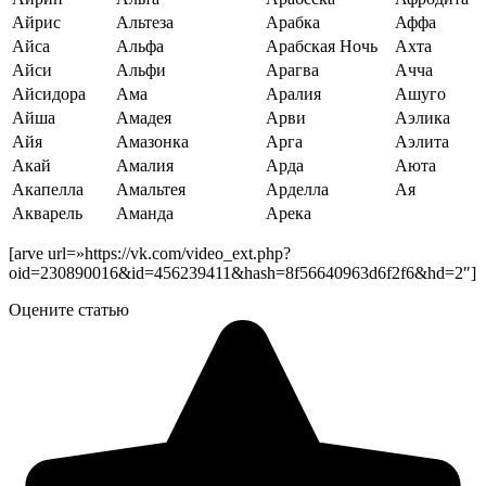
Айрис
Альтеза
Арабка
Аффа
Айса
Альфа
Арабская Ночь
Ахта
Айси
Альфи
Арагва
Ачча
Айсидора
Ама
Аралия
Ашуго
Айша
Амадея
Арви
Аэлика
Айя
Амазонка
Арга
Аэлита
Акай
Амалия
Арда
Аюта
Акапелла
Амальтея
Арделла
Ая
Акварель
Аманда
Арека
[arve url=»https://vk.com/video_ext.php?
oid=230890016&id=456239411&hash=8f56640963d6f2f6&hd=2″]
Оцените статью