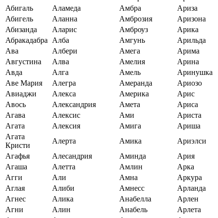
Абигаль
Аламеда
Амбра
Ариза
Абигель
Аланна
Амброзия
Аризона
Абизанда
Аларис
Амброуз
Арика
Абракадабра
Алба
Амгунь
Арильда
Ава
Албери
Амега
Арима
Августина
Алва
Амелия
Арина
Авда
Алга
Амель
Аринушка
Аве Мария
Алегра
Амеранда
Ариозо
Авиаджи
Алекса
Америка
Арис
Авось
Александрия
Амета
Ариса
Агава
Алексис
Ами
Ариста
Агата
Алексия
Амига
Ариша
Агата
Алерта
Амика
Ариэлси
Кристи
Агафья
Алесандрия
Аминда
Ария
Агаша
Алетта
Амлин
Арка
Агги
Али
Амна
Аркура
Аглая
Алиби
Амнесс
Арланда
Агнес
Алика
Анабелла
Арлен
Агни
Алин
Анабель
Арлета