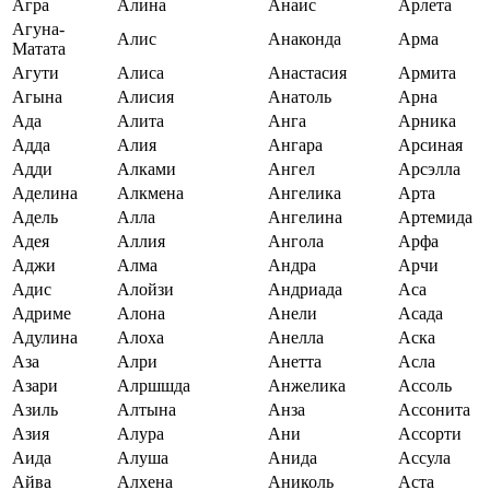
Агра
Алина
Анаис
Арлета
Агуна-
Алис
Анаконда
Арма
Матата
Агути
Алиса
Анастасия
Армита
Агына
Алисия
Анатоль
Арна
Ада
Алита
Анга
Арника
Адда
Алия
Ангара
Арсиная
Адди
Алками
Ангел
Арсэлла
Аделина
Алкмена
Ангелика
Арта
Адель
Алла
Ангелина
Артемида
Адея
Аллия
Ангола
Арфа
Аджи
Алма
Андра
Арчи
Адис
Алойзи
Андриада
Аса
Адриме
Алона
Анели
Асада
Адулина
Алоха
Анелла
Аска
Аза
Алри
Анетта
Асла
Азари
Алршшда
Анжелика
Ассоль
Азиль
Алтына
Анза
Ассонита
Азия
Алура
Ани
Ассорти
Аида
Алуша
Анида
Ассула
Айва
Алхена
Аниколь
Аста