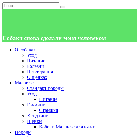
Перейти
Search
к
for:
содержанию
Собаки снова сделали меня человеком
О собаках
Уход
Питание
Болезни
Пет-терапия
О щенках
Мальтезе
Стандарт породы
Уход
Питание
Груминг
Стрижки
Хендлинг
Щенки
Кобели Мальтезе для вязки
Породы