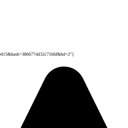
6239415&hash=3866774d32c71b6f&hd=2″]