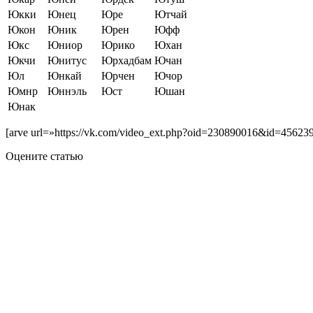
Юкки
Юнец
Юре
Ютчай
Юкон
Юник
Юрен
Юфф
Юкс
Юниор
Юрико
Юхан
Юкчи
Юнитус
Юрхадбам
Ючан
Юл
Юнкай
Юрчен
Ючор
Юмнр
Юннэль
Юст
Юшан
Юнак
[arve url=»https://vk.com/video_ext.php?oid=230890016&id=45
Оцените статью