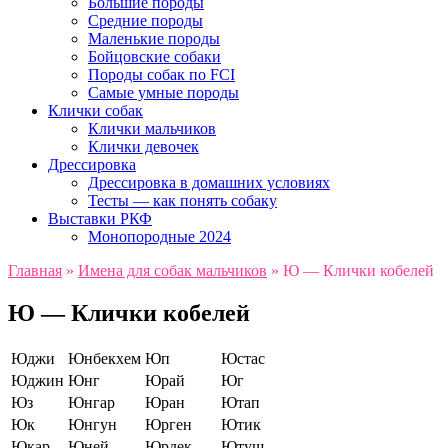
Большие породы
Средние породы
Маленькие породы
Бойцовские собаки
Породы собак по FCI
Самые умные породы
Клички собак
Клички мальчиков
Клички девочек
Дрессировка
Дрессировка в домашних условиях
Тесты — как понять собаку
Выставки РКФ
Монопородные 2024
Главная
»
Имена для собак мальчиков
»
Ю — Клички кобелей
Ю — Клички кобелей
Юджи
Юнбекхем
Юп
Юстас
Юджин
Юнг
Юрай
Юг
Юз
Юнгар
Юран
Ютап
Юк
Юнгун
Юрген
Ютик
Юкар
Юней
Юрдек
Ютуш