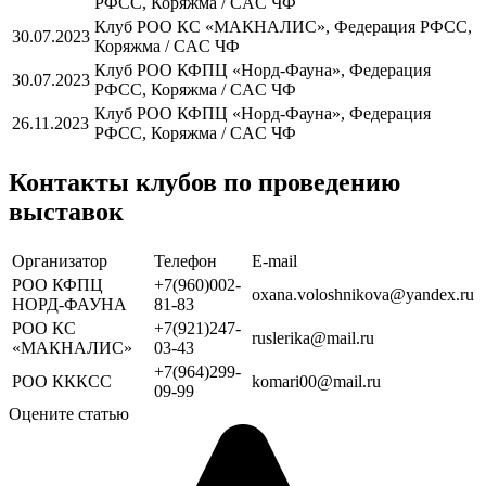
РФСС, Коряжма / CAC ЧФ
Клуб РОО КС «МАКНАЛИС», Федерация РФСС,
30.07.2023
Коряжма / CAC ЧФ
Клуб РОО КФПЦ «Норд-Фауна», Федерация
30.07.2023
РФСС, Коряжма / CAC ЧФ
Клуб РОО КФПЦ «Норд-Фауна», Федерация
26.11.2023
РФСС, Коряжма / CAC ЧФ
Контакты клубов по проведению
выставок
Организатор
Телефон
Е-mail
РОО КФПЦ
+7(960)002-
oxana.voloshnikova@yandex.ru
НОРД-ФАУНА
81-83
РОО КС
+7(921)247-
ruslerika@mail.ru
«МАКНАЛИС»
03-43
+7(964)299-
РОО КККСС
komari00@mail.ru
09-99
Оцените статью