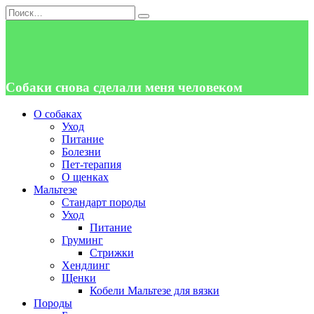
Перейти
Search
к
for:
содержанию
Собаки снова сделали меня человеком
О собаках
Уход
Питание
Болезни
Пет-терапия
О щенках
Мальтезе
Стандарт породы
Уход
Питание
Груминг
Стрижки
Хендлинг
Щенки
Кобели Мальтезе для вязки
Породы