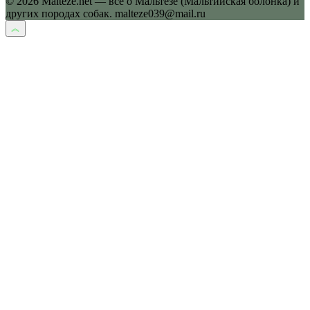
© 2026 Malteze.net — все о Мальтезе (Мальтийская болонка) и
других породах собак. malteze039@mail.ru