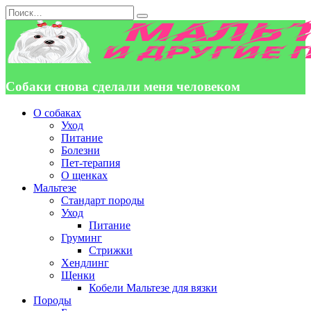
Перейти
Search
к
for:
содержанию
Собаки снова сделали меня человеком
О собаках
Уход
Питание
Болезни
Пет-терапия
О щенках
Мальтезе
Стандарт породы
Уход
Питание
Груминг
Стрижки
Хендлинг
Щенки
Кобели Мальтезе для вязки
Породы