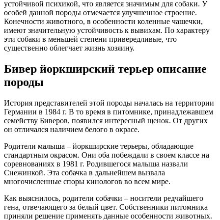
устойчивой психикой, что является значимым для собаки. У
особей данной породы отмечается улучшенное строение.
Конечности животного, в особенности коленные чашечки,
имеют значительную устойчивость к вывихам. По характеру
эти собаки в меньшей степени привередливые, что
существенно облегчает жизнь хозяину.
Бивер йоркширский терьер описание
породы
История представителей этой породы началась на территории
Германии в 1984 г. В то время в питомнике, принадлежавшем
семейству Биверов, появился интересный щенок. От других
он отличался наличием белого в окрасе.
Родители малыша – йоркширские терьеры, обладающие
стандартным окрасом. Они оба побеждали в своем классе на
соревнованиях в 1981 г. Родившегося малыша назвали
Снежинкой. Эта собачка в дальнейшем вызвала
многочисленные споры кинологов во всем мире.
Как выяснилось, родители собачки – носители редчайшего
гена, отвечающего за белый цвет. Собственники питомника
приняли решение применять данные особенности животных.