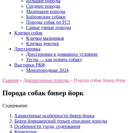
Большие породы
Средние породы
Маленькие породы
Бойцовские собаки
Породы собак по FCI
Самые умные породы
Клички собак
Клички мальчиков
Клички девочек
Дрессировка
Дрессировка в домашних условиях
Тесты — как понять собаку
Выставки РКФ
Монопородные 2024
Главная
»
Декоративные породы
»
Порода собак бивер йорк
Порода собак бивер йорк
Содержание
Характерные особенности бивер йорка
Бивер йоркширский терьер описание породы
Особенности ухода, содержания
Кормление