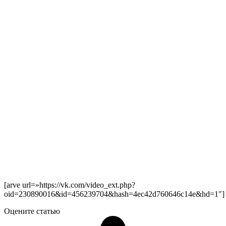
[arve url=»https://vk.com/video_ext.php?
oid=230890016&id=456239704&hash=4ec42d760646c14e&hd=1″]
Оцените статью