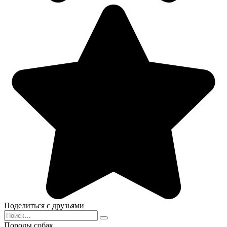
Поделиться с друзьями
Search
for:
Породы собак