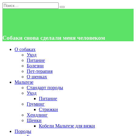
Перейти
Search
к
for:
содержанию
Собаки снова сделали меня человеком
О собаках
Уход
Питание
Болезни
Пет-терапия
О щенках
Мальтезе
Стандарт породы
Уход
Питание
Груминг
Стрижки
Хендлинг
Щенки
Кобели Мальтезе для вязки
Породы