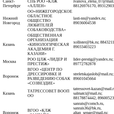
Санкт-
СПБ РОО «КЛЖ
ivanova_elena_07@mail.
Петербург
«АЛЛЕН»
88126976170, 8931290
ОО»НИЖЕГОРОДСКОЕ
ОБЛАСТНОЕ
Нижний
lasti-nn@yandex.ru;
ОБЩЕСТВО
Новгород
89036004538
ЛЮБИТЕЛЕЙ
СОБАКОВОДСТВА»
ОБЩЕСТВЕННАЯ
ОРГАНИЗАЦИЯ
xollister@bk.ru; 884321
Казань
«КИНОЛОГИЧЕСКАЯ
89033403223
АКАДЕМИЯ Г.
КАЗАНИ»
РОО ЦЛЖ «ЛИДЕР И
lider-prestig@yandex.ru;
Москва
ПРЕСТИЖ»
89772782878
ВГОО «ЦЕНТР ПО
ДРЕССИРОВКЕ И
streletskajaslob@mail.ru;
Воронеж
РАЗВЕДЕНИЮ СОБАК
89601045664
«СОЗВЕЗДИЕ»
tatressovet-kazan@mail.r
ТАТРЕССОВЕТ ВООП
Казань
salmatci@mail.ru;
ОО
88178874442, 8960052
sanrais@comch.ru,
sanrais36@bk.ru,
ВГОО «КЛЖ
Воронеж
altan_senge@mail.ru;