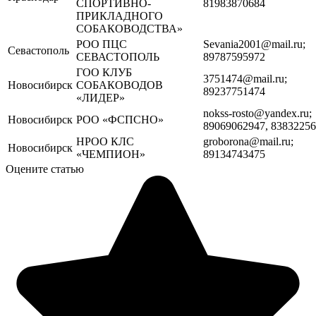
СПОРТИВНО-
81983870684
ПРИКЛАДНОГО
СОБАКОВОДСТВА»
РОО ПЦС
Sevania2001@mail.ru;
Севастополь
СЕВАСТОПОЛЬ
89787595972
ГОО КЛУБ
3751474@mail.ru;
Новосибирск
СОБАКОВОДОВ
89237751474
«ЛИДЕР»
nokss-rosto@yandex.ru;
Новосибирск
РОО «ФСПСНО»
89069062947, 8383225
НРОО КЛС
groborona@mail.ru;
Новосибирск
«ЧЕМПИОН»
89134743475
Оцените статью