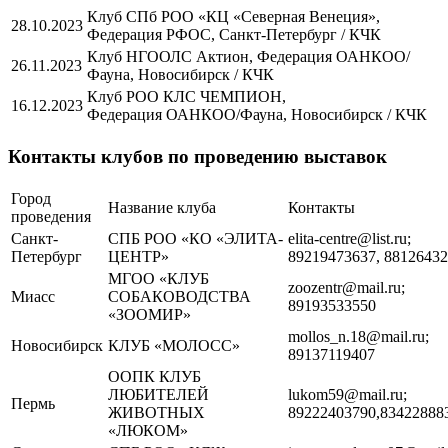
Клуб СПб РОО «КЦ «Северная Венеция»,
28.10.2023
Федерация РФОС, Санкт-Петербург / КЧК
Клуб НГООЛС Актион, Федерация ОАНКОО/
26.11.2023
Фауна, Новосибирск / КЧК
Клуб РОО КЛС ЧЕМПИОН,
16.12.2023
Федерация ОАНКОО/Фауна, Новосибирск / КЧК
Контакты клубов по проведению выставок
Город
Название клуба
Контакты
проведения
Санкт-
СПБ РОО «КО «ЭЛИТА-
elita-centre@list.ru;
Петербург
ЦЕНТР»
89219473637, 8812643
МГОО «КЛУБ
zoozentr@mail.ru;
Миасс
СОБАКОВОДСТВА
89193533550
«ЗООМИР»
mollos_n.18@mail.ru;
Новосибирск
КЛУБ «МОЛОСС»
89137119407
ООПК КЛУБ
ЛЮБИТЕЛЕЙ
lukom59@mail.ru;
Пермь
ЖИВОТНЫХ
89222403790,83422888
«ЛЮКОМ»