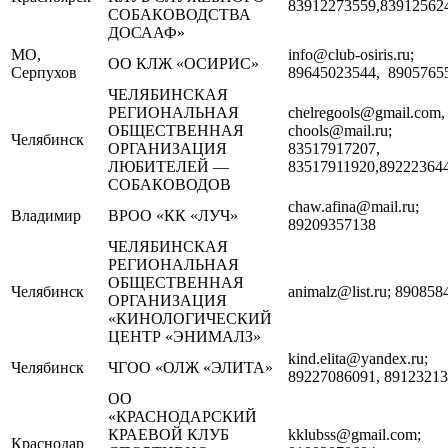
83912273559,83912562
СОБАКОВОДСТВА
ДОСААФ»
МО,
info@club-osiris.ru;
ОО КЛЖ «ОСИРИС»
Серпухов
89645023544, 8905765
ЧЕЛЯБИНСКАЯ
РЕГИОНАЛЬНАЯ
chelregools@gmail.com,
ОБЩЕСТВЕННАЯ
chools@mail.ru;
Челябинск
ОРГАНИЗАЦИЯ
83517917207,
ЛЮБИТЕЛЕЙ —
83517911920,89222364
СОБАКОВОДОВ
chaw.afina@mail.ru;
Владимир
ВРОО «КК «ЛУЧ»
89209357138
ЧЕЛЯБИНСКАЯ
РЕГИОНАЛЬНАЯ
ОБЩЕСТВЕННАЯ
Челябинск
animalz@list.ru; 89085
ОРГАНИЗАЦИЯ
«КИНОЛОГИЧЕСКИЙ
ЦЕНТР «ЭНИМАЛЗ»
kind.elita@yandex.ru;
Челябинск
ЧГОО «ОЛЖ «ЭЛИТА»
89227086091, 8912321
ОО
«КРАСНОДАРСКИЙ
КРАЕВОЙ КЛУБ
kklubss@gmail.com;
Краснодар