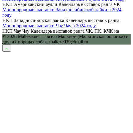
НКП Американский булли Календарь выставок ранга ЧК
Монопородные выставки Западносибирской лайки в 2024
году
НКП Западносибирская лайка Календарь выставок ранга
Монопородные выставки Чау Чау в 2024 году
НКП Чау Чау Календарь выставок ранга ЧК, ПК, КЧК на
© 2026 Malteze.net — все о Мальтезе (Мальтийская болонка) и
других породах собак. malteze039@mail.ru