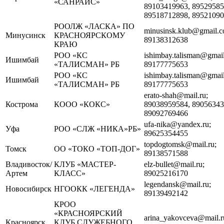
«САНРАЙС»
89103419963, 89529585
89518712898, 8952109
РООЛЖ «ЛАСКА» ПО
minusinsk.klub@gmail.c
Минусинск
КРАСНОЯРСКОМУ
89138312638
КРАЮ
РОО «КС
ishimbay.talisman@gmai
Ишимбай
«ТАЛИСМАН» РБ
89177775653
РОО «КС
ishimbay.talisman@gmai
Ишимбай
«ТАЛИСМАН» РБ
89177775653
erato-shah@mail.ru;
Кострома
КООО «КОКС»
89038959584, 89056343
89092769466
ufa-nika@yandex.ru;
Уфа
РОО «СЛЖ «НИКА»РБ»
89625354455
topdogtomsk@mail.ru;
Томск
ОО «ТОКО «ТОП-ДОГ»
89138571588
Владивосток/
КЛУБ «МАСТЕР-
elz-bullet@mail.ru;
Артем
КЛАСС»
89025216170
legendansk@mail.ru;
Новосибирск
НГООКК «ЛЕГЕНДА»
89139492142
КРОО
«КРАСНОЯРСКИЙ
arina_yakovceva@mail.r
Красноярск
КЛУБ СЛУЖЕБНОГО