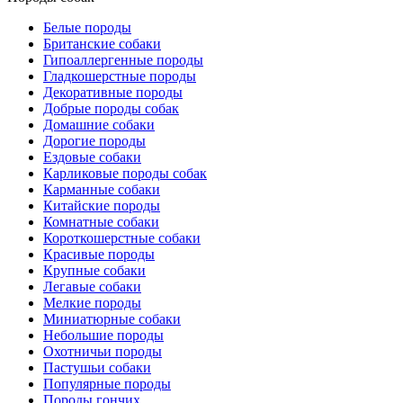
Белые породы
Британские собаки
Гипоаллергенные породы
Гладкошерстные породы
Декоративные породы
Добрые породы собак
Домашние собаки
Дорогие породы
Ездовые собаки
Карликовые породы собак
Карманные собаки
Китайские породы
Комнатные собаки
Короткошерстные собаки
Красивые породы
Крупные собаки
Легавые собаки
Мелкие породы
Миниатюрные собаки
Небольшие породы
Охотничьи породы
Пастушьи собаки
Популярные породы
Породы гончих