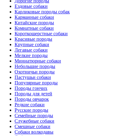
Дорогие породы
Ездовые собаки
Карликовые породы собак
Карманные собаки
Китайские породы
Комнатные собаки
Короткошерстные собаки
Красивые породы
Крупные собаки
Легавые собаки
Мелкие породы
Миниатюрные собаки
Небольшие породы
Охотничьи породы
Пастушьи собаки
Популярные породы
Породы гончих
Породы для детей
Породы овчарок
Редкие собаки
Русские породы
Семейные породы
Служебные собаки
Смешные собаки
Собаки волкодавы