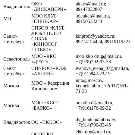
ОКО
pkkos@mail.ru;
Владивосток
«ДИСКАВЕРИ»
89147032807
МОО КЛУБ
glenkar@mail.ru,
МО
«ГЛЕНКАР»
89150532243
СПБОО «КЛУБ
ЛЮБИТЕЛЕЙ
Санкт-
kinprofi@yandex.ru;
СОБАК
Петербург
89214154424, 89119119323
«КИНОЛОГ
ПРОФИ»
МОО «ККО
moo-kko-drug@mail.ru,
Севастополь
«ДРУГ»
+7(978)792-93-33
Санкт-
СПб РОО «КЛЖ
ivanova_elena_07@mail.ru,
Петербург
«АЛЛЕН»
+7(911)842-23-19
info@moscow-
МОО «Федерация
Москва
kennelclub.ru, +7(917)551-
Кинологии»
71-33
МОО «КССС
omadina1@mail.ru,
Москва
«БАРКО»
+7(916)176-09-32
dv_hunter@inbox.lv,
Владивосток
ОО «ПККОС»
+7(914)790-33-45
elita-dog@mail.ru,
ОООК КЦ