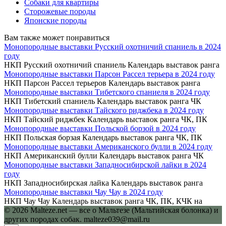
Собаки для квартиры
Сторожевые породы
Японские породы
Вам также может понравиться
Монопородные выставки Русский охотничий спаниель в 2024
году
НКП Русский охотничий спаниель Календарь выставок ранга
Монопородные выставки Парсон Рассел терьера в 2024 году
НКП Парсон Рассел терьеров Календарь выставок ранга
Монопородные выставки Тибетского спаниеля в 2024 году
НКП Тибетский спаниель Календарь выставок ранга ЧК
Монопородные выставки Тайского риджбека в 2024 году
НКП Тайский риджбек Календарь выставок ранга ЧК, ПК
Монопородные выставки Польской борзой в 2024 году
НКП Польская борзая Календарь выставок ранга ЧК, ПК
Монопородные выставки Американского булли в 2024 году
НКП Американский булли Календарь выставок ранга ЧК
Монопородные выставки Западносибирской лайки в 2024
году
НКП Западносибирская лайка Календарь выставок ранга
Монопородные выставки Чау Чау в 2024 году
НКП Чау Чау Календарь выставок ранга ЧК, ПК, КЧК на
© 2026 Malteze.net — все о Мальтезе (Мальтийская болонка) и
других породах собак. malteze039@mail.ru