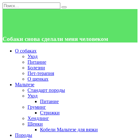
Перейти
Search
к
for:
содержанию
Собаки снова сделали меня человеком
О собаках
Уход
Питание
Болезни
Пет-терапия
О щенках
Мальтезе
Стандарт породы
Уход
Питание
Груминг
Стрижки
Хендлинг
Щенки
Кобели Мальтезе для вязки
Породы