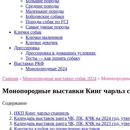
Большие породы
Средние породы
Маленькие породы
Бойцовские собаки
Породы собак по FCI
Самые умные породы
Клички собак
Клички мальчиков
Клички девочек
Дрессировка
Дрессировка в домашних условиях
Тесты — как понять собаку
Выставки РКФ
Монопородные 2024
Главная
»
Монопородные выставки собак 2024
»
Монопородные 
Монопородные выставки Кинг чарльз сп
Содержание
НКП Кинг чарльз спаниель
Календарь выставок ранга ЧК, ПК, КЧК на 2024 год, у
Календарь выставок ранга ЧК, ПК, КЧК на 2023 год, у
Контакты клубов по проведению выставок