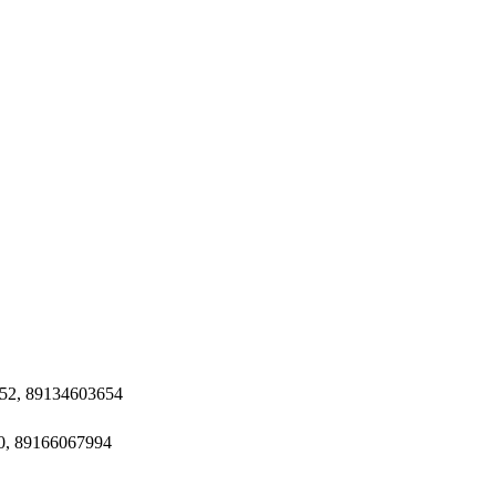
152, 89134603654
0, 89166067994