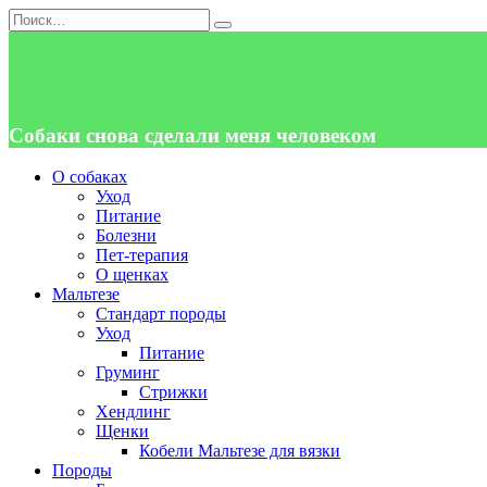
Перейти
Search
к
for:
содержанию
Собаки снова сделали меня человеком
О собаках
Уход
Питание
Болезни
Пет-терапия
О щенках
Мальтезе
Стандарт породы
Уход
Питание
Груминг
Стрижки
Хендлинг
Щенки
Кобели Мальтезе для вязки
Породы