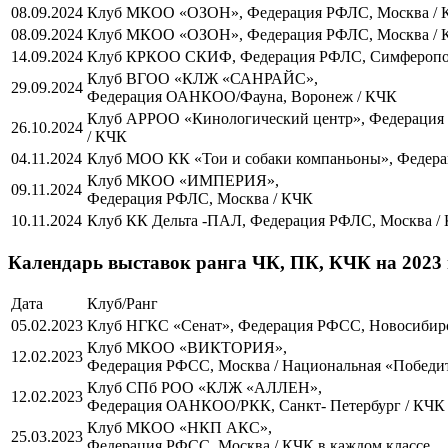
08.09.2024
Клуб МКОО «ОЗОН», Федерация РФЛС, Москва / 
08.09.2024
Клуб МКОО «ОЗОН», Федерация РФЛС, Москва / 
14.09.2024
Клуб КРКОО СКИФ, Федерация РФЛС, Симферопо
Клуб ВГОО «КЛЖ «САНРАЙС»,
29.09.2024
Федерация ОАНКОО/Фауна, Воронеж / КЧК
Клуб АРРОО «Кинологический центр», Федерация
26.10.2024
/ КЧК
04.11.2024
Клуб МОО КК «Тои и собаки компаньоны», Федер
Клуб МКОО «ИМПЕРИЯ»,
09.11.2024
Федерация РФЛС, Москва / КЧК
10.11.2024
Клуб КК Дельта -ПАЛ, Федерация РФЛС, Москва /
Календарь выставок ранга ЧК, ПК, КЧК на 2023
Дата
Клуб/Ранг
05.02.2023
Клуб НГКС «Сенат», Федерация РФСС, Новосибир
Клуб МКОО «ВИКТОРИЯ»,
12.02.2023
Федерация РФСС, Москва / Национальная «Победит
Клуб СПб РОО «КЛЖ «АЛЛЕН»,
12.02.2023
Федерация ОАНКОО/РКК, Санкт- Петербург / КЧК
Клуб МКОО «НКП АКС»,
25.03.2023
Федерация РФСС, Москва / КЧК в каждом классе