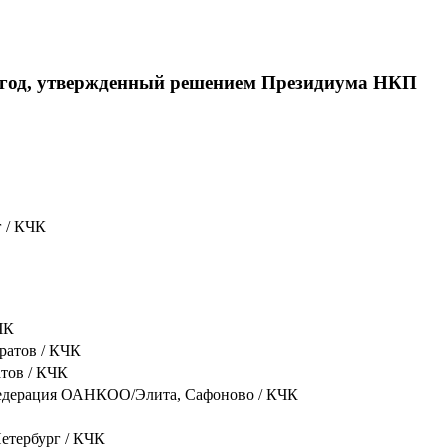
 год, утвержденный решением Президиума НКП
 / КЧК
ЧК
ратов / КЧК
тов / КЧК
Федерация ОАНКОО/Элита, Сафоново / КЧК
тербург / КЧК