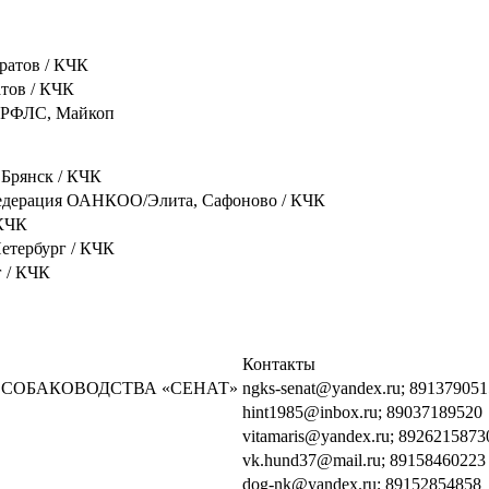
ратов / КЧК
тов / КЧК
 РФЛС, Майкоп
Брянск / КЧК
Федерация ОАНКОО/Элита, Сафоново / КЧК
КЧК
тербург / КЧК
 / КЧК
Контакты
 СОБАКОВОДСТВА «СЕНАТ»
ngks-senat@yandex.ru; 89137905
hint1985@inbox.ru; 89037189520
vitamaris@yandex.ru; 8926215873
vk.hund37@mail.ru; 89158460223
dog-nk@yandex.ru; 89152854858