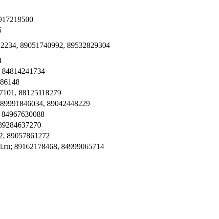
8917219500
5
12234, 89051740992, 89532829304
4
7, 84814241734
586148
7101, 88125118279
 89991846034, 89042448229
, 84967630088
 89284637270
2, 89057861272
il.ru; 89162178468, 84999065714