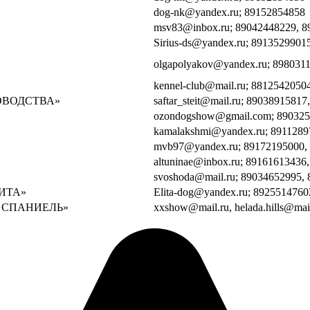
dog-nk@yandex.ru; 89152854858
msv83@inbox.ru; 89042448229, 
Sirius-ds@yandex.ru; 8913529901
olgapolyakov@yandex.ru; 898031
kennel-club@mail.ru; 8812542050
ОВОДСТВА»
saftar_steit@mail.ru; 8903891581
ozondogshow@gmail.com; 89032
kamalakshmi@yandex.ru; 8911289
mvb97@yandex.ru; 89172195000,
altuninae@inbox.ru; 89161613436
svoshoda@mail.ru; 89034652995,
ИТА»
Elita-dog@yandex.ru; 8925514760
 СПАНИЕЛЬ»
xxshow@mail.ru, helada.hills@ma