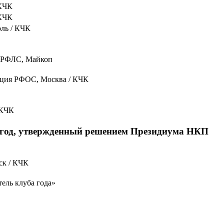
КЧК
КЧК
ль / КЧК
 РФЛС, Майкоп
ация РФОС, Москва / КЧК
 КЧК
 год, утвержденный решением Президиума НКП
ск / КЧК
ель клуба года»