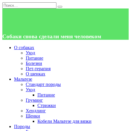
Перейти
Search
к
for:
содержанию
Собаки снова сделали меня человеком
О собаках
Уход
Питание
Болезни
Пет-терапия
О щенках
Мальтезе
Стандарт породы
Уход
Питание
Груминг
Стрижки
Хендлинг
Щенки
Кобели Мальтезе для вязки
Породы