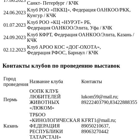
17.06.2023
Санкт- Петербург / КЧК
Клуб РОО «ПККЦ», Федерация ОАНКОО/РКК,
24.06.2023
Кунгур / КЧК
Клуб РОО «КЦ «НУРЭТ» РБ,
01.07.2023
Федерация ОАНКОО/Элита, Уфа / КЧК
Клуб КФРТ, Федерация ОАНКОО/Элита, Казань /
24.09.2023
КЧК
Клуб АРОО КОС «ДОГ-ОХОТА»,
02.12.2023
Федерация РФОС, Барнаул / КЧК
Контакты клубов по проведению выставок
Город
Название клуба
Контакты
проведения
ООПК КЛУБ
ЛЮБИТЕЛЕЙ
lukom59@mail.ru;
Пермь
ЖИВОТНЫХ
89222403790,83422888355
«ЛЮКОМ»
ТРБОО
«КИНОЛОГИЧЕСКАЯ
KFRT1@mail.ru;
Казань
ФЕДЕРАЦИЯ
89050210637,
РЕСПУБЛИКИ
89063270442
ТАТАРСТАН»