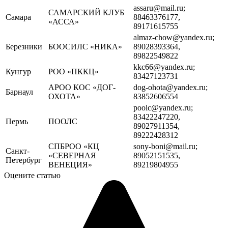
assaru@mail.ru;
САМАРСКИЙ КЛУБ
Самара
88463376177,
«АССА»
89171615755
almaz-chow@yandex.ru;
Березники
БООСИЛС «НИКА»
89028393364,
89822549822
kkc66@yandex.ru;
Кунгур
РОО «ПККЦ»
83427123731
АРОО КОС «ДОГ-
dog-ohota@yandex.ru;
Барнаул
ОХОТА»
83852606554
poolc@yandex.ru;
83422247220,
Пермь
ПООЛС
89027911354,
89222428312
СПБРОО «КЦ
sony-boni@mail.ru;
Санкт-
«СЕВЕРНАЯ
89052151535,
Петербург
ВЕНЕЦИЯ»
89219804955
Оцените статью