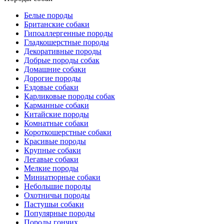
Белые породы
Британские собаки
Гипоаллергенные породы
Гладкошерстные породы
Декоративные породы
Добрые породы собак
Домашние собаки
Дорогие породы
Ездовые собаки
Карликовые породы собак
Карманные собаки
Китайские породы
Комнатные собаки
Короткошерстные собаки
Красивые породы
Крупные собаки
Легавые собаки
Мелкие породы
Миниатюрные собаки
Небольшие породы
Охотничьи породы
Пастушьи собаки
Популярные породы
Породы гончих