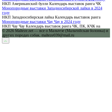
НКП Американский булли Календарь выставок ранга ЧК
Монопородные выставки Западносибирской лайки в 2024
году
НКП Западносибирская лайка Календарь выставок ранга
Монопородные выставки Чау Чау в 2024 году
НКП Чау Чау Календарь выставок ранга ЧК, ПК, КЧК на
© 2026 Malteze.net — все о Мальтезе (Мальтийская болонка) и
других породах собак. malteze039@mail.ru