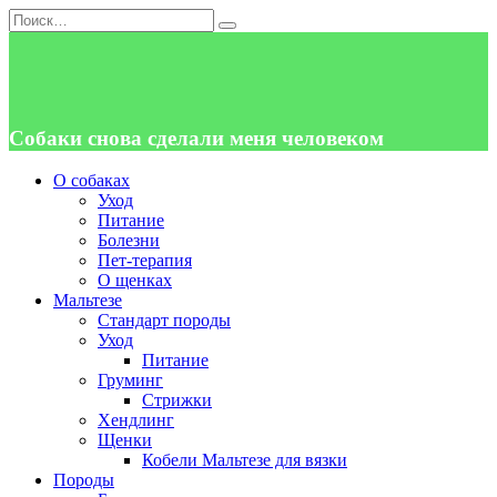
Перейти
Search
к
for:
содержанию
Собаки снова сделали меня человеком
О собаках
Уход
Питание
Болезни
Пет-терапия
О щенках
Мальтезе
Стандарт породы
Уход
Питание
Груминг
Стрижки
Хендлинг
Щенки
Кобели Мальтезе для вязки
Породы