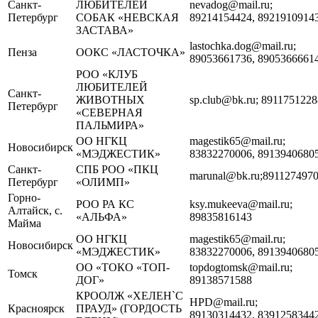
Санкт-
ЛЮБИТЕЛЕЙ
nevadog@mail.ru;
Петербург
СОБАК «НЕВСКАЯ
89214154424, 8921910914
ЗАСТАВА»
lastochka.dog@mail.ru;
Пенза
ООКС «ЛАСТОЧКА»
89053661736, 8905366661
РОО «КЛУБ
ЛЮБИТЕЛЕЙ
Санкт-
ЖИВОТНЫХ
sp.club@bk.ru; 8911751228
Петербург
«СЕВЕРНАЯ
ПАЛЬМИРА»
ОО НГКЦ
magestik65@mail.ru;
Новосибирск
«МЭДЖЕСТИК»
83832270006, 8913940680
Санкт-
СПБ РОО «ПКЦ
marunal@bk.ru;891127497
Петербург
«ОЛИМП»
Горно-
РОО РА КС
ksy.mukeeva@mail.ru;
Алтайск, с.
«АЛЬФА»
89835816143
Майма
ОО НГКЦ
magestik65@mail.ru;
Новосибирск
«МЭДЖЕСТИК»
83832270006, 8913940680
ОО «ТОКО «ТОП-
topdogtomsk@mail.ru;
Томск
ДОГ»
89138571588
КРООЛЖ «ХЕЛЕН`С
HPD@mail.ru;
Красноярск
ПРАУД» (ГОРДОСТЬ
89130314432, 8391258344