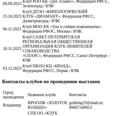
Клуб РОО КК «Дог-Альянс», Федерация РФСС,
09.09.2023
Зеленоград / КЧК
Клуб ДГОО «КИНОЛОГИЧЕСКИЙ
15.10.2023
КЛУБ «ДИАМАНТ», Федерация РФСС,
Димитровград / КЧК
Клуб МОО КК «Тои и собаки компаньоны»,
06.11.2023
Федерация РФОС, Москва / КЧК
Клуб САНКТ-ПЕТЕРБРГСКАЯ
РЕГИОНАЛЬНАЯ ОБЩЕСТВЕННАЯ
ОРГАНИЗАЦИЯ КЛУБ ЛЮБИТЕЛЕЙ
18.11.2023
СОБАКОВОДСТВА
«СПАРС», Федерация РФСС, Санкт-Петербург /
КЧК
Клуб ПКОО КЦ «БРАНД»,
03.12.2023
Федерация РФСС, Пермь / КЧК
Контакты клубов по проведению выставок
Город
Название клуба
Контакты
проведения
ВРООЛЖ «ЗОЛОТОЕ
goldring33@mail.ru;
Владимир
КОЛЬЦО»
89607349813
СПБ ОО «КЛУБ