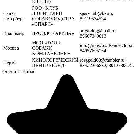
ЕЛЕНЫ)
РОО «КЛУБ
Санкт-
ЛЮБИТЕЛЕЙ
sparsclub@bk.ru;
Петербург
СОБАКОВОДСТВА
89119574534
«СПАРС»
ariva-dog@mail.ru;
Владимир
ВРООЛС «АРИВА»
89607349813
МОО «ТОИ И
info@moscow-kennelclub.ru
Москва
СОБАКИ
84957695764
КОМПАНЬОНЫ»
КИНОЛОГИЧЕСКИЙ
serggold08@rambler.ru;
Пермь
ЦЕНТР БРАНД»
83422206882, 8912789675
Оцените статью