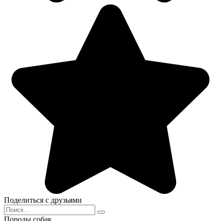
Поделиться с друзьями
Search
for:
Породы собак