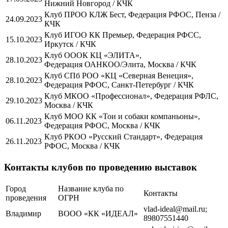
Нижний Новгород / КЧК
Клуб ПРОО КЛЖ Бест, Федерация РФОС, Пенза /
24.09.2023
КЧК
Клуб ИГОО КК Премьер, Федерация РФСС,
15.10.2023
Иркутск / КЧК
Клуб ОООК КЦ «ЭЛИТА»,
28.10.2023
Федерация ОАНКОО/Элита, Москва / КЧК
Клуб СПб РОО «КЦ «Северная Венеция»,
28.10.2023
Федерация РФОС, Санкт-Петербург / КЧК
Клуб МКОО «Профессионал», Федерация РФЛС,
29.10.2023
Москва / КЧК
Клуб МОО КК «Тои и собаки компаньоны»,
06.11.2023
Федерация РФОС, Москва / КЧК
Клуб РКОО «Русский Стандарт», Федерация
26.11.2023
РФОС, Москва / КЧК
Контакты клубов по проведению выставок
Город
Название клуба по
Контакты
проведения
ОГРН
vlad-ideal@mail.ru;
Владимир
ВООО «КК «ИДЕАЛ»
89807551440