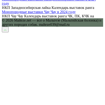
году
НКП Западносибирская лайка Календарь выставок ранга
Монопородные выставки Чау Чау в 2024 году
НКП Чау Чау Календарь выставок ранга ЧК, ПК, КЧК на
© 2026 Malteze.net — все о Мальтезе (Мальтийская болонка) и
других породах собак. malteze039@mail.ru