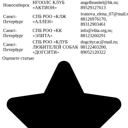
НГООЛС КЛУБ
angelhranitel@bk.ru;
Новосибирск
«АКТИОН»
89529127613
ivanova_elena_07@mail.r
Санкт-
СПБ РОО «КЛЖ
88126976170,
Петербург
«АЛЛЕН»
89312903461
Санкт-
СПБ РОО «КК
info@elita.org.ru;
Петербург
«ЭЛИТА»
88123260291
СПБ РОО «КЛУБ
dogcitycac@mail.ru;
Санкт-
ЛЮБИТЕЛЕЙ СОБАК
88122403200,
Петербург
«ДОГСИТИ»
89052120322
Оцените статью