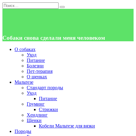
Перейти
Search
к
for:
содержанию
Собаки снова сделали меня человеком
О собаках
Уход
Питание
Болезни
Пет-терапия
О щенках
Мальтезе
Стандарт породы
Уход
Питание
Груминг
Стрижки
Хендлинг
Щенки
Кобели Мальтезе для вязки
Породы