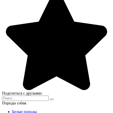
Поделиться с друзьями
Search
for:
Породы собак
Белые породы