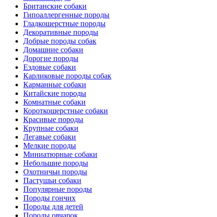
Британские собаки
Гипоаллергенные породы
Гладкошерстные породы
Декоративные породы
Добрые породы собак
Домашние собаки
Дорогие породы
Ездовые собаки
Карликовые породы собак
Карманные собаки
Китайские породы
Комнатные собаки
Короткошерстные собаки
Красивые породы
Крупные собаки
Легавые собаки
Мелкие породы
Миниатюрные собаки
Небольшие породы
Охотничьи породы
Пастушьи собаки
Популярные породы
Породы гончих
Породы для детей
Породы овчарок