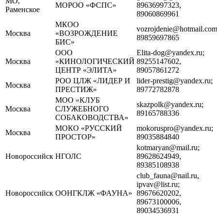
МО,
МОРОО «ФСПС»
89636997323,
Раменское
89060869961
МКОО
vozrojdenie@hotmail.com
Москва
«ВОЗРОЖДЕНИЕ
89859697865
БИС»
ООО
Elita-dog@yandex.ru;
Москва
«КИНОЛОГИЧЕСКИЙ
89255147602,
ЦЕНТР «ЭЛИТА»
89057861272
РОО ЦЛЖ «ЛИДЕР И
lider-prestig@yandex.ru;
Москва
ПРЕСТИЖ»
89772782878
МОО «КЛУБ
skazpolk@yandex.ru;
Москва
СЛУЖЕБНОГО
89165788336
СОБАКОВОДСТВА»
МОКО «РУССКИЙ
mokoruspro@yandex.ru;
Москва
ПРОСТОР»
89035884840
kotmaryan@mail.ru;
Новороссийск
НГОЛС
89628624949,
89385108938
club_fauna@nail.ru,
ipvav@list.ru;
Новороссийск
ООНГКЛЖ «ФАУНА»
89676620202,
89673100006,
89034536931