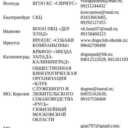
vologdasirius@mail.ru;
Вологда
ВГОО КС «СИРИУС»
89211244432
koncepsion@mail.ru;
Екатеринбург
СКЦ
83433663685,
89292127455
ИООО ПКЦ «ДЕР
vk.hund37@mail.ru;
Иваново
ХУНД»
89158460223
ИРООЛС «СОБАКИ
www.dogsclub-irkutsk.ru;
Иркутск
КОМПАНЬОНЫ»
89642708498
КРКФОО «ЗВЕЗДА
dogzapad@bk.ru;
Калининград
ЗАПАДА-
84012522028, 84126118
КАЛИНИНГРАД»
ОБЩЕСТВЕННАЯ
КИНОЛОГИЧЕСКАЯ
ОРГАНИЗАЦИЯ
«КЛУБ
СЛУЖЕБНОГО И
dogrus@narod.ru;
МО, Королев
ЛЮБИТЕЛЬСКОГО
84955162639,
СОБАКОВОДСТВА
89167538408
«РУСЬ»
Г.ЮБИЛЕЙНЫЙ
МОСКОВСКОЙ
ОБЛАСТИ
gran797@gmail.com;