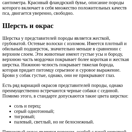
сантиметра. Красивый фландрский бувье, описание породы
которого включает в себя множество положительных качеств
пса, двигается уверенно, свободно.
Шерсть и окрас
Шерстка у представителей породы является жесткой,
грубоватой. Остевые волоски с изломом. Имеется плотный и
обильный подшерсток, значительно меньше в сравнении с
верхним слоем. Эти животные имеют густые усы и бороду,
верхнюю часть мордочки покрывает более короткая и жесткая
шерстка. Нижнюю челюсть покрывает тяжелая борода,
которая придает питомцу серьезное и суровое выражение.
Брови у собак густые, однако, они не прикрывают глаз.
Есть ряд вариаций окрасов представителей породы, однако
преимущественно встречаются черные собаки с сединой.
Помимо этого, в стандарте допускаются такие цвета шерстки:
соль и перец;
серый однотонный;
тигровый;
палевый, светлый, но не белоснежный.
Пятнистый окрас является пороком, особей с такой шерсткой