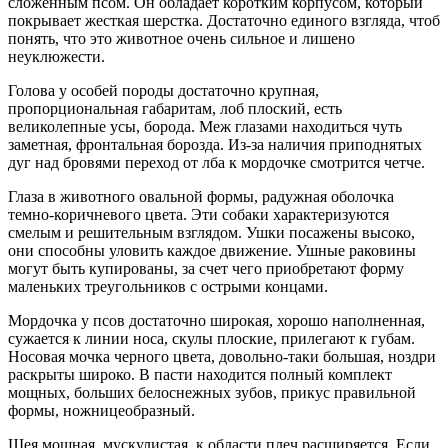
сложенным псом. Он обладает коротким корпусом, который
покрывает жесткая шерстка. Достаточно единого взгляда, чтоб
понять, что это животное очень сильное и лишено
неуклюжести.
Голова у особей породы достаточно крупная,
пропорциональная габаритам, лоб плоский, есть
великолепные усы, борода. Меж глазами находиться чуть
заметная, фронтальная борозда. Из-за наличия приподнятых
дуг над бровями переход от лба к мордочке смотрится четче.
Глаза в животного овальной формы, радужная оболочка
темно-коричневого цвета. Эти собаки характеризуются
смелым и решительным взглядом. Ушки посажены высоко,
они способны уловить каждое движение. Ушные раковины
могут быть купированы, за счет чего приобретают форму
маленьких треугольников с острыми концами.
Мордочка у псов достаточно широкая, хорошо наполненная,
сужается к линии носа, скулы плоские, прилегают к губам.
Носовая мочка черного цвета, довольно-таки большая, ноздри
раскрыты широко. В пасти находится полный комплект
мощных, больших белоснежных зубов, прикус правильной
формы, ножницеобразный.
Шея мощная, мускулистая, к области плеч расширяется. Если