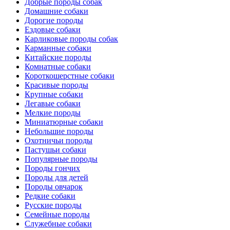
Добрые породы собак
Домашние собаки
Дорогие породы
Ездовые собаки
Карликовые породы собак
Карманные собаки
Китайские породы
Комнатные собаки
Короткошерстные собаки
Красивые породы
Крупные собаки
Легавые собаки
Мелкие породы
Миниатюрные собаки
Небольшие породы
Охотничьи породы
Пастушьи собаки
Популярные породы
Породы гончих
Породы для детей
Породы овчарок
Редкие собаки
Русские породы
Семейные породы
Служебные собаки