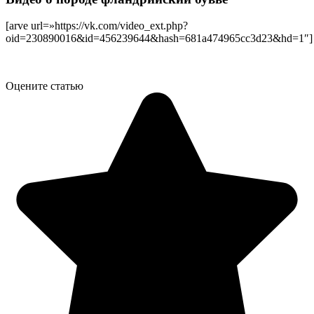
[arve url=»https://vk.com/video_ext.php?
oid=230890016&id=456239644&hash=681a474965cc3d23&hd=1″]
Оцените статью