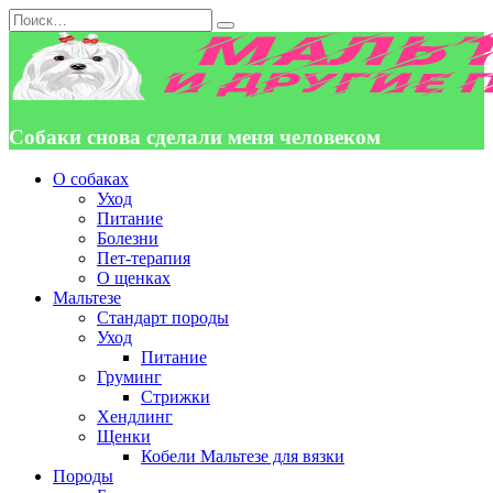
Перейти
Search
к
for:
содержанию
Собаки снова сделали меня человеком
О собаках
Уход
Питание
Болезни
Пет-терапия
О щенках
Мальтезе
Стандарт породы
Уход
Питание
Груминг
Стрижки
Хендлинг
Щенки
Кобели Мальтезе для вязки
Породы