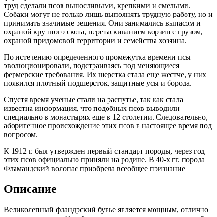
труд сделали псов выносливыми, крепкими и смелыми.
Собаки могут не только лишь выполнять трудную работу, но и
принимать значимые решения. Они занимались выпасом и
охраной крупного скота, перетаскиванием корзин с грузом,
охраной придомовой территории и семейства хозяина.
По истечению определенного промежутка времени псы
эволюционировали, подстраиваясь под меняющиеся
фермерские требования. Их шерстка стала еще жестче, у них
появился плотный подшерсток, защитные усы и борода.
Спустя время ученые стали на распутье, так как стала
известна информация, что подобных псов выводили
специально в монастырях еще в 12 столетии. Следовательно,
аборигенное происхождение этих псов в настоящее время под
вопросом.
К 1912 г. был утвержден первый стандарт породы, через год
этих псов официально приняли на родине. В 40-х гг. порода
Фламандский волопас приобрела всеобщее признание.
Описание
Великолепный фландрский бувье является мощным, отлично