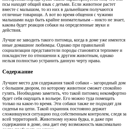
псы находят общий язык с детьми. Если животное растет
вместе с малышом, то из них в дальнейшем получаются
отличные товарищи. А вот во время общения с чужими
малышами надо быть крайне внимательным – никто не знает,
какова будет реакция собаки на определенные звуки и
действия.
Лучше не заводить такого питомца, когда в доме уже имеются
иные домашние любимцы. Однако при правильной
социализации представители породы становятся терпимее и
покладистее по отношении к другим животным, однако
нельзя полностью устранить данную черту нрава.
Содержание
Лучшее место для содержания такой собаки – загородный дом
с большим двором, по которому животное сможет спокойно
гулять. Необходимо заметить, что такой питомец некомфортно
будет себя ощущать в вольере. Его можно туда помещать
только на какое-то время. Эти собаки также не подходят для
сиденья на цепи. Такой охранник постоянно держит
сложившуюся ситуацию под собственным контролем, следя за
всей территорией. Животному нужна будка, и даже при
содержании в доме, она дает ему возможность максимально