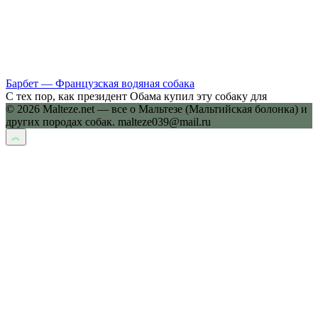
Барбет — Французская водяная собака
С тех пор, как президент Обама купил эту собаку для
© 2026 Malteze.net — все о Мальтезе (Мальтийская болонка) и
других породах собак. malteze039@mail.ru