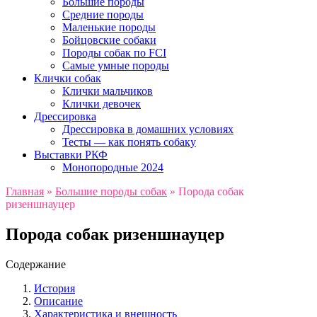
Большие породы
Средние породы
Маленькие породы
Бойцовские собаки
Породы собак по FCI
Самые умные породы
Клички собак
Клички мальчиков
Клички девочек
Дрессировка
Дрессировка в домашних условиях
Тесты — как понять собаку
Выставки РКФ
Монопородные 2024
Главная
»
Большие породы собак
»
Порода собак
ризеншнауцер
Порода собак ризеншнауцер
Содержание
История
Описание
Характеристика и внешность