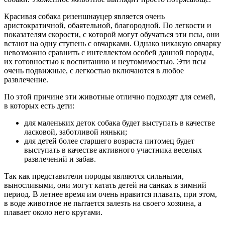
Красивая собака ризеншнауцер является очень
аристократичной, обаятельной, благородной. По легкости и
показателям скорости, с которой могут обучаться эти псы, они
встают на одну ступень с овчарками. Однако никакую овчарку
невозможно сравнить с интеллектом особей данной породы,
их готовностью к воспитанию и неутомимостью. Эти псы
очень подвижные, с легкостью включаются в любое
развлечение.
По этой причине эти животные отлично подходят для семей,
в которых есть дети:
для маленьких деток собака будет выступать в качестве
ласковой, заботливой няньки;
для детей более старшего возраста питомец будет
выступать в качестве активного участника веселых
развлечений и забав.
Так как представители породы являются сильными,
выносливыми, они могут катать детей на санках в зимний
период. В летнее время им очень нравится плавать, при этом,
в воде животное не пытается залезть на своего хозяина, а
плавает около него кругами.