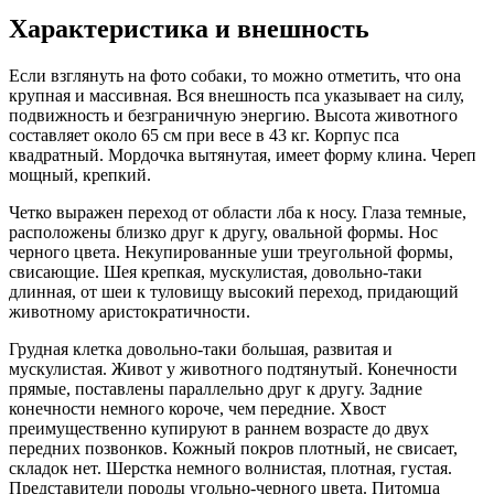
Характеристика и внешность
Если взглянуть на фото собаки, то можно отметить, что она
крупная и массивная. Вся внешность пса указывает на силу,
подвижность и безграничную энергию. Высота животного
составляет около 65 см при весе в 43 кг. Корпус пса
квадратный. Мордочка вытянутая, имеет форму клина. Череп
мощный, крепкий.
Четко выражен переход от области лба к носу. Глаза темные,
расположены близко друг к другу, овальной формы. Нос
черного цвета. Некупированные уши треугольной формы,
свисающие. Шея крепкая, мускулистая, довольно-таки
длинная, от шеи к туловищу высокий переход, придающий
животному аристократичности.
Грудная клетка довольно-таки большая, развитая и
мускулистая. Живот у животного подтянутый. Конечности
прямые, поставлены параллельно друг к другу. Задние
конечности немного короче, чем передние. Хвост
преимущественно купируют в раннем возрасте до двух
передних позвонков. Кожный покров плотный, не свисает,
складок нет. Шерстка немного волнистая, плотная, густая.
Представители породы угольно-черного цвета. Питомца