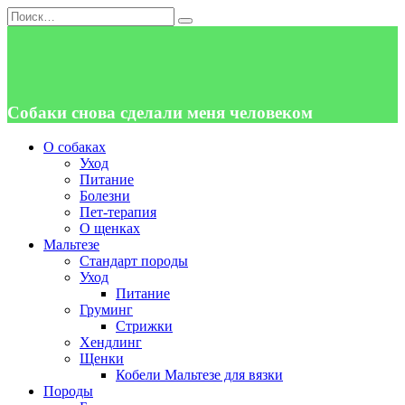
Перейти
Search
к
for:
содержанию
Собаки снова сделали меня человеком
О собаках
Уход
Питание
Болезни
Пет-терапия
О щенках
Мальтезе
Стандарт породы
Уход
Питание
Груминг
Стрижки
Хендлинг
Щенки
Кобели Мальтезе для вязки
Породы