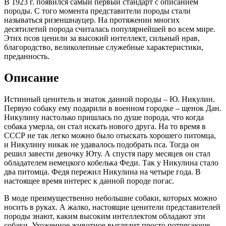
В 1923 г. появился самый первый стандарт с описанием
породы. С того момента представители породы стали
называться ризеншнауцер. На протяжении многих
десятилетий порода считалась популярнейшей во всем мире.
Этих псов ценили за высокий интеллект, сильный нрав,
благородство, великолепные служебные характеристики,
преданность.
Описание
Истинный ценитель и знаток данной породы – Ю. Никулин.
Первую собаку ему подарили в военном городке – щенок Дан.
Никулину настолько пришлась по душе порода, что когда
собака умерла, он стал искать нового друга. На то время в
СССР не так легко можно было отыскать хорошего питомца,
и Никулину никак не удавалось подобрать пса. Тогда он
решил завести девочку Юту. А спустя пару месяцев он стал
обладателем немецкого кобелька Феди. Так у Никулина стало
два питомца. Федя пережил Никулина на четыре года. В
настоящее время интерес к данной породе погас.
В моде преимущественно небольшие собаки, которых можно
носить в руках. А жалко, настоящие ценители представителей
породы знают, каким высоким интеллектом обладают эти
собаки. Ухоженное животное выглядит просто потрясающе.