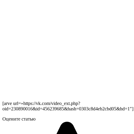
[arve url=»https://vk.com/video_ext.php?
oid=230890016&id=456239685&hash=0303c8d4eb2cbd05&hd=1″]
Оцените статью