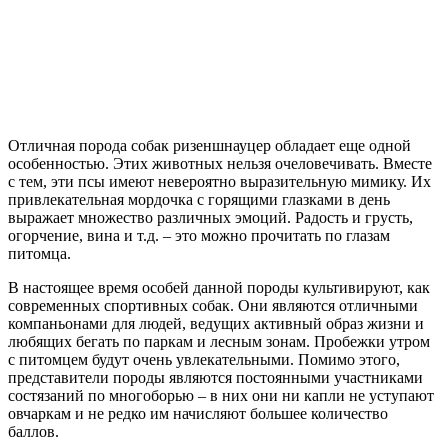
Отличная порода собак ризеншнауцер обладает еще одной
особенностью. Этих животных нельзя очеловечивать. Вместе
с тем, эти псы имеют невероятно выразительную мимику. Их
привлекательная мордочка с горящими глазками в день
выражает множество различных эмоций. Радость и грусть,
огорчение, вина и т.д. – это можно прочитать по глазам
питомца.
В настоящее время особей данной породы культивируют, как
современных спортивных собак. Они являются отличными
компаньонами для людей, ведущих активный образ жизни и
любящих бегать по паркам и лесным зонам. Пробежки утром
с питомцем будут очень увлекательными. Помимо этого,
представители породы являются постоянными участниками
состязаний по многоборью – в них они ни капли не уступают
овчаркам и не редко им начисляют большее количество
баллов.