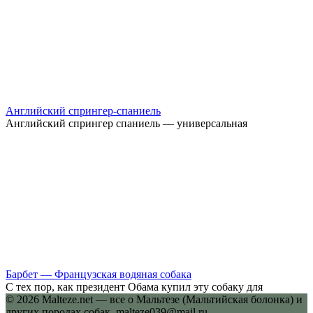
Английский спрингер-спаниель
Английский спрингер спаниель — универсальная
Барбет — Французская водяная собака
С тех пор, как президент Обама купил эту собаку для
© 2026 Malteze.net — все о Мальтезе (Мальтийская болонка) и
других породах собак. malteze039@mail.ru