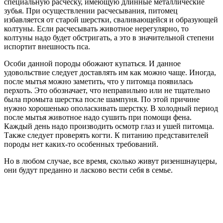
специальную расческу, имеющую длинные металлические
зубья. При осуществлении расчесывания, питомец
избавляется от старой шерстки, сваливающейся и образующей
колтуны. Если расчесывать животное нерегулярно, то
колтуны надо будет обстригать, а это в значительной степени
испортит внешность пса.
Особи данной породы обожают купаться. И данное
удовольствие следует доставлять им как можно чаще. Иногда,
после мытья можно заметить, что у питомца появилась
перхоть. Это обозначает, что неправильно или не тщательно
была промыта шерстка после шампуня. По этой причине
нужно хорошенько ополаскивать шерстку. В холодный период
после мытья животное надо сушить при помощи фена.
Каждый день надо производить осмотр глаз и ушей питомца.
Также следует проверять когти. К питанию представителей
породы нет каких-то особенных требований.
Но в любом случае, все время, сколько живут ризеншнауцеры,
они будут преданно и ласково вести себя в семье.