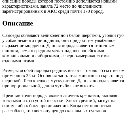
описание породы которой постоянно дополняется новыми
характеристиками, заняла 72 место по численности
зарегистрированных в АКС среди почти 170 пород.
Описание
Самоеды обладают великолепной белой шерсткой, уголки губ
у собак немного приподняты, они придают им улыбчивое
выражение мордочки. Данная порода является типичным
шпицем, чем-то средним меж западноевропейскими
компаньонами и сибирскими, северно-американскими
ездовыми псами.
Размеры особей породы средние: высота – около 55 см с весом
примерно в 25 кг. Основная часть тела животного скрыта под
шерсткой. Тело крепкое, мускулистое. Данная порода является
пропорциональной, длина чуть больше высоты.
Представители породы являются очень крепкими, выглядят
толстыми из-за густой шерстки. Хвост средний, загнут на
спину либо к боку при движении. Когда пес полностью
расслаблен, то хвост опущен до скакальных суставов.