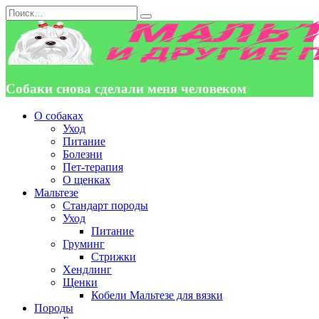
Перейти
Search
к
for:
содержанию
Собаки снова сделали меня человеком
О собаках
Уход
Питание
Болезни
Пет-терапия
О щенках
Мальтезе
Стандарт породы
Уход
Питание
Груминг
Стрижки
Хендлинг
Щенки
Кобели Мальтезе для вязки
Породы