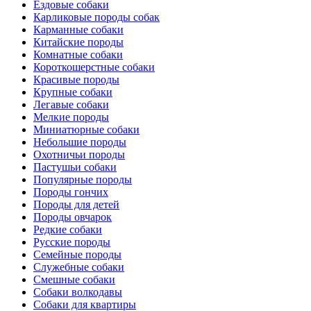
Ездовые собаки
Карликовые породы собак
Карманные собаки
Китайские породы
Комнатные собаки
Короткошерстные собаки
Красивые породы
Крупные собаки
Легавые собаки
Мелкие породы
Миниатюрные собаки
Небольшие породы
Охотничьи породы
Пастушьи собаки
Популярные породы
Породы гончих
Породы для детей
Породы овчарок
Редкие собаки
Русские породы
Семейные породы
Служебные собаки
Смешные собаки
Собаки волкодавы
Собаки для квартиры