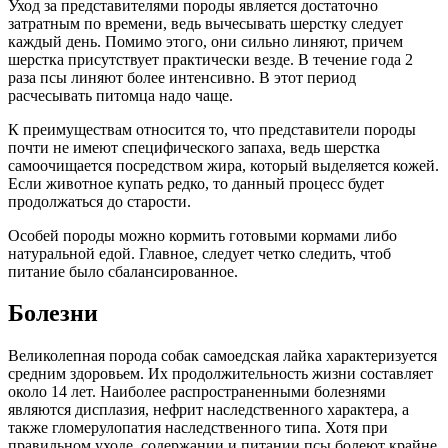
Уход за представителями породы является достаточно
затратным по времени, ведь вычесывать шерстку следует
каждый день. Помимо этого, они сильно линяют, причем
шерстка присутствует практически везде. В течение года 2
раза псы линяют более интенсивно. В этот период
расчесывать питомца надо чаще.
К преимуществам относится то, что представители породы
почти не имеют специфического запаха, ведь шерстка
самоочищается посредством жира, который выделяется кожей.
Если животное купать редко, то данный процесс будет
продолжаться до старости.
Особей породы можно кормить готовыми кормами либо
натуральной едой. Главное, следует четко следить, чтоб
питание было сбалансированное.
Болезни
Великолепная порода собак самоедская лайка характеризуется
средним здоровьем. Их продолжительность жизни составляет
около 14 лет. Наиболее распространенными болезнями
являются дисплазия, нефрит наследственного характера, а
также гломерулопатия наследственного типа. Хотя при
правильном уходе, содержании и питании псы болеют крайне