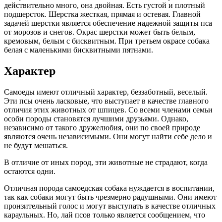
действительно много, она двойная. Есть густой и плотный
подшерсток. Шерстка жесткая, прямая и остевая. Главной
задачей шерстки является обеспечение надежной защиты пса
от морозов и снегов. Окрас шерстки может быть белым,
кремовым, белым с бисквитным. При третьем окрасе собака
белая с маленькими бисквитными пятнами.
Характер
Самоеды имеют отличный характер, беззаботный, веселый.
Эти псы очень ласковые, что выступает в качестве главного
отличия этих животных от шпицев. Со всеми членами семьи
особи породы становятся лучшими друзьями. Однако,
независимо от такого дружелюбия, они по своей природе
являются очень независимыми. Они могут найти себе дело и
не будут мешаться.
В отличие от иных пород, эти животные не страдают, когда
остаются одни.
Отличная порода самоедская собака нуждается в воспитании,
так как собаки могут быть чрезмерно радушными. Они имеют
пронзительный голос и могут выступать в качестве отличных
караульных. Но, лай псов только является сообщением, что