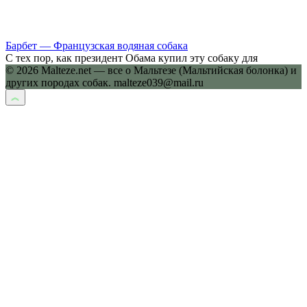
Барбет — Французская водяная собака
С тех пор, как президент Обама купил эту собаку для
© 2026 Malteze.net — все о Мальтезе (Мальтийская болонка) и
других породах собак. malteze039@mail.ru