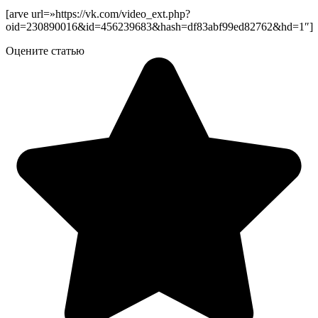
[arve url=»https://vk.com/video_ext.php?
oid=230890016&id=456239683&hash=df83abf99ed82762&hd=1″]
Оцените статью