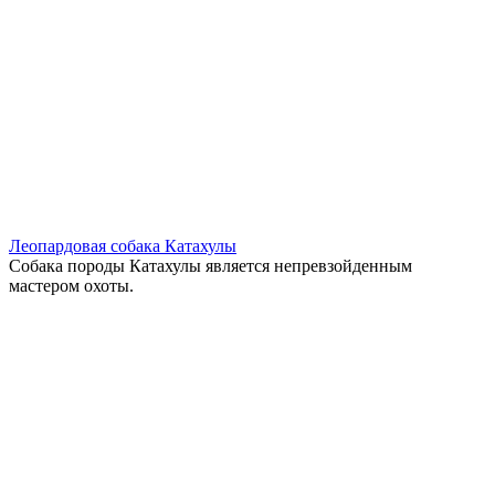
Леопардовая собака Катахулы
Собака породы Катахулы является непревзойденным
мастером охоты.