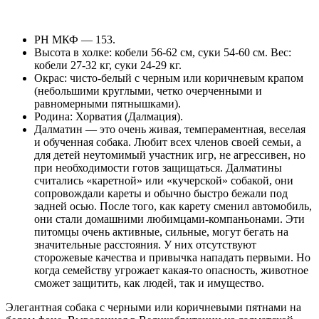
РН МКФ — 153.
Высота в холке: кобели 56-62 см, суки 54-60 см. Вес:
кобели 27-32 кг, суки 24-29 кг.
Окрас: чисто-белый с черным или коричневым крапом
(небольшими круглыми, четко очерченными и
равномерными пятнышками).
Родина: Хорватия (Далмация).
Далматин — это очень живая, темпераментная, веселая
и обученная собака. Любит всех членов своей семьи, а
для детей неутомимый участник игр, не агрессивен, но
при необходимости готов защищаться. Далматины
считались «каретной» или «кучерской» собакой, они
сопровождали кареты и обычно быстро бежали под
задней осью. После того, как карету сменил автомобиль,
они стали домашними любимцами-компаньонами. Эти
питомцы очень активные, сильные, могут бегать на
значительные расстояния. У них отсутствуют
сторожевые качества и привычка нападать первыми. Но
когда семейству угрожает какая-то опасность, животное
сможет защитить, как людей, так и имущество.
Элегантная собака с черными или коричневыми пятнами на