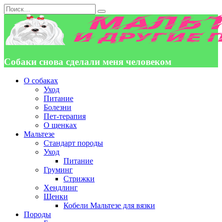
Перейти
Search
к
for:
содержанию
Собаки снова сделали меня человеком
О собаках
Уход
Питание
Болезни
Пет-терапия
О щенках
Мальтезе
Стандарт породы
Уход
Питание
Груминг
Стрижки
Хендлинг
Щенки
Кобели Мальтезе для вязки
Породы