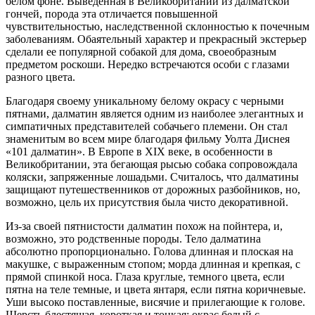
белом фоне. Выведенная в Великобритании из далматской
гончей, порода эта отличается повышенной
чувствительностью, наследственной склонностью к почечным
заболеваниям. Обаятельный характер и прекрасный экстерьер
сделали ее популярной собакой для дома, своеобразным
предметом роскоши. Нередко встречаются особи с глазами
разного цвета.
Благодаря своему уникальному белому окрасу с черными
пятнами, далматин является одним из наиболее элегантных и
симпатичных представителей собачьего племени. Он стал
знаменитым во всем мире благодаря фильму Уолта Диснея
«101 далматин». В Европе в XIX веке, в особенности в
Великобритании, эта бегающая рысью собака сопровождала
коляски, запряженные лошадьми. Считалось, что далматины
защищают путешественников от дорожных разбойников, но,
возможно, цель их присутствия была чисто декоративной.
Из-за своей пятнистости далматин похож на пойнтера, и,
возможно, это родственные породы. Тело далматина
абсолютно пропорционально. Голова длинная и плоская на
макушке, с выраженным стопом; морда длинная и крепкая, с
прямой спинкой носа. Глаза круглые, темного цвета, если
пятна на теле темные, и цвета янтаря, если пятна коричневые.
Уши высоко поставленные, висячие и прилегающие к голове.
Шерсть блестящая, короткая и тонкая; окрас белый с