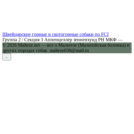
Швейцарские горные и скотогонные собаки по FCI
Группа 2 / Секция 3 Аппенцеллер зенненхунд РН МКФ —
© 2026 Malteze.net — все о Мальтезе (Мальтийская болонка) и
других породах собак. malteze039@mail.ru