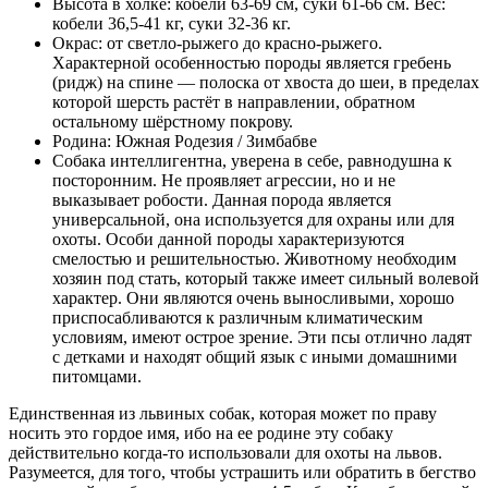
Высота в холке: кобели 63-69 см, суки 61-66 см. Вес:
кобели 36,5-41 кг, суки 32-36 кг.
Окрас: от светло-рыжего до красно-рыжего.
Характерной особенностью породы является гребень
(ридж) на спине — полоска от хвоста до шеи, в пределах
которой шерсть растёт в направлении, обратном
остальному шёрстному покрову.
Родина: Южная Родезия / Зимбабве
Собака интеллигентна, уверена в себе, равнодушна к
посторонним. Не проявляет агрессии, но и не
выказывает робости. Данная порода является
универсальной, она используется для охраны или для
охоты. Особи данной породы характеризуются
смелостью и решительностью. Животному необходим
хозяин под стать, который также имеет сильный волевой
характер. Они являются очень выносливыми, хорошо
приспосабливаются к различным климатическим
условиям, имеют острое зрение. Эти псы отлично ладят
с детками и находят общий язык с иными домашними
питомцами.
Единственная из львиных собак, которая может по праву
носить это гордое имя, ибо на ее родине эту собаку
действительно когда-то использовали для охоты на львов.
Разумеется, для того, чтобы устрашить или обратить в бегство