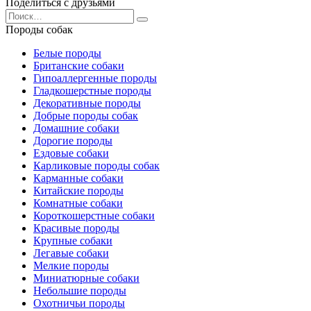
Поделиться с друзьями
Search
for:
Породы собак
Белые породы
Британские собаки
Гипоаллергенные породы
Гладкошерстные породы
Декоративные породы
Добрые породы собак
Домашние собаки
Дорогие породы
Ездовые собаки
Карликовые породы собак
Карманные собаки
Китайские породы
Комнатные собаки
Короткошерстные собаки
Красивые породы
Крупные собаки
Легавые собаки
Мелкие породы
Миниатюрные собаки
Небольшие породы
Охотничьи породы