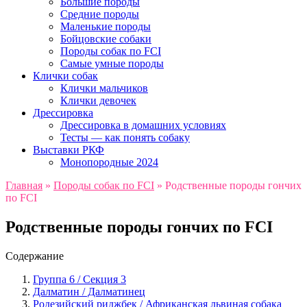
Большие породы
Средние породы
Маленькие породы
Бойцовские собаки
Породы собак по FCI
Самые умные породы
Клички собак
Клички мальчиков
Клички девочек
Дрессировка
Дрессировка в домашних условиях
Тесты — как понять собаку
Выставки РКФ
Монопородные 2024
Главная
»
Породы собак по FCI
»
Родственные породы гончих
по FCI
Родственные породы гончих по FCI
Содержание
Группа 6 / Секция 3
Далматин / Далматинец
Родезийский риджбек / Африканская львиная собака