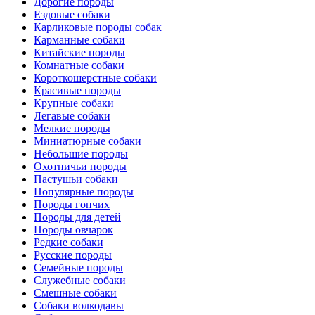
Дорогие породы
Ездовые собаки
Карликовые породы собак
Карманные собаки
Китайские породы
Комнатные собаки
Короткошерстные собаки
Красивые породы
Крупные собаки
Легавые собаки
Мелкие породы
Миниатюрные собаки
Небольшие породы
Охотничьи породы
Пастушьи собаки
Популярные породы
Породы гончих
Породы для детей
Породы овчарок
Редкие собаки
Русские породы
Семейные породы
Служебные собаки
Смешные собаки
Собаки волкодавы