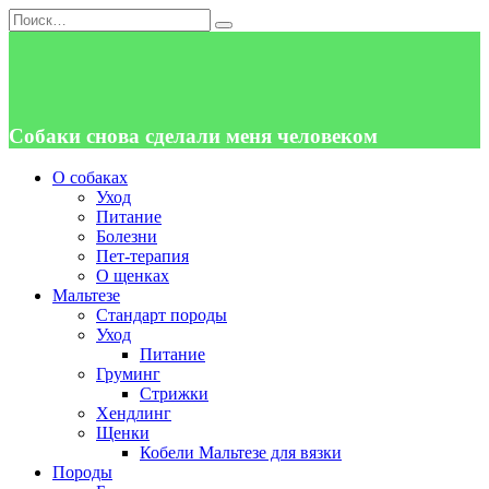
Перейти
Search
к
for:
содержанию
Собаки снова сделали меня человеком
О собаках
Уход
Питание
Болезни
Пет-терапия
О щенках
Мальтезе
Стандарт породы
Уход
Питание
Груминг
Стрижки
Хендлинг
Щенки
Кобели Мальтезе для вязки
Породы