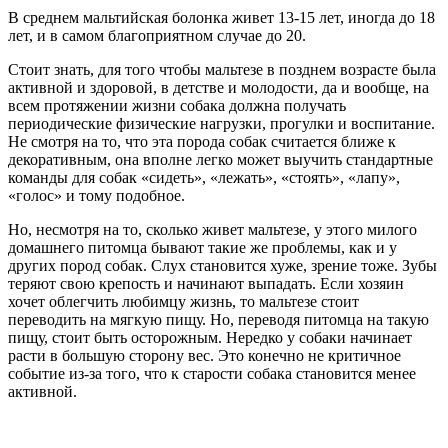
В среднем мальтийская болонка живет 13-15 лет, иногда до 18
лет, и в самом благоприятном случае до 20.
Стоит знать, для того чтобы мальтезе в позднем возрасте была
активной и здоровой, в детстве и молодости, да и вообще, на
всем протяжении жизни собака должна получать
периодические физические нагрузки, прогулки и воспитание.
Не смотря на то, что эта порода собак считается ближе к
декоративным, она вполне легко может выучить стандартные
команды для собак «сидеть», «лежать», «стоять», «лапу»,
«голос» и тому подобное.
Но, несмотря на то, сколько живет мальтезе, у этого милого
домашнего питомца бывают такие же проблемы, как и у
других пород собак. Слух становится хуже, зрение тоже. Зубы
теряют свою крепость и начинают выпадать. Если хозяин
хочет облегчить любимцу жизнь, то мальтезе стоит
переводить на мягкую пищу. Но, переводя питомца на такую
пищу, стоит быть осторожным. Нередко у собаки начинает
расти в большую сторону вес. Это конечно не критичное
событие из-за того, что к старости собака становится менее
активной.