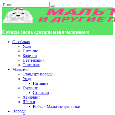
Перейти
Search
к
for:
содержанию
Собаки снова сделали меня человеком
О собаках
Уход
Питание
Болезни
Пет-терапия
О щенках
Мальтезе
Стандарт породы
Уход
Питание
Груминг
Стрижки
Хендлинг
Щенки
Кобели Мальтезе для вязки
Породы