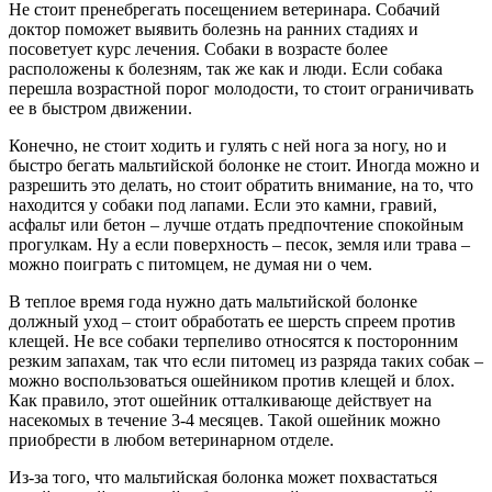
Не стоит пренебрегать посещением ветеринара. Собачий
доктор поможет выявить болезнь на ранних стадиях и
посоветует курс лечения. Собаки в возрасте более
расположены к болезням, так же как и люди. Если собака
перешла возрастной порог молодости, то стоит ограничивать
ее в быстром движении.
Конечно, не стоит ходить и гулять с ней нога за ногу, но и
быстро бегать мальтийской болонке не стоит. Иногда можно и
разрешить это делать, но стоит обратить внимание, на то, что
находится у собаки под лапами. Если это камни, гравий,
асфальт или бетон – лучше отдать предпочтение спокойным
прогулкам. Ну а если поверхность – песок, земля или трава –
можно поиграть с питомцем, не думая ни о чем.
В теплое время года нужно дать мальтийской болонке
должный уход – стоит обработать ее шерсть спреем против
клещей. Не все собаки терпеливо относятся к посторонним
резким запахам, так что если питомец из разряда таких собак –
можно воспользоваться ошейником против клещей и блох.
Как правило, этот ошейник отталкивающе действует на
насекомых в течение 3-4 месяцев. Такой ошейник можно
приобрести в любом ветеринарном отделе.
Из-за того, что мальтийская болонка может похвастаться