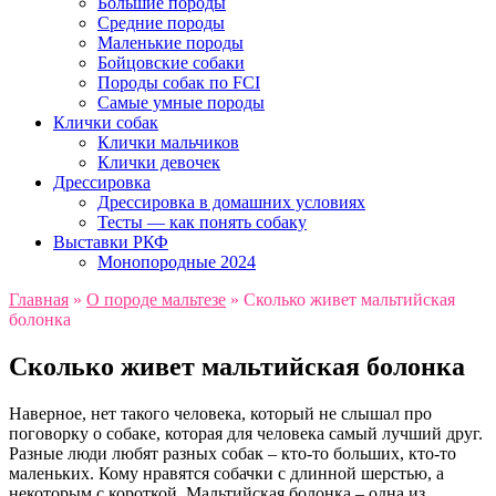
Большие породы
Средние породы
Маленькие породы
Бойцовские собаки
Породы собак по FCI
Самые умные породы
Клички собак
Клички мальчиков
Клички девочек
Дрессировка
Дрессировка в домашних условиях
Тесты — как понять собаку
Выставки РКФ
Монопородные 2024
Главная
»
О породе мальтезе
»
Сколько живет мальтийская
болонка
Сколько живет мальтийская болонка
Наверное, нет такого человека, который не слышал про
поговорку о собаке, которая для человека самый лучший друг.
Разные люди любят разных собак – кто-то больших, кто-то
маленьких. Кому нравятся собачки с длинной шерстью, а
некоторым с короткой. Мальтийская болонка – одна из