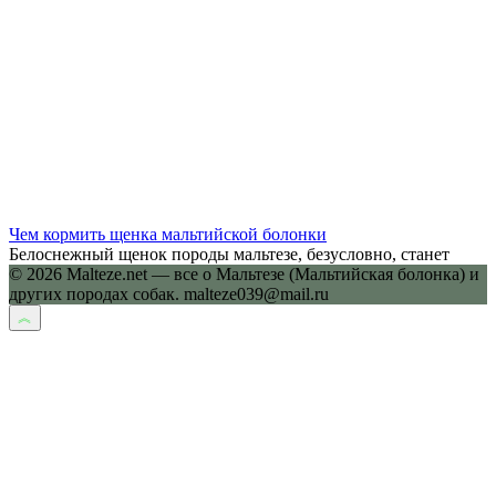
Чем кормить щенка мальтийской болонки
Белоснежный щенок породы мальтезе, безусловно, станет
© 2026 Malteze.net — все о Мальтезе (Мальтийская болонка) и
других породах собак. malteze039@mail.ru