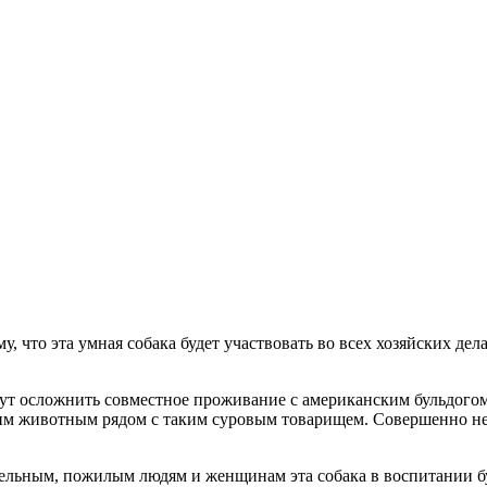
 что эта умная собака будет участвовать во всех хозяйских дел
т осложнить совместное проживание с американским бульдогом,
м животным рядом с таким суровым товарищем. Совершенно не р
ельным, пожилым людям и женщинам эта собака в воспитании бу