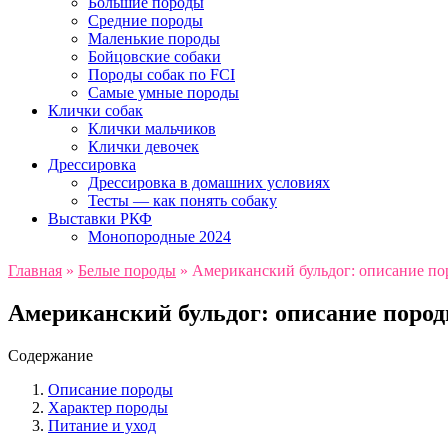
Большие породы
Средние породы
Маленькие породы
Бойцовские собаки
Породы собак по FCI
Самые умные породы
Клички собак
Клички мальчиков
Клички девочек
Дрессировка
Дрессировка в домашних условиях
Тесты — как понять собаку
Выставки РКФ
Монопородные 2024
Главная
»
Белые породы
»
Американский бульдог: описание п
Американский бульдог: описание поро
Содержание
Описание породы
Характер породы
Питание и уход