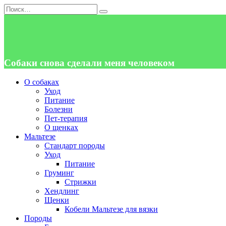
Перейти
Search
к
for:
содержанию
Собаки снова сделали меня человеком
О собаках
Уход
Питание
Болезни
Пет-терапия
О щенках
Мальтезе
Стандарт породы
Уход
Питание
Груминг
Стрижки
Хендлинг
Щенки
Кобели Мальтезе для вязки
Породы