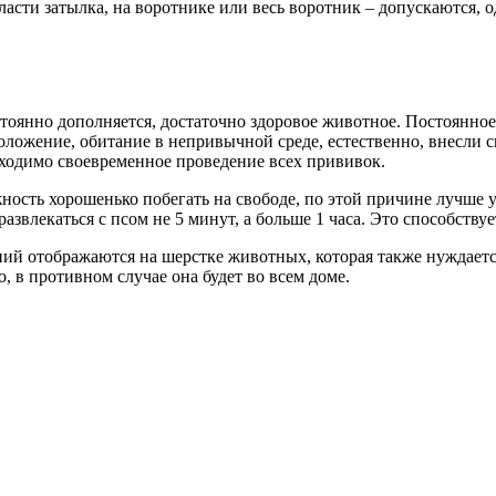
бласти затылка, на воротнике или весь воротник – допускаются,
тоянно дополняется, достаточно здоровое животное. Постоянное
оложение, обитание в непривычной среде, естественно, внесли 
бходимо своевременное проведение всех прививок.
ность хорошенько побегать на свободе, по этой причине лучше ув
 развлекаться с псом не 5 минут, а больше 1 часа. Это способств
й отображаются на шерстке животных, которая также нуждается 
, в противном случае она будет во всем доме.