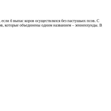
 если б выпас коров осуществлялся без пастушьих псов. С
сов, которые объединены одним названием – зенненхунды. В