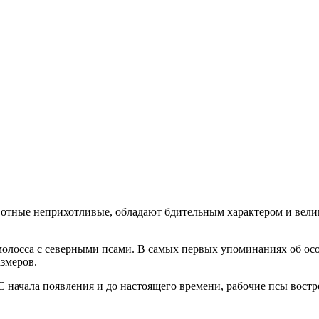
отные неприхотливые, обладают бдительным характером и вели
 молосса с северными псами. В самых первых упоминаниях об ос
змеров.
 начала появления и до настоящего времени, рабочие псы востре