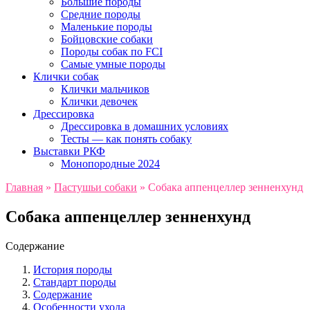
Большие породы
Средние породы
Маленькие породы
Бойцовские собаки
Породы собак по FCI
Самые умные породы
Клички собак
Клички мальчиков
Клички девочек
Дрессировка
Дрессировка в домашних условиях
Тесты — как понять собаку
Выставки РКФ
Монопородные 2024
Главная
»
Пастушьи собаки
»
Собака аппенцеллер зенненхунд
Собака аппенцеллер зенненхунд
Содержание
История породы
Стандарт породы
Содержание
Особенности ухода