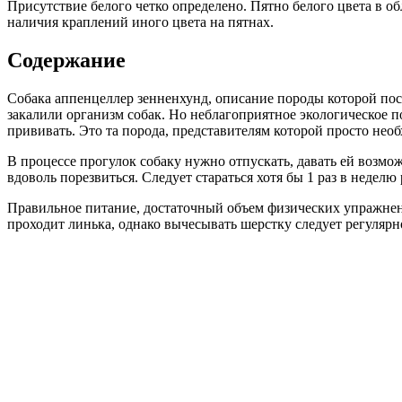
Присутствие белого четко определено. Пятно белого цвета в о
наличия краплений иного цвета на пятнах.
Содержание
Собака аппенцеллер зенненхунд, описание породы которой пос
закалили организм собак. Но неблагоприятное экологическое п
прививать. Это та порода, представителям которой просто нео
В процессе прогулок собаку нужно отпускать, давать ей возмож
вдоволь порезвиться. Следует стараться хотя бы 1 раз в неделю
Правильное питание, достаточный объем физических упражнени
проходит линька, однако вычесывать шерстку следует регулярно