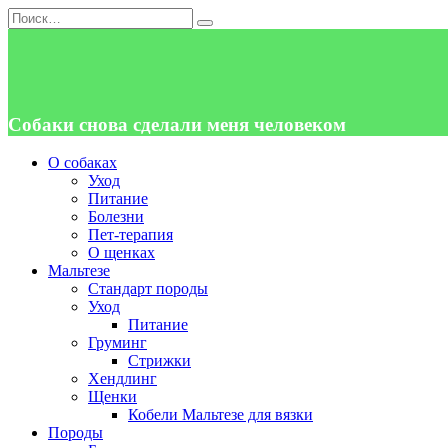
Перейти
Search
к
for:
содержанию
Собаки снова сделали меня человеком
О собаках
Уход
Питание
Болезни
Пет-терапия
О щенках
Мальтезе
Стандарт породы
Уход
Питание
Груминг
Стрижки
Хендлинг
Щенки
Кобели Мальтезе для вязки
Породы