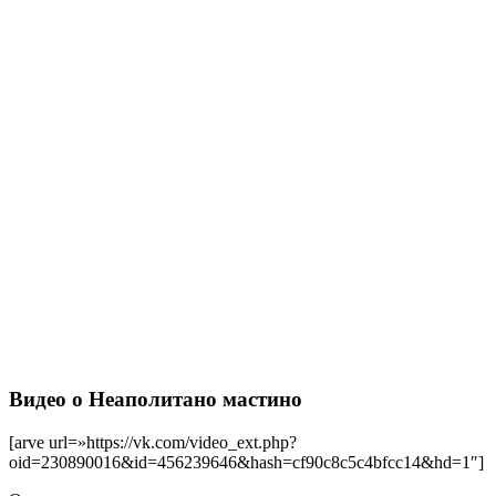
Видео о Неаполитано мастино
[arve url=»https://vk.com/video_ext.php?
oid=230890016&id=456239646&hash=cf90c8c5c4bfcc14&hd=1″]