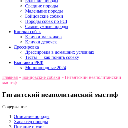
Большие породы
Средние породы
Маленькие породы
Бойцовские собаки
Породы собак по FCI
Самые умные породы
Клички собак
Клички мальчиков
Клички девочек
Дрессировка
Дрессировка в домашних условиях
Тесты — как понять собаку
Выставки РКФ
Монопородные 2024
Главная
»
Бойцовские собаки
»
Гигантский неаполитанский
мастиф
Гигантский неаполитанский мастиф
Содержание
Описание породы
Характер породы
Питание и уход