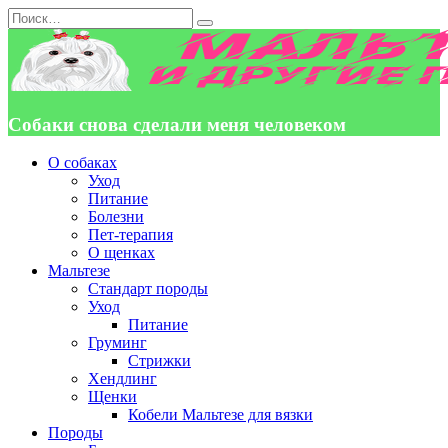
Перейти
Search
к
for:
содержанию
Собаки снова сделали меня человеком
О собаках
Уход
Питание
Болезни
Пет-терапия
О щенках
Мальтезе
Стандарт породы
Уход
Питание
Груминг
Стрижки
Хендлинг
Щенки
Кобели Мальтезе для вязки
Породы