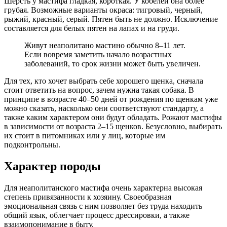
Шерсть у мастифа гладкая, короткая. У кобелей она более
грубая. Возможные варианты окраса: тигровый, черный,
рыжий, красный, серый. Пятен быть не должно. Исключение
составляется для белых пятен на лапах и на груди.
Живут неаполитано мастино обычно 8–11 лет.
Если вовремя заметить начало возрастных
заболеваний, то срок жизни может быть увеличен.
Для тех, кто хочет выбрать себе хорошего щенка, сначала
стоит ответить на вопрос, зачем нужна такая собака. В
принципе в возрасте 40–50 дней от рождения по щенкам уже
можно сказать, насколько они соответствуют стандарту, а
также каким характером они будут обладать. Рожают мастифы
в зависимости от возраста 2–15 щенков. Безусловно, выбирать
их стоит в питомниках или у лиц, которые им
подконтрольны.
Характер породы
Для неаполитанского мастифа очень характерна высокая
степень привязанности к хозяину. Своеобразная
эмоциональная связь с ним позволяет без труда находить
общий язык, облегчает процесс дрессировки, а также
взаимопонимание в быту.