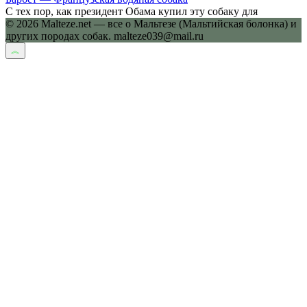
С тех пор, как президент Обама купил эту собаку для
© 2026 Malteze.net — все о Мальтезе (Мальтийская болонка) и
других породах собак. malteze039@mail.ru