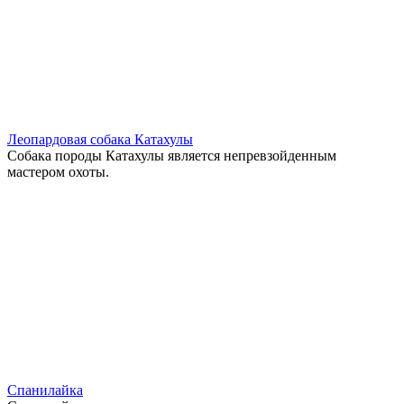
Леопардовая собака Катахулы
Собака породы Катахулы является непревзойденным
мастером охоты.
Спанилайка