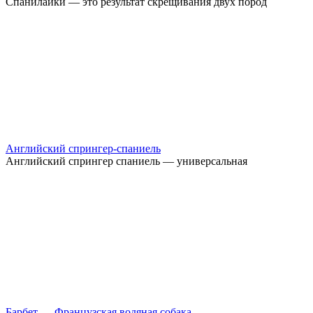
Спанилайки — это результат скрещивания двух пород
Английский спрингер-спаниель
Английский спрингер спаниель — универсальная
Барбет — Французская водяная собака