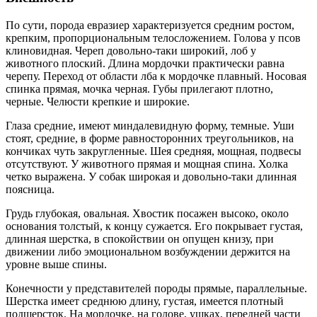
По сути, порода евразиер характеризуется средним ростом,
крепким, пропорциональным телосложением. Голова у псов
клиновидная. Череп довольно-таки широкий, лоб у
животного плоский. Длина мордочки практически равна
черепу. Переход от области лба к мордочке плавный. Носовая
спинка прямая, мочка черная. Губы прилегают плотно,
черные. Челюсти крепкие и широкие.
Глаза средние, имеют миндалевидную форму, темные. Уши
стоят, средние, в форме равносторонних треугольников, на
кончиках чуть закругленные. Шея средняя, мощная, подвесы
отсутствуют. У животного прямая и мощная спина. Холка
четко выражена. У собак широкая и довольно-таки длинная
поясница.
Грудь глубокая, овальная. Хвостик посажен высоко, около
основания толстый, к концу сужается. Его покрывает густая,
длинная шерстка, в спокойствии он опущен книзу, при
движении либо эмоциональном возбуждении держится на
уровне выше спины.
Конечности у представителей породы прямые, параллельные.
Шерстка имеет среднюю длину, густая, имеется плотный
подшерсток. На мордочке, на голове, ушках, передней части