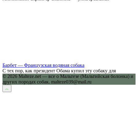
Барбет — Французская водяная собака
С тех пор, как президент Обама купил эту собаку для
© 2026 Malteze.net — все о Мальтезе (Мальтийская болонка) и
других породах собак. malteze039@mail.ru