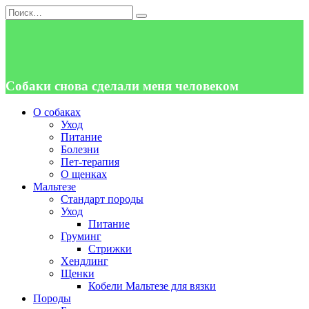
Перейти
Search
к
for:
содержанию
Собаки снова сделали меня человеком
О собаках
Уход
Питание
Болезни
Пет-терапия
О щенках
Мальтезе
Стандарт породы
Уход
Питание
Груминг
Стрижки
Хендлинг
Щенки
Кобели Мальтезе для вязки
Породы