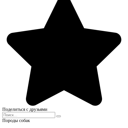
Поделиться с друзьями
Search
for:
Породы собак