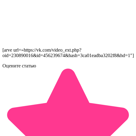
[arve url=»https://vk.com/video_ext.php?
oid=230890016&id=456239674&hash=3ca01eadba3202f8&hd=1″]
Оцените статью