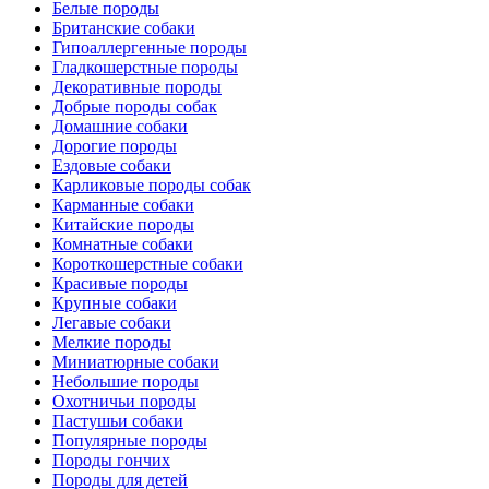
Белые породы
Британские собаки
Гипоаллергенные породы
Гладкошерстные породы
Декоративные породы
Добрые породы собак
Домашние собаки
Дорогие породы
Ездовые собаки
Карликовые породы собак
Карманные собаки
Китайские породы
Комнатные собаки
Короткошерстные собаки
Красивые породы
Крупные собаки
Легавые собаки
Мелкие породы
Миниатюрные собаки
Небольшие породы
Охотничьи породы
Пастушьи собаки
Популярные породы
Породы гончих
Породы для детей