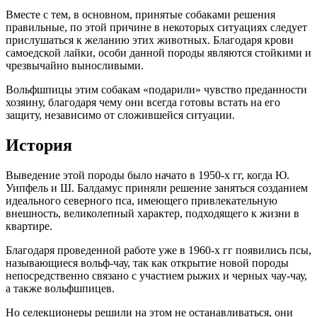
Вместе с тем, в основном, принятые собаками решения
правильные, по этой причине в некоторых ситуациях следует
прислушаться к желанию этих животных. Благодаря крови
самоедской лайки, особи данной породы являются стойкими и
чрезвычайно выносливыми.
Вольфшпицы этим собакам «подарили» чувство преданности
хозяину, благодаря чему они всегда готовы встать на его
защиту, независимо от сложившейся ситуации.
История
Выведение этой породы было начато в 1950-х гг, когда Ю.
Уипфель и Ш. Балдамус приняли решение заняться созданием
идеального северного пса, имеющего привлекательную
внешность, великолепный характер, подходящего к жизни в
квартире.
Благодаря проведенной работе уже в 1960-х гг появились псы,
называющиеся вольф-чау, так как открытие новой породы
непосредственно связано с участием рыжих и черных чау-чау,
а также вольфшпицев.
Но селекционеры решили на этом не останавливаться, они