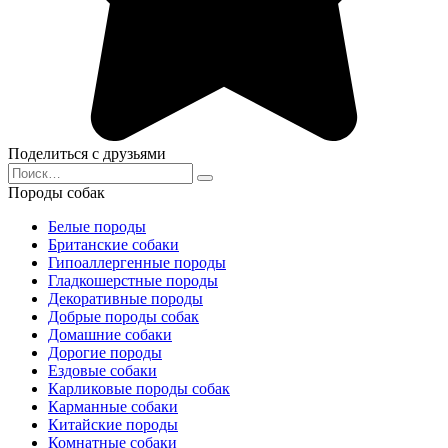
Поделиться с друзьями
Search
for:
Породы собак
Белые породы
Британские собаки
Гипоаллергенные породы
Гладкошерстные породы
Декоративные породы
Добрые породы собак
Домашние собаки
Дорогие породы
Ездовые собаки
Карликовые породы собак
Карманные собаки
Китайские породы
Комнатные собаки