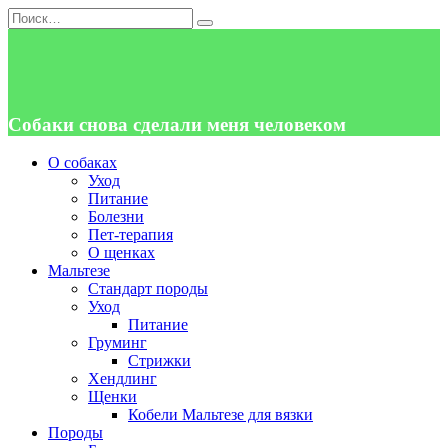
Перейти
Search
к
for:
содержанию
Собаки снова сделали меня человеком
О собаках
Уход
Питание
Болезни
Пет-терапия
О щенках
Мальтезе
Стандарт породы
Уход
Питание
Груминг
Стрижки
Хендлинг
Щенки
Кобели Мальтезе для вязки
Породы