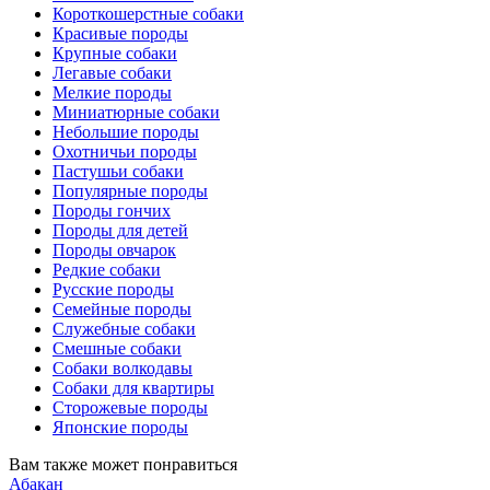
Короткошерстные собаки
Красивые породы
Крупные собаки
Легавые собаки
Мелкие породы
Миниатюрные собаки
Небольшие породы
Охотничьи породы
Пастушьи собаки
Популярные породы
Породы гончих
Породы для детей
Породы овчарок
Редкие собаки
Русские породы
Семейные породы
Служебные собаки
Смешные собаки
Собаки волкодавы
Собаки для квартиры
Сторожевые породы
Японские породы
Вам также может понравиться
Абакан