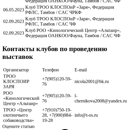
Федерация ОАНКОО/Фауна, Тамбов / CAC ЧФ
Клуб ТРОО КЛОСПОиР «Заря», Федерация
06.05.2023
РФЛС, Тамбов / CAC ЧРКФ
Клуб ТРОО КЛОСПОиР «Заря», Федерация
02.09.2023
РФЛС, Тамбов / CAC ЧФ
Клуб РОО «Кинологический Центр «Альтаир»,
02.09.2023
Федерация ОАНКОО/Фауна, Тамбов / CAC ЧФ
Контакты клубов по проведению
выставок
Организатор
Телефон
Е-mail
ТРОО
+7(905)120-59-
КЛОСПОИР
nicola2001@bk.ru
76
ЗАРЯ
РОО
+7(905)120-59-
l-
«Кинологический
76
chernikova2008@yandex.ru
Центр «Альтаир»
ТРОО «Центр
+7(910)750-19-
охотничьего
28,
+7(900)984-
info@t-os.ru
собаководства»
19-28
Оцените статью