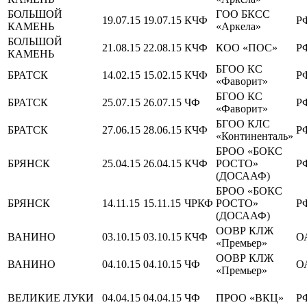
БОЛЬШОЙ
ГОО БКСС
19.07.15
19.07.15
КЧФ
Р
КАМЕНЬ
«Аркела»
БОЛЬШОЙ
21.08.15
22.08.15
КЧФ
КОО «ПОС»
Р
КАМЕНЬ
БГОО КС
БРАТСК
14.02.15
15.02.15
КЧФ
Р
«Фаворит»
БГОО КС
БРАТСК
25.07.15
26.07.15
ЧФ
Р
«Фаворит»
БГОО КЛС
БРАТСК
27.06.15
28.06.15
КЧФ
Р
«Континенталь»
БРОО «БОКС
БРЯНСК
25.04.15
26.04.15
КЧФ
РОСТО»
Р
(ДОСААФ)
БРОО «БОКС
БРЯНСК
14.11.15
15.11.15
ЧРКФ
РОСТО»
Р
(ДОСААФ)
ООВР КЛЖ
ВАНИНО
03.10.15
03.10.15
КЧФ
О
«Премьер»
ООВР КЛЖ
ВАНИНО
04.10.15
04.10.15
ЧФ
О
«Премьер»
ВЕЛИКИЕ ЛУКИ
04.04.15
04.04.15
ЧФ
ПРОО «ВКЦ»
Р