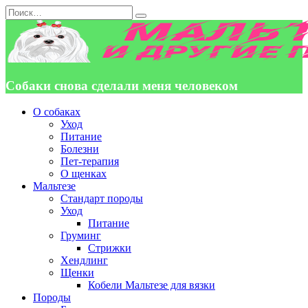
Перейти
Search
к
for:
содержанию
Собаки снова сделали меня человеком
О собаках
Уход
Питание
Болезни
Пет-терапия
О щенках
Мальтезе
Стандарт породы
Уход
Питание
Груминг
Стрижки
Хендлинг
Щенки
Кобели Мальтезе для вязки
Породы