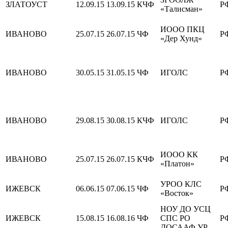
ЗЛАТОУСТ
12.09.15
13.09.15
КЧФ
Р
«Талисман»
ИООО ПКЦ
ИВАНОВО
25.07.15
26.07.15
ЧФ
Р
«Дер Хунд»
ИВАНОВО
30.05.15
31.05.15
ЧФ
ИГОЛС
Р
ИВАНОВО
29.08.15
30.08.15
КЧФ
ИГОЛС
Р
ИООО КК
ИВАНОВО
25.07.15
26.07.15
КЧФ
Р
«Платон»
УРОО КЛС
ИЖЕВСК
06.06.15
07.06.15
ЧФ
Р
«Восток»
НОУ ДО УСЦ
ИЖЕВСК
15.08.15
16.08.16
ЧФ
СПС РО
Р
ДОСААФ УР