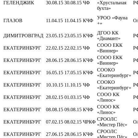
ГЕЛЕНДЖИК
30.08.15
30.08.15
ЧФ
«Хрустальная
Р
бухта»
УРОО «Фауна
ГЛАЗОВ
11.04.15
11.04.15
КЧФ
О
+»
ДГОО КК
ДИМИТРОВГРАД
23.05.15
23.05.15
КЧФ
Р
«Диамант»
СООО ЕКК
ЕКАТЕРИНБУРГ
22.02.15
22.02.15
ЧФ
Р
«Виннер»
СООО ЕКК
ЕКАТЕРИНБУРГ
28.06.15
28.06.15
КЧФ
Р
«Виннер»
СООКО
ЕКАТЕРИНБУРГ
16.05.15
17.05.15
КЧФ
Р
«Екатеринбург»
СООКО
ЕКАТЕРИНБУРГ
10.10.15
11.10.15
ЧФ
Р
«Екатеринбург»
СООО КК
ЕКАТЕРИНБУРГ
28.02.15
01.03.15
ЧФ
Р
«Линос»
СООО КК
ЕКАТЕРИНБУРГ
08.08.15
09.08.15
КЧФ
Р
«Линос»
СРООЛС
ЕКАТЕРИНБУРГ
07.02.15
08.02.15
ЧРКФ
О
«Мистер Пёс»
СРООЛС
ЕКАТЕРИНБУРГ
27.06.15
28.06.15
КЧФ
О
«Мистер Пёс»