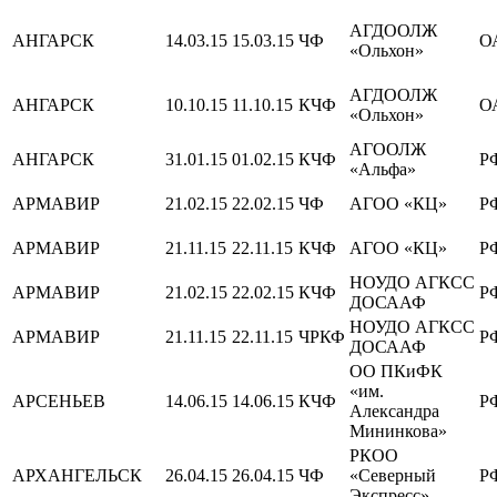
АГДООЛЖ
АНГАРСК
14.03.15
15.03.15
ЧФ
О
«Ольхон»
АГДООЛЖ
АНГАРСК
10.10.15
11.10.15
КЧФ
О
«Ольхон»
АГООЛЖ
АНГАРСК
31.01.15
01.02.15
КЧФ
Р
«Альфа»
АРМАВИР
21.02.15
22.02.15
ЧФ
АГОО «КЦ»
Р
АРМАВИР
21.11.15
22.11.15
КЧФ
АГОО «КЦ»
Р
НОУДО АГКСС
АРМАВИР
21.02.15
22.02.15
КЧФ
Р
ДОСААФ
НОУДО АГКСС
АРМАВИР
21.11.15
22.11.15
ЧРКФ
Р
ДОСААФ
ОО ПКиФК
«им.
АРСЕНЬЕВ
14.06.15
14.06.15
КЧФ
Р
Александра
Мининкова»
РКОО
АРХАНГЕЛЬСК
26.04.15
26.04.15
ЧФ
«Северный
Р
Экспресс»