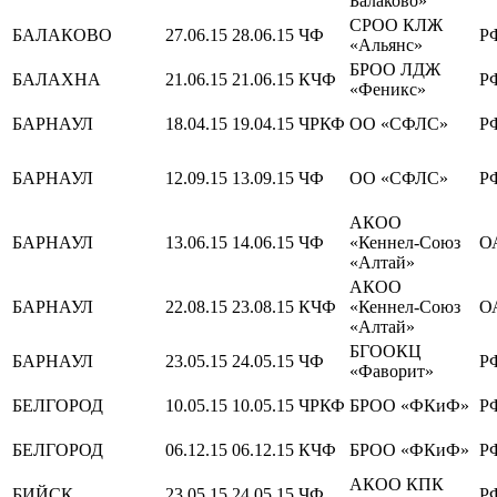
Балаково»
СРОО КЛЖ
БАЛАКОВО
27.06.15
28.06.15
ЧФ
Р
«Альянс»
БРОО ЛДЖ
БАЛАХНА
21.06.15
21.06.15
КЧФ
Р
«Феникс»
БАРНАУЛ
18.04.15
19.04.15
ЧРКФ
ОО «СФЛС»
Р
БАРНАУЛ
12.09.15
13.09.15
ЧФ
ОО «СФЛС»
Р
АКОО
БАРНАУЛ
13.06.15
14.06.15
ЧФ
«Кеннел-Союз
О
«Алтай»
АКОО
БАРНАУЛ
22.08.15
23.08.15
КЧФ
«Кеннел-Союз
О
«Алтай»
БГООКЦ
БАРНАУЛ
23.05.15
24.05.15
ЧФ
Р
«Фаворит»
БЕЛГОРОД
10.05.15
10.05.15
ЧРКФ
БРОО «ФКиФ»
Р
БЕЛГОРОД
06.12.15
06.12.15
КЧФ
БРОО «ФКиФ»
Р
АКОО КПК
БИЙСК
23.05.15
24.05.15
ЧФ
Р