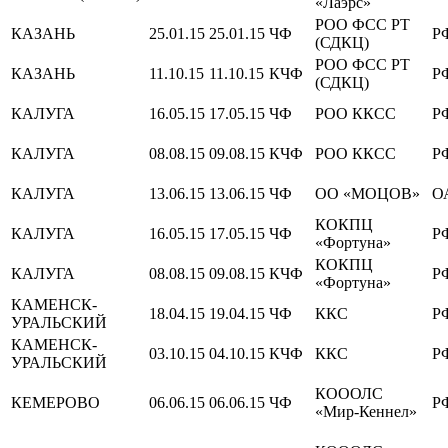
«Лаэрс»
РОО ФСС РТ
КАЗАНЬ
25.01.15
25.01.15
ЧФ
Р
(СДКЦ)
РОО ФСС РТ
КАЗАНЬ
11.10.15
11.10.15
КЧФ
Р
(СДКЦ)
КАЛУГА
16.05.15
17.05.15
ЧФ
РОО ККСС
Р
КАЛУГА
08.08.15
09.08.15
КЧФ
РОО ККСС
Р
КАЛУГА
13.06.15
13.06.15
ЧФ
ОО «МОЦОВ»
О
КОКПЦ
КАЛУГА
16.05.15
17.05.15
ЧФ
Р
«Фортуна»
КОКПЦ
КАЛУГА
08.08.15
09.08.15
КЧФ
Р
«Фортуна»
КАМЕНСК-
18.04.15
19.04.15
ЧФ
ККС
Р
УРАЛЬСКИЙ
КАМЕНСК-
03.10.15
04.10.15
КЧФ
ККС
Р
УРАЛЬСКИЙ
КОООЛС
КЕМЕРОВО
06.06.15
06.06.15
ЧФ
Р
«Мир-Кеннел»