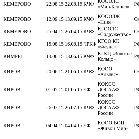
КОООЛС
КЕМЕРОВО
22.08.15
22.08.15
КЧФ
Р
«Мир-Кеннел»
КОООЛЖ
КЕМЕРОВО
12.09.15
13.09.15
КЧФ
О
«Ника»
КГООЛС
КЕМЕРОВО
25.04.15
26.04.15
КЧФ
О
«Содружество»
КГОО КК
КЕМЕРОВО
15.08.15
16.08.15
ЧРКФ
Р
«Фауна»
КГКЦ «Золотое
КИМРЫ
13.06.15
13.06.15
КЧФ
Р
Кольцо»
КООО
КИРОВ
20.06.15
21.06.15
КЧФ
О
«Альянс»
КОКСС
КИРОВ
01.05.15
01.05.15
ЧФ
ДОСААФ
Р
России
КОКСС
КИРОВ
26.07.15
26.07.15
КЧФ
ДОСААФ
Р
России
КООО ВОЦ
КИРОВ
04.04.15
04.04.15
ЧФ
Р
«Живой Мир»