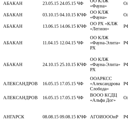
ОО КЛЖ
АБАКАН
23.05.15
24.05.15
ЧФ
О
«Фауна»
ОО КЛЖ
АБАКАН
03.10.15
04.10.15
КЧФ
О
«Фауна»
ОО РХ «КЛЖ
АБАКАН
13.06.15
14.06.15
КЧФ
Р
«Легион»
ОО КЛЖ
АБАКАН
11.04.15
12.04.15
ЧФ
«Фауна-Элита»
Р
РХ
ОО КЛЖ
АБАКАН
24.10.15
25.10.15
КЧФ
«Фауна-Элита»
Р
РХ
ООАРКСС
АЛЕКСАНДРОВ
16.05.15
17.05.15
ЧФ
«Александрова
Р
Слобода»
ВООО КСДЦ
АЛЕКСАНДРОВ
16.05.15
17.05.15
ЧФ
О
«Альфа Дог»
АНГАРСК
08.08.15
09.08.15
КЧФ
АГОИОООиР
Р