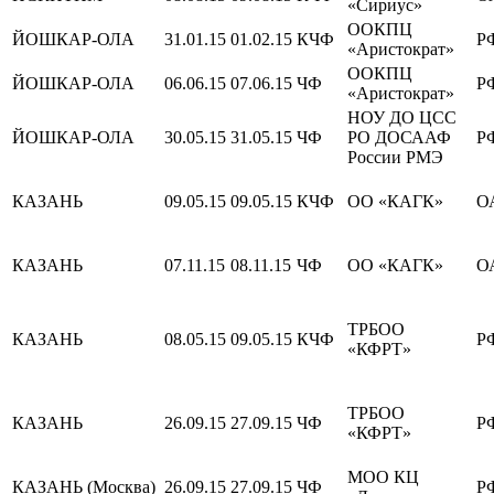
«Сириус»
ООКПЦ
ЙОШКАР-ОЛА
31.01.15
01.02.15
КЧФ
Р
«Аристократ»
ООКПЦ
ЙОШКАР-ОЛА
06.06.15
07.06.15
ЧФ
Р
«Аристократ»
НОУ ДО ЦСС
ЙОШКАР-ОЛА
30.05.15
31.05.15
ЧФ
РО ДОСААФ
Р
России РМЭ
КАЗАНЬ
09.05.15
09.05.15
КЧФ
ОО «КАГК»
О
КАЗАНЬ
07.11.15
08.11.15
ЧФ
ОО «КАГК»
О
ТРБОО
КАЗАНЬ
08.05.15
09.05.15
КЧФ
Р
«КФРТ»
ТРБОО
КАЗАНЬ
26.09.15
27.09.15
ЧФ
Р
«КФРТ»
МОО КЦ
КАЗАНЬ (Москва)
26.09.15
27.09.15
ЧФ
Р