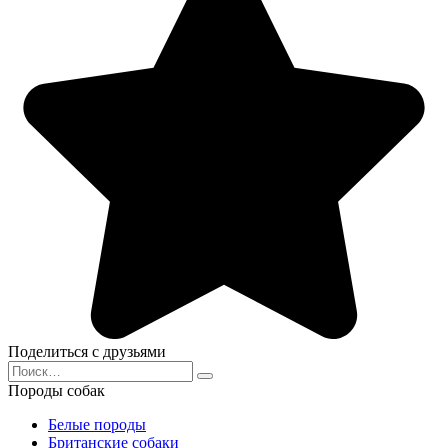
Поделиться с друзьями
Search
for:
Породы собак
Белые породы
Британские собаки