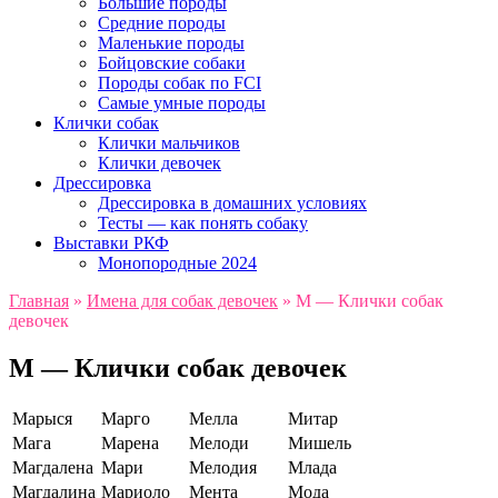
Большие породы
Средние породы
Маленькие породы
Бойцовские собаки
Породы собак по FCI
Самые умные породы
Клички собак
Клички мальчиков
Клички девочек
Дрессировка
Дрессировка в домашних условиях
Тесты — как понять собаку
Выставки РКФ
Монопородные 2024
Главная
»
Имена для собак девочек
»
М — Клички собак
девочек
М — Клички собак девочек
Марыся
Марго
Мелла
Митар
Мага
Марена
Мелоди
Мишель
Магдалена
Мари
Мелодия
Млада
Магдалина
Мариоло
Мента
Мода