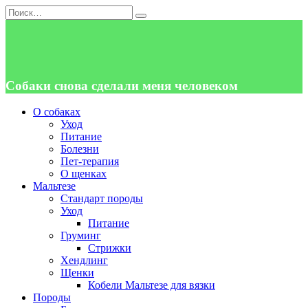
Перейти
Search
к
for:
содержанию
Собаки снова сделали меня человеком
О собаках
Уход
Питание
Болезни
Пет-терапия
О щенках
Мальтезе
Стандарт породы
Уход
Питание
Груминг
Стрижки
Хендлинг
Щенки
Кобели Мальтезе для вязки
Породы