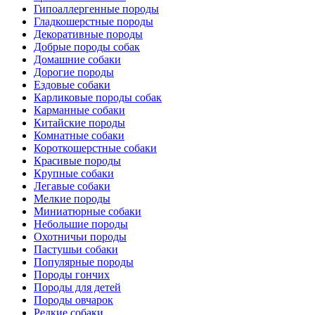
Гипоаллергенные породы
Гладкошерстные породы
Декоративные породы
Добрые породы собак
Домашние собаки
Дорогие породы
Ездовые собаки
Карликовые породы собак
Карманные собаки
Китайские породы
Комнатные собаки
Короткошерстные собаки
Красивые породы
Крупные собаки
Легавые собаки
Мелкие породы
Миниатюрные собаки
Небольшие породы
Охотничьи породы
Пастушьи собаки
Популярные породы
Породы гончих
Породы для детей
Породы овчарок
Редкие собаки