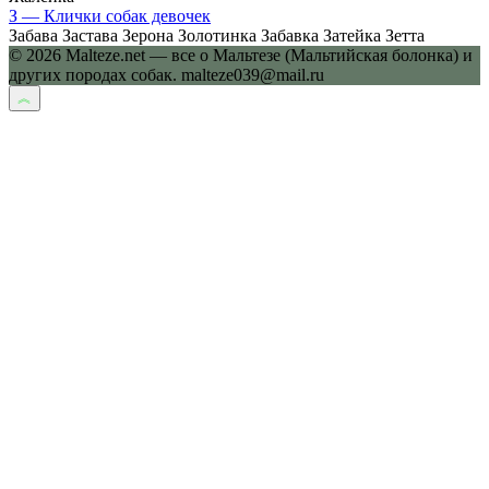
З — Клички собак девочек
Забава Застава Зерона Золотинка Забавка Затейка Зетта
© 2026 Malteze.net — все о Мальтезе (Мальтийская болонка) и
других породах собак. malteze039@mail.ru