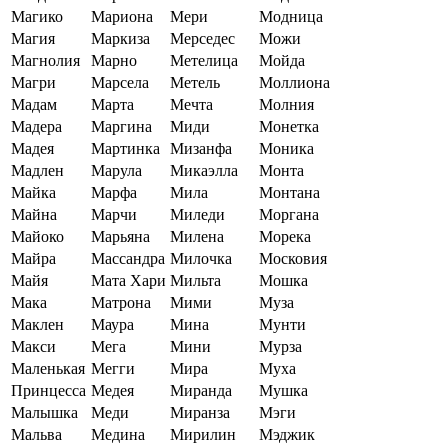
Магико
Мариона
Мери
Модница
Магия
Маркиза
Мерседес
Можи
Магнолия
Марно
Метелица
Мойда
Магри
Марсела
Метель
Моллиона
Мадам
Марта
Мечта
Молния
Мадера
Маргина
Миди
Монетка
Мадея
Мартинка
Мизанфа
Моника
Мадлен
Марула
Микаэлла
Монта
Майка
Марфа
Мила
Монтана
Майна
Марчи
Миледи
Моргана
Майоко
Марьяна
Милена
Морека
Майра
Массандра
Милочка
Московия
Майя
Мата Хари
Мильта
Мошка
Мака
Матрона
Мими
Муза
Маклен
Маура
Мина
Мунти
Макси
Мега
Мини
Мурза
Маленькая
Мегги
Мира
Муха
Принцесса
Медея
Миранда
Мушка
Малышка
Меди
Миранза
Мэги
Мальва
Медина
Мирилин
Мэджик