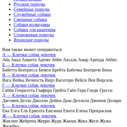
Русские породы
Семейные породы
Служебные собаки
Смешные собаки
Собаки волкодавы
Собаки для квартиры
Сторожевые породы
Японские породы
Вам также может понравиться
А — Клички собак девочек
Аба Акка Аманта Аремо Абби Аксаль Амар Аренда Аббис
Б — Клички собак девочек
Бабетта Беатрисса Бимси Брейта Бабочка Беатриче Бина
В — Клички собак девочек
Вага Вейка Вечность Вирз Вагатори Вейси Вея Вирсаль
Г — Клички собак девочек
Габби Генриэтта Глафира Грейта Габо Гера Гледи Гресси
Д — Клички собак девочек
Дагомея Делла Джолли Дойна Даза Деллила Джония Долари
Е — Клички собак девочек
Ева Елга Ель Ервелта Евелина Евита Елена Прекрасная
Ж — Клички собак девочек
Жаклин Жейрена Жерри Жуди Жакша Жека Жеси Жужа
Жалейка