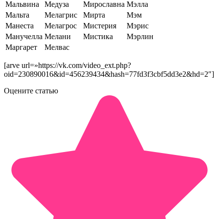
Мальвина
Медуза
Мирославна
Мэлла
Мальта
Мелагрис
Мирта
Мэм
Манеста
Мелагрос
Мистерия
Мэрис
Манучелла
Мелани
Мистика
Мэрлин
Маргарет
Мелвас
[arve url=»https://vk.com/video_ext.php?
oid=230890016&id=456239434&hash=77fd3f3cbf5dd3e2&hd=2″]
Оцените статью