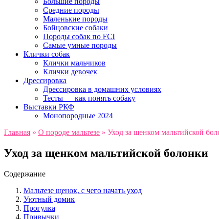
Большие породы
Средние породы
Маленькие породы
Бойцовские собаки
Породы собак по FCI
Самые умные породы
Клички собак
Клички мальчиков
Клички девочек
Дрессировка
Дрессировка в домашних условиях
Тесты — как понять собаку
Выставки РКФ
Монопородные 2024
Главная
»
О породе мальтезе
»
Уход за щенком мальтийской бо
Уход за щенком мальтийской болонки
Содержание
Мальтезе щенок, с чего начать уход
Уютный домик
Прогулка
Привычки