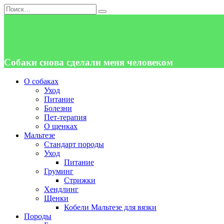
Перейти
Search
к
for:
содержанию
Собаки снова сделали меня человеком
О собаках
Уход
Питание
Болезни
Пет-терапия
О щенках
Мальтезе
Стандарт породы
Уход
Питание
Груминг
Стрижки
Хендлинг
Щенки
Кобели Мальтезе для вязки
Породы