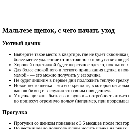
Мальтезе щенок, с чего начать уход
Уютный домик
Выберите такое место в квартире, где не будет сквозняка
более-менее удаленное от постоянного присутствия люде
Хорошей подстилкой будет шерстяное одеяло, покрытое х
Для более спокойного и легкого привыкания щенка к нов
мамой» — его можно получить у заводчика.
Не будет лишним в первые дни подложить теплую грелку
Новое место щенка – это его крепость, в которой он долж
ваш любимец и заслужил это своим поведением.
У щенка должны быть его игрушки – потребность что-то 
но принесут огромную пользу (например, при прорезыван
Прогулка
Прогулки со щенком показаны с 3,5 месяцев после повто
По лестницам до полугода лучше носить щенка на руках,