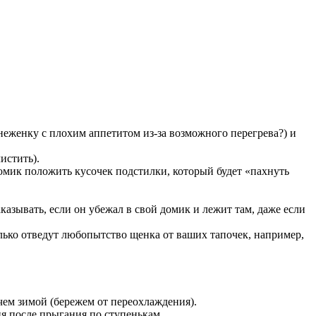
ь неженку с плохим аппетитом из-за возможного перегрева?) и
истить).
домик положить кусочек подстилки, который будет «пахнуть
казывать, если он убежал в свой домик и лежит там, даже если
лько отведут любопытство щенка от ваших тапочек, например,
чем зимой (бережем от переохлаждения).
я после прыгания по ступенькам.