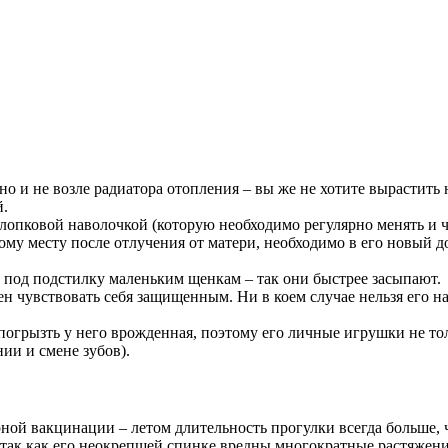
 (но и не возле радиатора отопления – вы же не хотите вырастит
й.
лопковой наволочкой (которую необходимо регулярно менять и ч
ому месту после отлучения от матери, необходимо в его новый 
 под подстилку маленьким щенкам – так они быстрее засыпают.
ен чувствовать себя защищенным. Ни в коем случае нельзя его на
погрызть у него врожденная, поэтому его личные игрушки не то
ии и смене зубов).
рной вакцинации – летом длительность прогулки всегда больше, 
 так как его неокрепшей спинке вредны многократные растяжени