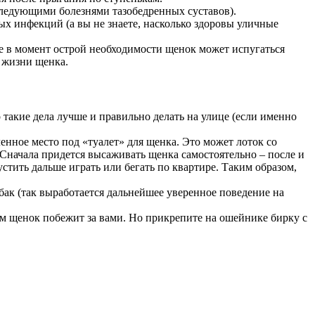
оследующими болезнями тазобедренных суставов).
х инфекций (а вы не знаете, насколько здоровы уличные
чае в момент острой необходимости щенок может испугаться
я жизни щенка.
о такие дела лучше и правильно делать на улице (если именно
енное место под «туалет» для щенка. Это может лоток со
Сначала придется высаживать щенка самостоятельно – после и
устить дальше играть или бегать по квартире. Таким образом,
бак (так выработается дальнейшее уверенное поведение на
сам щенок побежит за вами. Но прикрепите на ошейнике бирку с