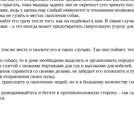
ко прыгать, пока мышцы задних лап не окрепнут (это чревато п
ами, ведь у щенка еще слабый иммунитет в отношении возможны
а не гулять в местах скопления собак.
вайте его сразу после того, как он подбежал к вам. В таком слу
зыв – а это иногда может предотвратить смертельную угрозу дл
ом же месте и хвалите его в таких случаях. Так они поймет, чт
 собаку, то в доме необходимо выделить и организовать определ
азетой с низкими бортиками для сук и высокими для кобелей. 
енок справится со своими делами, не забудьте его похвалить и п
ля отправления своих нужд.
 транспорту и скоплению людей, но и к большому количеству со
ет, разворачивайтесь и бегите в противоположную сторону – так 
ся.