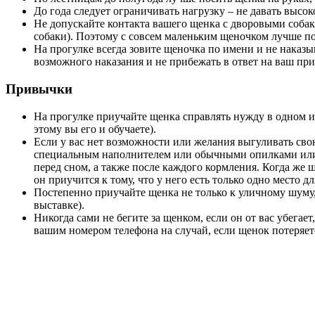
До года следует ограничивать нагрузку – не давать высо
Не допускайте контакта вашего щенка с дворовыми собак
собаки). Поэтому с совсем маленьким щеночком лучше пок
На прогулке всегда зовите щеночка по имени и не наказы
возможного наказания и не прибежать в ответ на ваш при
Привычки
На прогулке приучайте щенка справлять нужду в одном и т
этому вы его и обучаете).
Если у вас нет возможности или желания выгуливать свою
специальным наполнителем или обычными опилками или г
перед сном, а также после каждого кормления. Когда же щ
он приучится к тому, что у него есть только одно место д
Постепенно приучайте щенка не только к уличному шуму,
выставке).
Никогда сами не бегите за щенком, если он от вас убега
вашим номером телефона на случай, если щенок потеряет