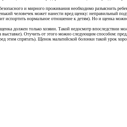
го безопасного и мирного проживания необходимо разъяснить реб
ленький человечек может нанести вред щенку: неправильный подъ
ит испортить нормальное отношение к детям). Но и щенка можно
 щенка должен только хозяин. Такой недосмотр впоследствии мо
 на выставке). Отучить от этого можно следующим способом: пре
ред этим спрятать). Щенок мальтийской болонки такой урок хоро