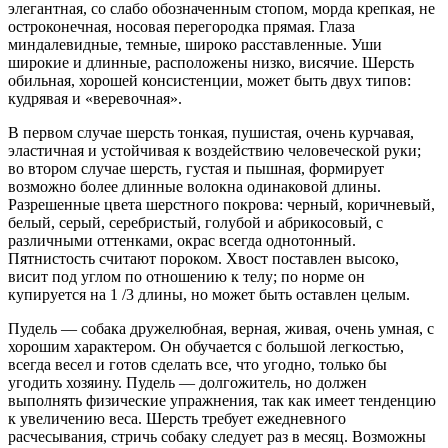
элегантная, со слабо обозначенным стопом, морда крепкая, не
остроконечная, носовая перегородка прямая. Глаза
миндалевидные, темные, широко расставленные. Уши
широкие и длинные, расположены низко, висячие. Шерсть
обильная, хорошей консистенции, может быть двух типов:
кудрявая и «веревочная».
В первом случае шерсть тонкая, пушистая, очень курчавая,
эластичная и устойчивая к воздействию человеческой руки;
во втором случае шерсть, густая и пышная, формирует
возможно более длинные волокна одинаковой длины.
Разрешенные цвета шерстного покрова: черный, коричневый,
белый, серый, серебристый, голубой и абрикосовый, с
различными оттенками, окрас всегда однотонный.
Пятнистость считают пороком. Хвост поставлен высоко,
висит под углом по отношению к телу; по норме он
купируется на 1 /3 длины, но может быть оставлен целым.
Пудель — собака дружелюбная, верная, живая, очень умная, с
хорошим характером. Он обучается с большой легкостью,
всегда весел и готов сделать все, что угодно, только бы
угодить хозяину. Пудель — долгожитель, но должен
выполнять физические упражнения, так как имеет тенденцию
к увеличению веса. Шерсть требует ежедневного
расчесывания, стричь собаку следует раз в месяц. Возможны