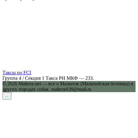
Таксы по FCI
Группа 4 / Секция 1 Такса РН МКФ — 233.
© 2026 Malteze.net — все о Мальтезе (Мальтийская болонка) и
других породах собак. malteze039@mail.ru