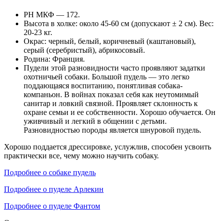
РН МКФ — 172.
Высота в холке: около 45-60 см (допускают ± 2 см). Вес:
20-23 кг.
Окрас: черный, белый, коричневый (каштановый),
серый (серебристый), абрикосовый.
Родина: Франция.
Пудели этой разновидности часто проявляют задатки
охотничьей собаки. Большой пудель — это легко
поддающаяся воспитанию, понятливая собака-
компаньон. В войнах показал себя как неутомимый
санитар и ловкий связной. Проявляет склонность к
охране семьи и ее собственности. Хорошо обучается. Он
уживчивый и легкий в общении с детьми.
Разновидностью породы является шнуровой пудель.
Хорошо поддается дрессировке, услужлив, способен усвоить
практически все, чему можно научить собаку.
Подробнее о собаке пудель
Подробнее о пуделе Арлекин
Подробнее о пуделе Фантом