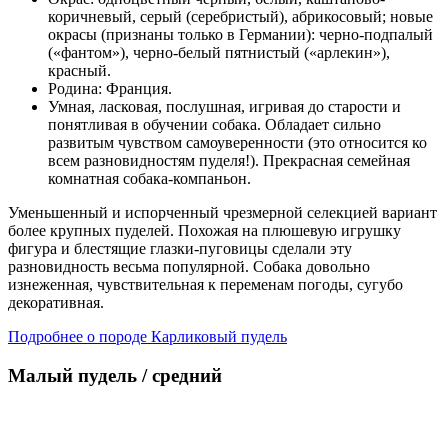
коричневый, серый (серебристый), абрикосовый; новые
окрасы (признаны только в Германии): черно-подпалый
(«фантом»), черно-белый пятнистый («арлекин»),
красный.
Родина: Франция.
Умная, ласковая, послушная, игривая до старости и
понятливая в обучении собака. Обладает сильно
развитым чувством самоуверенности (это относится ко
всем разновидностям пуделя!). Прекрасная семейная
комнатная собака-компаньон.
Уменьшенный и испорченный чрезмерной селекцией вариант
более крупных пуделей. Похожая на плюшевую игрушку
фигура и блестящие глазки-пуговицы сделали эту
разновидность весьма популярной. Собака довольно
изнеженная, чувствительная к переменам погоды, сугубо
декоративная.
Подробнее о породе Карликовый пудель
Малый пудель / средний