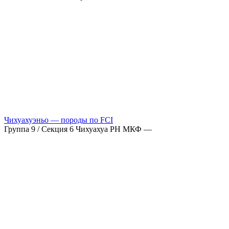
Чихуахуэньо — породы по FCI
Группа 9 / Секция 6 Чихуахуа РН МКФ —