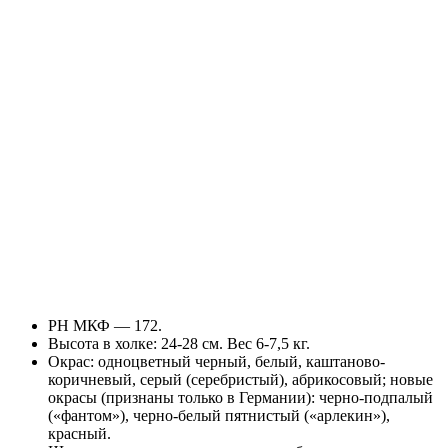
РН МКФ — 172.
Высота в холке: 24-28 см. Вес 6-7,5 кг.
Окрас: одноцветный черный, белый, каштаново-
коричневый, серый (серебристый), абрикосовый; новые
окрасы (признаны только в Германии): черно-подпалый
(«фантом»), черно-белый пятнистый («арлекин»),
красный.