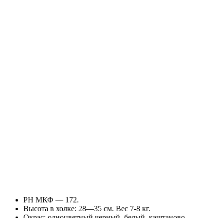
РН МКФ — 172.
Высота в холке: 28—35 см. Вес 7-8 кг.
Окрас: одноцветный черный, белый, каштаново-