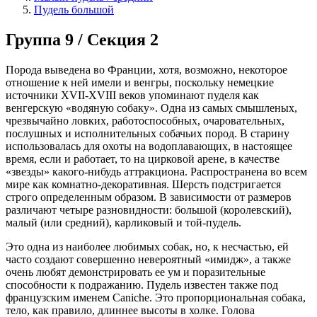
Пудель большой
Группа 9 / Секция 2
Порода выведена во Франции, хотя, возможно, некоторое
отношение к ней имели и венгры, поскольку немецкие
источники XVII-XVIII веков упоминают пуделя как
венгерскую «водяную собаку». Одна из самых смышленых,
чрезвычайно ловких, работоспособных, очаровательных,
послушных и исполнительных собачьих пород. В старину
использовалась для охоты на водоплавающих, в настоящее
время, если и работает, то на цирковой арене, в качестве
«звезды» какого-нибудь аттракциона. Распространена во всем
мире как комнатно-декоративная. Шерсть подстригается
строго определенным образом. В зависимости от размеров
различают четыре разновидности: большой (королевский),
малый (или средний), карликовый и той-пудель.
Это одна из наиболее любимых собак, но, к несчастью, ей
часто создают совершенно невероятный «имидж», а также
очень любят демонстрировать ее ум и поразительные
способности к подражанию. Пудель известен также под
французским именем Caniche. Это пропорциональная собака,
тело, как правило, длиннее высоты в холке. Голова