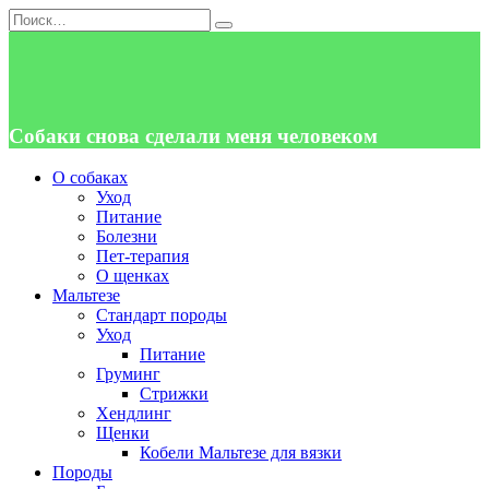
Перейти
Search
к
for:
содержанию
Собаки снова сделали меня человеком
О собаках
Уход
Питание
Болезни
Пет-терапия
О щенках
Мальтезе
Стандарт породы
Уход
Питание
Груминг
Стрижки
Хендлинг
Щенки
Кобели Мальтезе для вязки
Породы