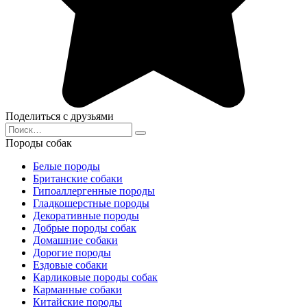
Поделиться с друзьями
Search
for:
Породы собак
Белые породы
Британские собаки
Гипоаллергенные породы
Гладкошерстные породы
Декоративные породы
Добрые породы собак
Домашние собаки
Дорогие породы
Ездовые собаки
Карликовые породы собак
Карманные собаки
Китайские породы