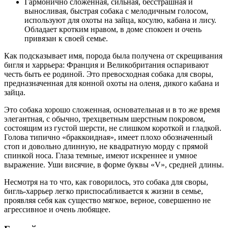
Гармонично сложенная, сильная, бесстрашная и
выносливая, быстрая собака с мелодичным голосом,
используют для охоты на зайца, косулю, кабана и лису.
Обладает кротким нравом, в доме спокоен и очень
привязан к своей семье.
Как подсказывает имя, порода была получена от скрещивания
бигля и харрьера: Франция и Великобритания оспаривают
честь быть ее родиной. Это превосходная собака для своры,
предназначенная для конной охоты на оленя, дикого кабана и
зайца.
Это собака хорошо сложенная, основательная и в то же время
элегантная, с обычно, трехцветным шерстным покровом,
состоящим из густой шерсти, не слишком короткой и гладкой.
Голова типично «браккоидная», имеет плохо обозначенный
стоп и довольно длинную, не квадратную морду с прямой
спинкой носа. Глаза темные, имеют искреннее и умное
выражение. Уши висячие, в форме буквы «V», средней длины.
Несмотря на то что, как говорилось, это собака для своры,
бигль-харрьер легко приспосабливается к жизни в семье,
проявляя себя как существо мягкое, верное, совершенно не
агрессивное и очень любящее.