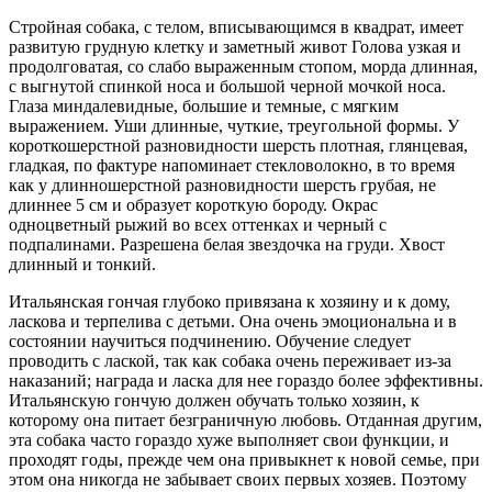
Стройная собака, с телом, вписывающимся в квадрат, имеет
развитую грудную клетку и заметный живот Голова узкая и
продолговатая, со слабо выраженным стопом, морда длинная,
с выгнутой спинкой носа и большой черной мочкой носа.
Глаза миндалевидные, большие и темные, с мягким
выражением. Уши длинные, чуткие, треугольной формы. У
короткошерстной разновидности шерсть плотная, глянцевая,
гладкая, по фактуре напоминает стекловолокно, в то время
как у длинношерстной разновидности шерсть грубая, не
длиннее 5 см и образует короткую бороду. Окрас
одноцветный рыжий во всех оттенках и черный с
подпалинами. Разрешена белая звездочка на груди. Хвост
длинный и тонкий.
Итальянская гончая глубоко привязана к хозяину и к дому,
ласкова и терпелива с детьми. Она очень эмоциональна и в
состоянии научиться подчинению. Обучение следует
проводить с лаской, так как собака очень переживает из-за
наказаний; награда и ласка для нее гораздо более эффективны.
Итальянскую гончую должен обучать только хозяин, к
которому она питает безграничную любовь. Отданная другим,
эта собака часто гораздо хуже выполняет свои функции, и
проходят годы, прежде чем она привыкнет к новой семье, при
этом она никогда не забывает своих первых хозяев. Поэтому