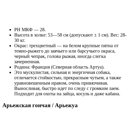
РН МКФ — 28.
Высота в холке: 53—58 см (допускают ± 1 см). Вес: 28-
30 кг.
Окрас: трехцветный — на белом крупные пятна от
темно-рыжего до заячьего или барсучьего окраса,
черный чепрак, голова рыжая, иногда слегка
зачерненная.
Родина: Франция (Северная область Артуа).
Это мускулистая, сильная и энергичная собака,
отличается стойкостью, прекрасным чутьем, а также
уравновешенным нравом, очень привязчивая.
Выносливая, быстро идет по следу с громким лаем.
Подходит для охоты на зайца, косуль и даже кабана.
Арьежская гончая / Арьежуа