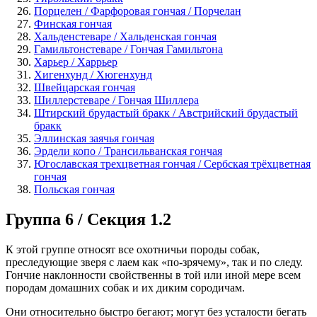
Порцелен / Фарфоровая гончая / Порчелан
Финская гончая
Хальденстеваре / Хальденская гончая
Гамильтонстеваре / Гончая Гамильтона
Харьер / Харрьер
Хигенхунд / Хюгенхунд
Швейцарская гончая
Шиллерстеваре / Гончая Шиллера
Штирский брудастый бракк / Австрийский брудастый
бракк
Эллинская заячья гончая
Эрдели копо / Трансильванская гончая
Югославская трехцветная гончая / Сербская трёхцветная
гончая
Польская гончая
Группа 6 / Секция 1.2
К этой группе относят все охотничьи породы собак,
преследующие зверя с лаем как «по-зрячему», так и по следу.
Гончие наклонности свойственны в той или иной мере всем
породам домашних собак и их диким сородичам.
Они относительно быстро бегают; могут без усталости бегать