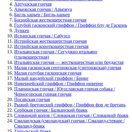
Артуазская гончая
Арьежская гончая / Арьежуа
Бигль харьер / Бигль-харьер
Боснийская жесткошерстная гончая
Голубой гасконский гриффон / Гриффон блу де Гасконь
Дункер
Испанская гончая / Сабуэсо
Истрийская жесткошерстная гончая
Истрийская короткошерстная гончая
Итальянская гончая / Сегуджио итальяно
(гладкошерстная)
Итальянская гончая — жесткошерстная или брудастая
Малая гасконская сентонжская (сэнтонжская) гончая
Малая голубая гасконская гончая
Малый вандейский гриффон / Брике
Нивернейский гриффон / Гриффон ниверне
Планинская гончая / Югославская горная собака /
Черногорская горная гончая
Посавская гончая
Рыжий бретонский гриффон / Гриффон фов де бретань
Сербская гончая / Балканский бракк
Словацкий копов / Словацкая гончая / Словацкий бракк
Смаландская (смоландская) гончая / Смаланд-стеваре /
Смаланд-бракк
Тирольский бракк