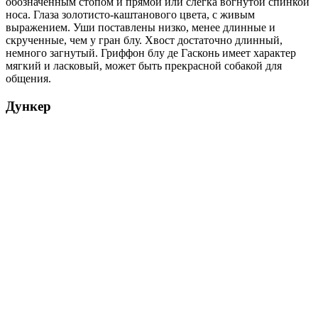
обозначенным стопом и прямой или слегка вогнутой спинкой
носа. Глаза золотисто-каштанового цвета, с живым
выражением. Уши поставлены низко, менее длинные и
скрученные, чем у гран блу. Хвост достаточно длинный,
немного загнутый. Гриффон блу де Гасконь имеет характер
мягкий и ласковый, может быть прекрасной собакой для
общения.
Дункер