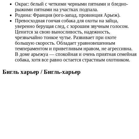
Окрас: белый с четкими черными пятнами и бледно-
рыжими пятнами на участках подпала.
Родина: Франция (юго-запад, провинция Арьеж).
Превосходная гончая собака для охоты на зайца,
уверенно берущая след, с хорошим звучным голосом.
Ценится за свою выносливость, надежность,
чрезвычайно тонкое чутье. Развивает при охоте
большую скорость. Обладает уравновешенным
темпераментом и приветливым нравом, не агрессивна.
В доме арьежуа — спокойная и очень приятная семейная
собака, хотя все равно остается страстным охотником.
Бигль харьер / Бигль-харьер