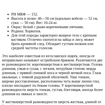
РН МКФ — 152.
Высота в холке: 46—56 см (идеально кобели — 52 см,
суки — 50 см). Вес: 16-24 кг.
Окрас: белый с рыже-коричневыми пятнами.
Родина: Хорватия.
Для этой породы характерно мощное тело с крепким
костяком. Отлично охотится на зайца и лису, может
брать кровяной след. Обладает густым низким или
средней частоты голосом.
Это наиболее известная из югославских ищеек, иногда ее
неправильно называют истрийским бракком. Различаются две
ее разновидности: короткошерстная и жесткошерстная. Голова
длинная, узкая и сухая, с легким, негрубым стопом; морда
длинная, с прямой спинкой носа и черной мочкой носа. Глаза
овальные, с темной радужной оболочкой. Уши тонкие,
широко расставленные, расположены чуть выше линии глаз,
плоско ниспадают по бокам головы. У короткошерстной
разновидности шерсть тонкая, густая, блестящая, иногда более
длинная на ляжках и хвосте.
У жесткошерстной разновидности шерсть жесткая, длиной от