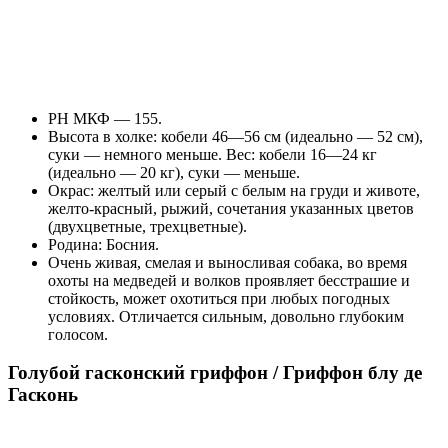
РН МКФ — 155.
Высота в холке: кобели 46—56 см (идеально — 52 см),
суки — немного меньше. Вес: кобели 16—24 кг
(идеально — 20 кг), суки — меньше.
Окрас: желтый или серый с белым на груди и животе,
желто-красный, рыжий, сочетания указанных цветов
(двухцветные, трехцветные).
Родина: Босния.
Очень живая, смелая и выносливая собака, во время
охоты на медведей и волков проявляет бесстрашие и
стойкость, может охотиться при любых погодных
условиях. Отличается сильным, довольно глубоким
голосом.
Голубой гасконский гриффон / Гриффон блу де
Гасконь