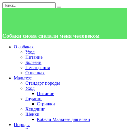
Перейти
Search
к
for:
содержанию
Собаки снова сделали меня человеком
О собаках
Уход
Питание
Болезни
Пет-терапия
О щенках
Мальтезе
Стандарт породы
Уход
Питание
Груминг
Стрижки
Хендлинг
Щенки
Кобели Мальтезе для вязки
Породы