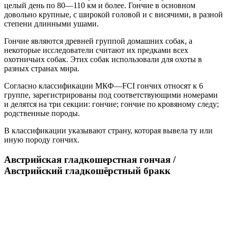
целый день по 80—110 км и более. Гончие в основном
довольно крупные, с широкой головой и с висячими, в разной
степени длинными ушами.
Гончие являются древней группой домашних собак, а
некоторые исследователи считают их предками всех
охотничьих собак. Этих собак использовали для охоты в
разных странах мира.
Согласно классификации МКФ—FCI гончих относят к 6
группе, зарегистрированы под соответствующими номерами
и делятся на три секции: гончие; гончие по кровяному следу;
родственные породы.
В классификации указывают страну, которая вывела ту или
иную породу гончих.
Австрийская гладкошерстная гончая /
Австрийский гладкошёрстный бракк