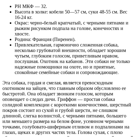
РН МКФ — 32.
Высота в холке: кобели 50—57 см, суки 48-55 см. Вес
16-24 кг.
Окрас: черно-белый крапчатый, с черными пятнами и
рыжим рисунком подпала на голове, конечностях и
хвосте.
Родина: Франция (Пиренеи).
Привлекательная, гармонично сложенная собака,
несколько грубоватой внешности, обладает хорошим
чутьем, глубоким голосом, приветливым нравом,
послушная. Охотник на кабанов. Эти собаки не только
надежные помощники на охоте, но и приятные,
спокойные семейные собаки и сопровождающие.
Эта собака, гордая и смелая, является превосходным
охотником на зайцев, что главным образом обусловлено ее
быстротой. Она обладает звонким голосом, которым
оповещает о следах дичи. Гриффон — простая собака
солидной комплекции с короткими конечностями, шерстный
покров состоит из сухой и грубой шерсти, не слишком
длинной, слегка волнистой, с черными пятнами, большего
или меньшего размера на белом фоне, усеянном черными
точками, голубовато-шиферным отливом и подпалинами на
глазах, щеках и других частях тела. Голова сухая, с плохо