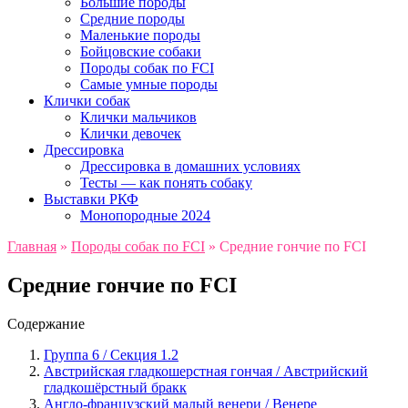
Большие породы
Средние породы
Маленькие породы
Бойцовские собаки
Породы собак по FCI
Самые умные породы
Клички собак
Клички мальчиков
Клички девочек
Дрессировка
Дрессировка в домашних условиях
Тесты — как понять собаку
Выставки РКФ
Монопородные 2024
Главная
»
Породы собак по FCI
»
Средние гончие по FCI
Средние гончие по FCI
Содержание
Группа 6 / Секция 1.2
Австрийская гладкошерстная гончая / Австрийский
гладкошёрстный бракк
Англо-французский малый венери / Венере