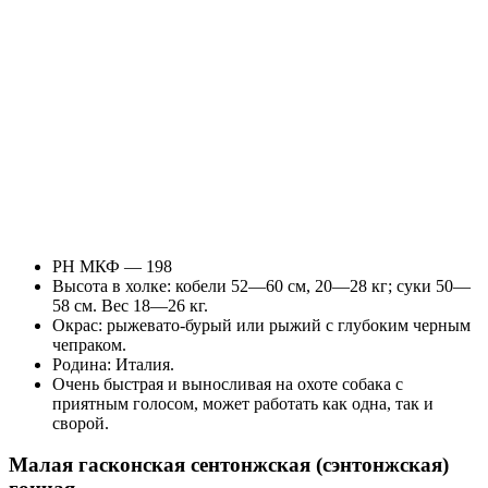
РН МКФ — 198
Высота в холке: кобели 52—60 см, 20—28 кг; суки 50—
58 см. Вес 18—26 кг.
Окрас: рыжевато-бурый или рыжий с глубоким черным
чепраком.
Родина: Италия.
Очень быстрая и выносливая на охоте собака с
приятным голосом, может работать как одна, так и
сворой.
Малая гасконская сентонжская (сэнтонжская)