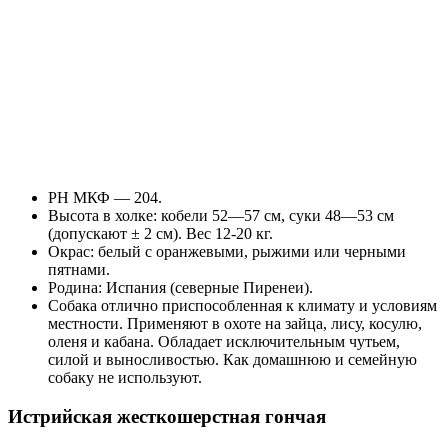
РН МКФ — 204.
Высота в холке: кобели 52—57 см, суки 48—53 см
(допускают ± 2 см). Вес 12-20 кг.
Окрас: белый с оранжевыми, рыжими или черными
пятнами.
Родина: Испания (северные Пиренеи).
Собака отлично приспособленная к климату и условиям
местности. Применяют в охоте на зайца, лису, косулю,
оленя и кабана. Обладает исключительным чутьем,
силой и выносливостью. Как домашнюю и семейную
собаку не используют.
Истрийская жесткошерстная гончая