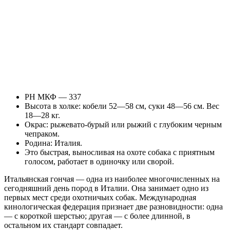
РН МКФ — 337
Высота в холке: кобели 52—58 см, суки 48—56 см. Вес
18—28 кг.
Окрас: рыжевато-бурый или рыжий с глубоким черным
чепраком.
Родина: Италия.
Это быстрая, выносливая на охоте собака с приятным
голосом, работает в одиночку или сворой.
Итальянская гончая — одна из наиболее многочисленных на
сегодняшний день пород в Италии. Она занимает одно из
первых мест среди охотничьих собак. Международная
кинологическая федерация признает две разновидности: одна
— с короткой шерстью; другая — с более длинной, в
остальном их стандарт совпадает.