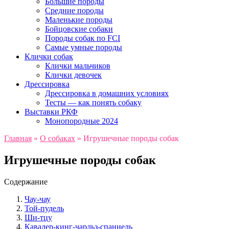
Большие породы
Средние породы
Маленькие породы
Бойцовские собаки
Породы собак по FCI
Самые умные породы
Клички собак
Клички мальчиков
Клички девочек
Дрессировка
Дрессировка в домашних условиях
Тесты — как понять собаку
Выставки РКФ
Монопородные 2024
Главная
»
О собаках
»
Игрушечные породы собак
Игрушечные породы собак
Содержание
Чау-чау
Той-пудель
Ши-тцу
Кавалер-кинг-чарльз-спаниель