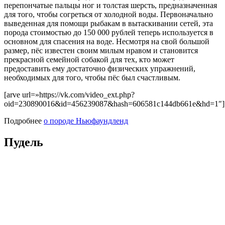
перепончатые пальцы ног и толстая шерсть, предназначенная
для того, чтобы согреться от холодной воды. Первоначально
выведенная для помощи рыбакам в вытаскивании сетей, эта
порода стоимостью до 150 000 рублей теперь используется в
основном для спасения на воде. Несмотря на свой большой
размер, пёс известен своим милым нравом и становится
прекрасной семейной собакой для тех, кто может
предоставить ему достаточно физических упражнений,
необходимых для того, чтобы пёс был счастливым.
[arve url=»https://vk.com/video_ext.php?
oid=230890016&id=456239087&hash=606581c144db661e&hd=1″]
Подробнее
о породе Ньюфаундленд
Пудель