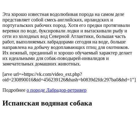
Эта хорошо известная водолюбивая порода на самом деле
представляет собой смесь английских, ирландских и
португальских рабочих пород. Хотя его предки протягивали
веревки по воде, буксировали лодки и вытаскивали рыбу и
сети из холодных вод Северной Атлантики, большая часть
работ, выполняемых лабрадорами сегодня на воде, больше
направлена на добычу водоплавающих птиц для охотников.
Их нежный, преданный и хорошо обучаемый характер делает
их идеальными для собак-поводырей-инвалидов и
замечательных домашних животных.
[arve url=»https://vk.com/video_ext.php?
oid=230890016&id=456239126&hash=b0839d2fdc297ba0&hd=1″]
Подробнее
о породе Лабрадор-ретривер
Испанская водяная собака