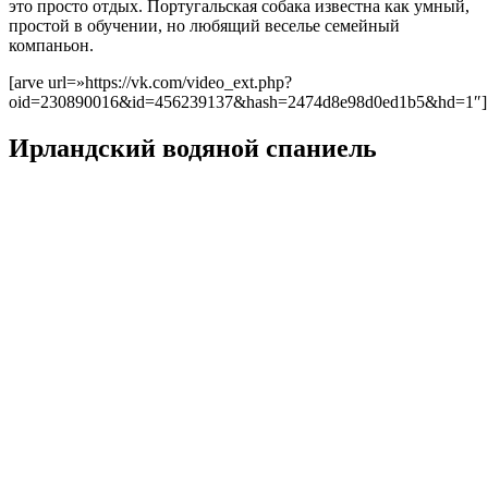
это просто отдых. Португальская собака известна как умный,
простой в обучении, но любящий веселье семейный
компаньон.
[arve url=»https://vk.com/video_ext.php?
oid=230890016&id=456239137&hash=2474d8e98d0ed1b5&hd=1″]
Ирландский водяной спаниель