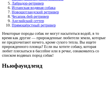
Лабрадор-ретривер
Испанская водяная собака
Новошотландский ретривер
Чесапик-бей-ретривер
Английский сеттер
Прямошёрстный ретривер
Некоторые породы собак не могут насытиться водой, в то
время как другие — прирожденные любители земли, которые
не предпочитают ничего, кроме сухого тепла. Вы ищете
прирожденного пловца? Если вы хотите собаку, которая
любит плескаться в бассейне или в речке, ознакомьтесь со
списком водяных пород собак!
Ньюфаундленд