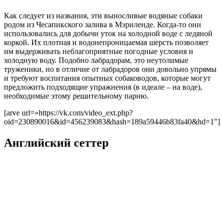
Как следует из названия, эти выносливые водяные собаки
родом из Чесапикского залива в Мэриленде. Когда-то они
использовались для добычи уток на холодной воде с ледяной
коркой. Их плотная и водонепроницаемая шерсть позволяет
им выдерживать неблагоприятные погодные условия и
холодную воду. Подобно лабрадорам, это неутолимые
труженики, но в отличие от лабрадоров они довольно упрямы
и требуют воспитания опытных собаководов, которые могут
предложить подходящие упражнения (в идеале – на воде),
необходимые этому решительному парню.
[arve url=»https://vk.com/video_ext.php?
oid=230890016&id=456239083&hash=189a59446b83fa40&hd=1″]
Английский сеттер