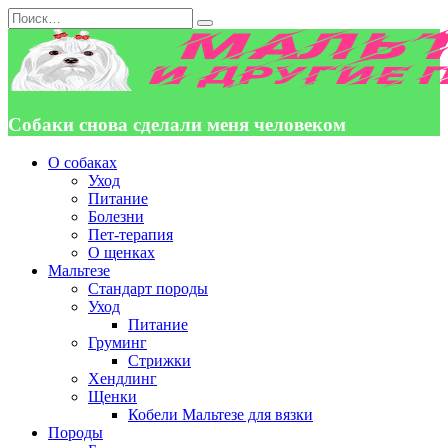
Перейти
Search
к
for:
содержанию
Собаки снова сделали меня человеком
О собаках
Уход
Питание
Болезни
Пет-терапия
О щенках
Мальтезе
Стандарт породы
Уход
Питание
Груминг
Стрижки
Хендлинг
Щенки
Кобели Мальтезе для вязки
Породы