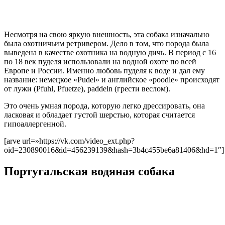
Несмотря на свою яркую внешность, эта собака изначально
была охотничьим ретривером. Дело в том, что порода была
выведена в качестве охотника на водную дичь. В период с 16
по 18 век пуделя использовали на водной охоте по всей
Европе и России. Именно любовь пуделя к воде и дал ему
название: немецкое «Pudel» и английское «poodle» происходят
от лужи (Pfuhl, Pfuetze), paddeln (грести веслом).
Это очень умная порода, которую легко дрессировать, она
ласковая и обладает густой шерстью, которая считается
гипоаллергенной.
[arve url=»https://vk.com/video_ext.php?
oid=230890016&id=456239139&hash=3b4c455be6a81406&hd=1″]
Португальская водяная собака