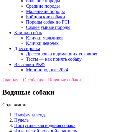
Большие породы
Средние породы
Маленькие породы
Бойцовские собаки
Породы собак по FCI
Самые умные породы
Клички собак
Клички мальчиков
Клички девочек
Дрессировка
Дрессировка в домашних условиях
Тесты — как понять собаку
Выставки РКФ
Монопородные 2024
Главная
»
О собаках
»
Водяные собаки
Водяные собаки
Содержание
Ньюфаундленд
Пудель
Португальская водяная собака
Ирландский водяной спаниель