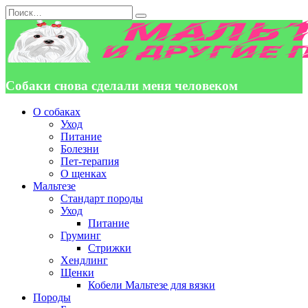
Перейти
Search
к
for:
содержанию
Собаки снова сделали меня человеком
О собаках
Уход
Питание
Болезни
Пет-терапия
О щенках
Мальтезе
Стандарт породы
Уход
Питание
Груминг
Стрижки
Хендлинг
Щенки
Кобели Мальтезе для вязки
Породы