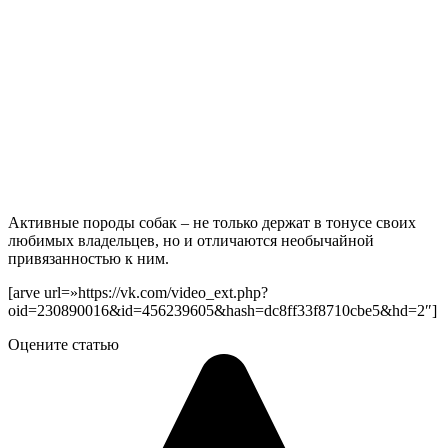
Активные породы собак – не только держат в тонусе своих
любимых владельцев, но и отличаются необычайной
привязанностью к ним.
[arve url=»https://vk.com/video_ext.php?
oid=230890016&id=456239605&hash=dc8ff33f8710cbe5&hd=2″]
Оцените статью