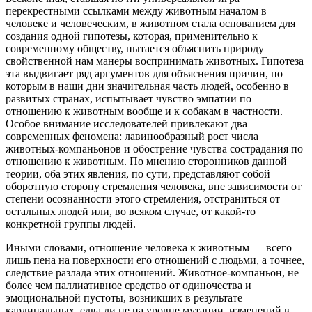
перекрестными ссылками между животным началом в
человеке и человеческим, в животном стала основанием для
создания одной гипотезы, которая, применительно к
современному обществу, пытается объяснить природу
свойственной нам манеры воспринимать животных. Гипотеза
эта выдвигает ряд аргументов для объяснения причин, по
которым в наши дни значительная часть людей, особенно в
развитых странах, испытывает чувство эмпатии по
отношению к животным вообще и к собакам в частности.
Особое внимание исследователей привлекают два
современных феномена: лавинообразный рост числа
животных-компаньонов и обострение чувства сострадания по
отношению к животным. По мнению сторонников данной
теории, оба этих явления, по сути, представляют собой
оборотную сторону стремления человека, вне зависимости от
степени осознанности этого стремления, отстраниться от
остальных людей или, во всяком случае, от какой-то
конкретной группы людей.
Иными словами, отношение человека к животным — всего
лишь пена на поверхности его отношений с людьми, а точнее,
следствие разлада этих отношений. Животное-компаньон, не
более чем паллиативное средство от одиночества и
эмоциональной пустоты, возникших в результате
кардинальных, едва ли не на уровне мутации, изменений в