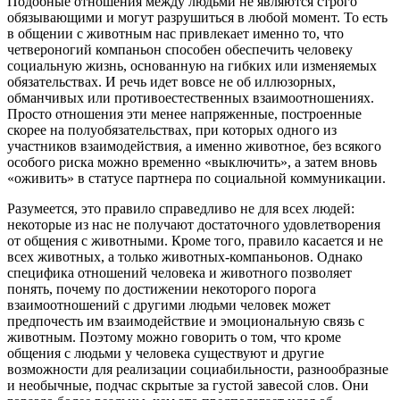
Подобные отношения между людьми не являются строго
обязывающими и могут разрушиться в любой момент. То есть
в общении с животным нас привлекает именно то, что
четвероногий компаньон способен обеспечить человеку
социальную жизнь, основанную на гибких или изменяемых
обязательствах. И речь идет вовсе не об иллюзорных,
обманчивых или противоестественных взаимоотношениях.
Просто отношения эти менее напряженные, построенные
скорее на полуобязательствах, при которых одного из
участников взаимодействия, а именно животное, без всякого
особого риска можно временно «выключить», а затем вновь
«оживить» в статусе партнера по социальной коммуникации.
Разумеется, это правило справедливо не для всех людей:
некоторые из нас не получают достаточного удовлетворения
от общения с животными. Кроме того, правило касается и не
всех животных, а только животных-компаньонов. Однако
специфика отношений человека и животного позволяет
понять, почему по достижении некоторого порога
взаимоотношений с другими людьми человек может
предпочесть им взаимодействие и эмоциональную связь с
животным. Поэтому можно говорить о том, что кроме
общения с людьми у человека существуют и другие
возможности для реализации социабильности, разнообразные
и необычные, подчас скрытые за густой завесой слов. Они