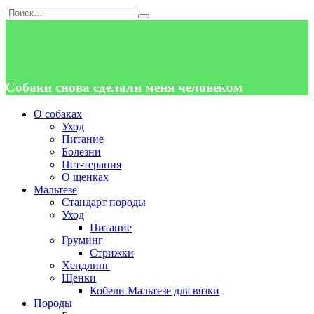
Перейти
Search
к
for:
содержанию
Собаки снова сделали меня человеком
О собаках
Уход
Питание
Болезни
Пет-терапия
О щенках
Мальтезе
Стандарт породы
Уход
Питание
Груминг
Стрижки
Хендлинг
Щенки
Кобели Мальтезе для вязки
Породы