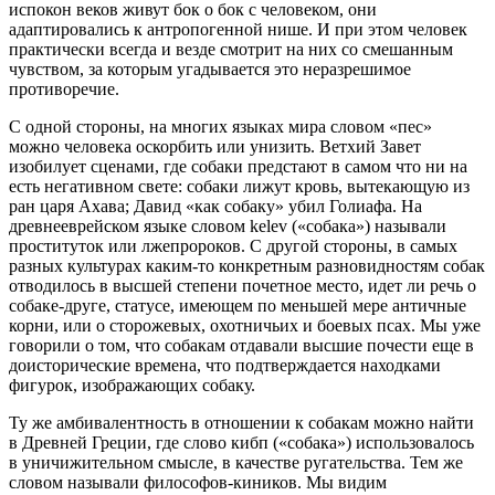
испокон веков живут бок о бок с человеком, они
адаптировались к антропогенной нише. И при этом человек
практически всегда и везде смотрит на них со смешанным
чувством, за которым угадывается это неразрешимое
противоречие.
С одной стороны, на многих языках мира словом «пес»
можно человека оскорбить или унизить. Ветхий Завет
изобилует сценами, где собаки предстают в самом что ни на
есть негативном свете: собаки лижут кровь, вытекающую из
ран царя Ахава; Давид «как собаку» убил Голиафа. На
древнееврейском языке словом kelev («собака») называли
проституток или лжепророков. С другой стороны, в самых
разных культурах каким-то конкретным разновидностям собак
отводилось в высшей степени почетное место, идет ли речь о
собаке-друге, статусе, имеющем по меньшей мере античные
корни, или о сторожевых, охотничьих и боевых псах. Мы уже
говорили о том, что собакам отдавали высшие почести еще в
доисторические времена, что подтверждается находками
фигурок, изображающих собаку.
Ту же амбивалентность в отношении к собакам можно найти
в Древней Греции, где слово кибп («собака») использовалось
в уничижительном смысле, в качестве ругательства. Тем же
словом называли философов-киников. Мы видим