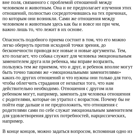
вне поля, связанного с проблемой отношений между
человеком и животным. Она и не предполагает изучения этих
отношений, полностью сосредоточившись на тех причинах,
по которым они возникли. Сами же отношения между
человеком и животным здесь как бы и вовсе ни при чем,
важно лишь то, что лежит в их основе.
Опасность подобного приема состоит в том, что его можно
легко обернуть против исходной точки зрения, до
бесконечности приводя все новые и новые аргументы. Тем,
кто полагает, что собака служит для человека эмоциональным
заменителем друга или ребенка, мы вправе возразить,
пользуясь тем же приемом, что и друг, и ребенок вполне могут
быть точно такими же «эмоциональными заменителями»
каких-то других отношений и что нужны они только для того,
чтобы облегчить страдания от нехватки того, что нам
действительно необходимо. Отношения с другом или
ребенком могут, например, заменить для человека отношения
с родителями, которые он утратил с возрастом. Почему бы не
пойти еще дальше и не предположить, что отношения с
родителями сами по себе служат эмоциональным заменителем
для удовлетворения других потребностей, нарциссических,
например.
В конце концов, можно задаться вопросом, вспоминая одно из