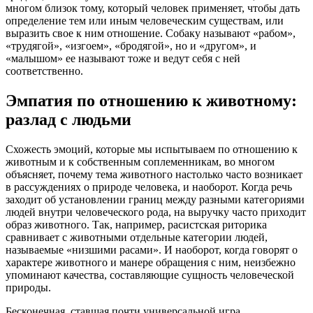
многом близок тому, который человек применяет, чтобы дать
определение тем или иным человеческим существам, или
выразить свое к ним отношение. Собаку называют «рабом»,
«трудягой», «изгоем», «бродягой», но и «другом», и
«малышом» ее называют тоже и ведут себя с ней
соответственно.
Эмпатия по отношению к животному:
разлад с людьми
Схожесть эмоций, которые мы испытываем по отношению к
животным и к собственным соплеменникам, во многом
объясняет, почему тема животного настолько часто возникает
в рассуждениях о природе человека, и наоборот. Когда речь
заходит об установлении границ между разными категориями
людей внутри человеческого рода, на выручку часто приходит
образ животного. Так, например, расистская риторика
сравнивает с животными отдельные категории людей,
называемые «низшими расами». И наоборот, когда говорят о
характере животного и манере обращения с ним, неизбежно
упоминают качества, составляющие сущность человеческой
природы.
Бесконечная, ставшая почти универсальной игра