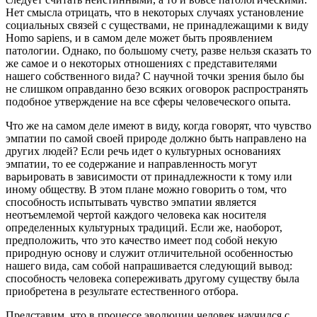
Нет смысла отрицать, что в некоторых случаях установление
социальных связей с существами, не принадлежащими к виду
Homo sapiens, и в самом деле может быть проявлением
патологии. Однако, по большому счету, разве нельзя сказать то
же самое и о некоторых отношениях с представителями
нашего собственного вида? С научной точки зрения было бы
не слишком оправданно безо всяких оговорок распространять
подобное утверждение на все сферы человеческого опыта.
Что же на самом деле имеют в виду, когда говорят, что чувство
эмпатии по самой своей природе должно быть направлено на
других людей? Если речь идет о культурных основаниях
эмпатии, то ее содержание и направленность могут
варьировать в зависимости от принадлежности к тому или
иному обществу. В этом плане можно говорить о том, что
способность испытывать чувство эмпатии является
неотъемлемой чертой каждого человека как носителя
определенных культурных традиций. Если же, наоборот,
предположить, что это качество имеет под собой некую
природную основу и служит отличительной особенностью
нашего вида, сам собой напрашивается следующий вывод:
способность человека сопереживать другому существу была
приобретена в результате естественного отбора.
Представим, что в процессе эволюции человек научился с