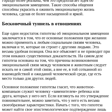
гораздо более реальны, чем это предполагает идея об
эмоциональном замещении. Такие способы общения
способны украсить и оживить эмоциональную жизнь
человека, сделав ее более насыщенной и яркой.
Бесконечный туннель в отношениях
Еще один недостаток гипотезы об эмоциональном замещении
заключается в том, что ее основные положения при желании
можно применить к любым социальным связям человека,
включая и те, которые он строит с другими людьми. Это
весьма удобная позиция. Она все объясняет и не приводит при
этом никаких существенных доказательств. На самом деле
гипотеза основана на том, что причины возникновения
эмоциональной связи между человеком и животным следует
искать не в самой этой связи, а вне ее, в той сотканной из
взаимодействий и ожиданий человеческой среде, где есть
место только для других людей.
Основное положение гипотезы гласит, что животное-
компаньон служит человеку «заменителем» ребенка или
друга, которых у него нет. Если взглянуть на это утверждение
повнимательнее, можно заметить, что у него есть весьма
своеобразные характеристики. Начать с того, что гипотеза
может найти свое эпистемологическое подтверждение лишь