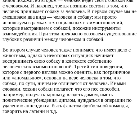
видов похожи, во втором — человек ведет себя с собакой как
с человеком. И наконец, третья позиция состоит в том, что
человек принимает собаку за человека. В первом случае мы не
смешиваем два вида — человека и собаку; мы просто
используем в рамках тех социальных взаимоотношений,
которые выстраиваем с собакой, похожие инструменты
взаимодействия. При этом прекрасно осознаем существование
глубоких различий между человеком и собакой.
Во втором случае человек также понимает, что имеет дело с
животным, однако в некоторых ситуациях начинает
воспринимать свою собаку в контексте собственно
человеческих взаимоотношений. Третий тип поведения,
которое с первого взгляда можно оценить, как пограничное
или «аномальное», основан на вере человека в том, что
собака, по сути, ничем не отличается от человека. Иными
словами, хозяин собаки полагает, что его пес способен,
например, получать зарплату, владеть домом, иметь
политические убеждения, диплом, нуждаться в операции по
удалению аппендикса, быть фанатом футбольной команды,
говорить на латыни и т.д.