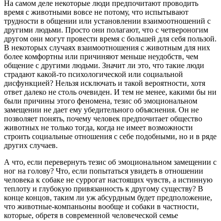
На самом деле некоторые люди предпочитают проводить
время с животными вовсе не потому, что испытывают
трудности в общении или установлении взаимоотношений с
другими людьми. Просто они полагают, что с четвероногим
другом они могут провести время с большей для себя пользой.
В некоторых случаях взаимоотношения с животным для них
более комфортны или причиняют меньше неудобств, чем
общение с другими людьми. Значит ли это, что такие люди
страдают какой-то психологической или социальной
дисфункцией? Нельзя исключать и такой вероятности, хотя
ответ далеко не столь очевиден. И тем не менее, какими бы ни
были причины этого феномена, тезис об эмоциональном
замещении не дает ему убедительного объяснения. Он не
позволяет понять, почему человек предпочитает общество
животных не только тогда, когда не имеет возможности
строить социальные отношения с себе подобными, но и в ряде
других случаев.
А что, если перевернуть тезис об эмоциональном замещении с
ног на голову? Что, если попытаться увидеть в отношении
человека к собаке не суррогат настоящих чувств, а истинную
теплоту и глубокую привязанность к другому существу? В
конце концов, таким ли уж абсурдным будет предположение,
что животные-компаньоны вообще и собаки в частности,
которые, обретя в современной человеческой семье