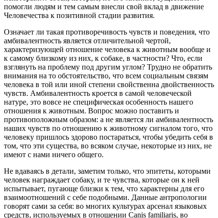
помогли людям и тем самым внесли свой вклад в движение
Человечества к позитивной стадии развития.
Означает ли такая противоречивость чувств и поведения, что
амбивалентность является отличительной чертой,
характеризующей отношение человека к животным вообще и
к самому близкому из них, к собаке, в частности? Что, если
взглянуть на проблему под другим углом? Трудно не обратить
внимания на то обстоятельство, что всем социальным связям
человека в той или иной степени свойственна двойственность
чувств. Амбивалентность кроется в самой человеческой
натуре, это вовсе не специфическая особенность нашего
отношения к животным. Вопрос можно поставить и
противоположным образом: а не является ли амбивалентность
наших чувств по отношению к животному сигналом того, что
человеку пришлось здорово постараться, чтобы убедить себя в
том, что эти существа, во всяком случае, некоторые из них, не
имеют с нами ничего общего.
Не вдаваясь в детали, заметим только, что эпитеты, которыми
человек награждает собаку, и те чувства, которые он к ней
испытывает, пугающе близки к тем, что характерны для его
взаимоотношений с себе подобными. Данные антропологии
говорят сами за себя: во многих культурах арсенал языковых
средств, используемых в отношении Canis familiaris, во