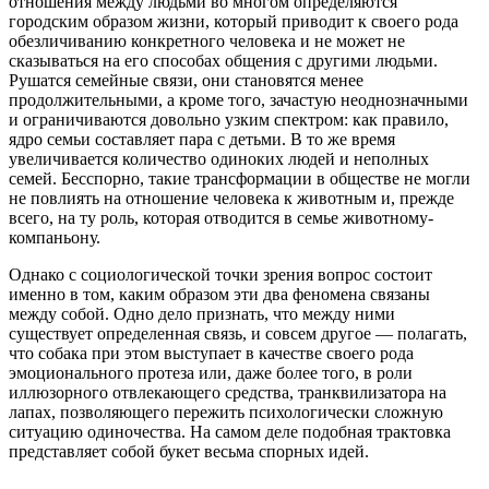
отношения между людьми во многом определяются
городским образом жизни, который приводит к своего рода
обезличиванию конкретного человека и не может не
сказываться на его способах общения с другими людьми.
Рушатся семейные связи, они становятся менее
продолжительными, а кроме того, зачастую неоднозначными
и ограничиваются довольно узким спектром: как правило,
ядро семьи составляет пара с детьми. В то же время
увеличивается количество одиноких людей и неполных
семей. Бесспорно, такие трансформации в обществе не могли
не повлиять на отношение человека к животным и, прежде
всего, на ту роль, которая отводится в семье животному-
компаньону.
Однако с социологической точки зрения вопрос состоит
именно в том, каким образом эти два феномена связаны
между собой. Одно дело признать, что между ними
существует определенная связь, и совсем другое — полагать,
что собака при этом выступает в качестве своего рода
эмоционального протеза или, даже более того, в роли
иллюзорного отвлекающего средства, транквилизатора на
лапах, позволяющего пережить психологически сложную
ситуацию одиночества. На самом деле подобная трактовка
представляет собой букет весьма спорных идей.