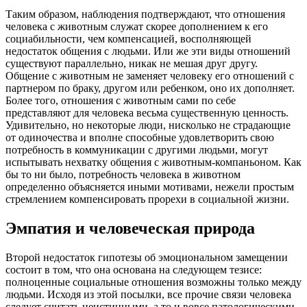
Таким образом, наблюдения подтверждают, что отношения
человека с животным служат скорее дополнением к его
социабильности, чем компенсацией, восполняющей
недостаток общения с людьми. Или же эти виды отношений
существуют параллельно, никак не мешая друг другу.
Общение с животным не заменяет человеку его отношений с
партнером по браку, другом или ребенком, оно их дополняет.
Более того, отношения с животным сами по себе
представляют для человека весьма существенную ценность.
Удивительно, но некоторые люди, нисколько не страдающие
от одиночества и вполне способные удовлетворить свою
потребность в коммуникации с другими людьми, могут
испытывать нехватку общения с животным-компаньоном. Как
бы то ни было, потребность человека в животном
определенно объясняется иными мотивами, нежели простым
стремлением компенсировать прорехи в социальной жизни.
Эмпатия и человеческая природа
Второй недостаток гипотезы об эмоциональном замещении
состоит в том, что она основана на следующем тезисе:
полноценные социальные отношения возможны только между
людьми. Исходя из этой посылки, все прочие связи человека
следует считать неистинными, а то и вовсе патологическими.