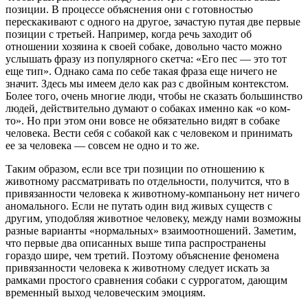
позиции. В процессе объяснения они с готовностью
перескакивают с одного на другое, зачастую путая две первые
позиции с третьей. Например, когда речь заходит об
отношении хозяина к своей собаке, довольно часто можно
услышать фразу из популярного скетча: «Его пес — это тот
еще тип». Однако сама по себе такая фраза еще ничего не
значит. Здесь мы имеем дело как раз с двойным контекстом.
Более того, очень многие люди, чтобы не сказать большинство
людей, действительно думают о собаках именно как «о ком-
то». Но при этом они вовсе не обязательно видят в собаке
человека. Вести себя с собакой как с человеком и принимать
ее за человека — совсем не одно и то же.
Таким образом, если все три позиции по отношению к
животному рассматривать по отдельности, получится, что в
привязанности человека к животному-компаньону нет ничего
аномального. Если не путать один вид живых существ с
другим, уподобляя животное человеку, между нами возможны
разные варианты «нормальных» взаимоотношений. Заметим,
что первые два описанных выше типа распространены
гораздо шире, чем третий. Поэтому объяснение феномена
привязанности человека к животному следует искать за
рамками простого сравнения собаки с суррогатом, дающим
временный выход человеческим эмоциям.