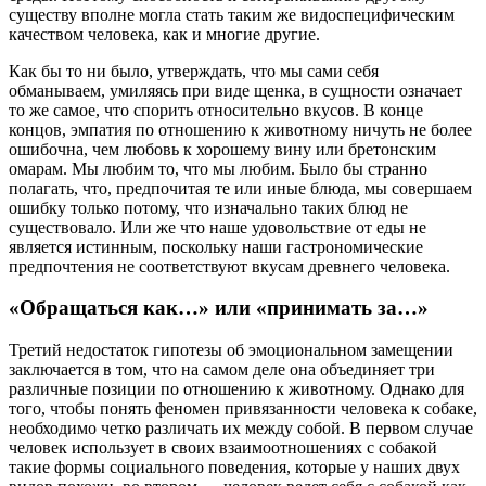
существу вполне могла стать таким же видоспецифическим
качеством человека, как и многие другие.
Как бы то ни было, утверждать, что мы сами себя
обманываем, умиляясь при виде щенка, в сущности означает
то же самое, что спорить относительно вкусов. В конце
концов, эмпатия по отношению к животному ничуть не более
ошибочна, чем любовь к хорошему вину или бретонским
омарам. Мы любим то, что мы любим. Было бы странно
полагать, что, предпочитая те или иные блюда, мы совершаем
ошибку только потому, что изначально таких блюд не
существовало. Или же что наше удовольствие от еды не
является истинным, поскольку наши гастрономические
предпочтения не соответствуют вкусам древнего человека.
«Обращаться как…» или «принимать за…»
Третий недостаток гипотезы об эмоциональном замещении
заключается в том, что на самом деле она объединяет три
различные позиции по отношению к животному. Однако для
того, чтобы понять феномен привязанности человека к собаке,
необходимо четко различать их между собой. В первом случае
человек использует в своих взаимоотношениях с собакой
такие формы социального поведения, которые у наших двух