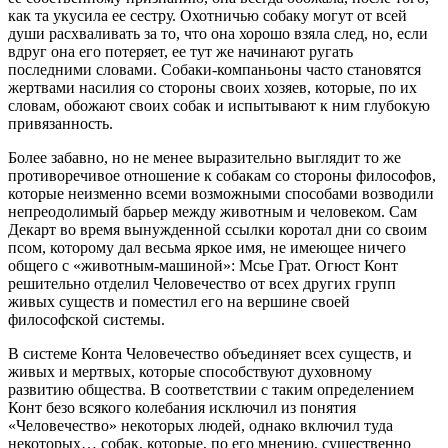
как та укусила ее сестру. Охотничью собаку могут от всей
души расхваливать за то, что она хорошо взяла след, но, если
вдруг она его потеряет, ее тут же начинают ругать
последними словами. Собаки-компаньоны часто становятся
жертвами насилия со стороны своих хозяев, которые, по их
словам, обожают своих собак и испытывают к ним глубокую
привязанность.
Более забавно, но не менее выразительно выглядит то же
противоречивое отношение к собакам со стороны философов,
которые неизменно всеми возможными способами возводили
непреодолимый барьер между животным и человеком. Сам
Декарт во время вынужденной ссылки коротал дни со своим
псом, которому дал весьма яркое имя, не имеющее ничего
общего с «животным-машиной»: Мсье Грат. Огюст Конт
решительно отделил Человечество от всех других групп
живых существ и поместил его на вершине своей
философской системы.
В системе Конта Человечество объединяет всех существ, и
живых и мертвых, которые способствуют духовному
развитию общества. В соответствии с таким определением
Конт безо всякого колебания исключил из понятия
«Человечество» некоторых людей, однако включил туда
некоторых… собак, которые, по его мнению, существенно