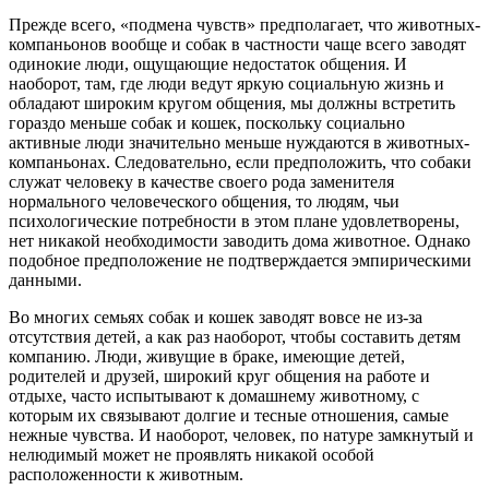
Прежде всего, «подмена чувств» предполагает, что животных-
компаньонов вообще и собак в частности чаще всего заводят
одинокие люди, ощущающие недостаток общения. И
наоборот, там, где люди ведут яркую социальную жизнь и
обладают широким кругом общения, мы должны встретить
гораздо меньше собак и кошек, поскольку социально
активные люди значительно меньше нуждаются в животных-
компаньонах. Следовательно, если предположить, что собаки
служат человеку в качестве своего рода заменителя
нормального человеческого общения, то людям, чьи
психологические потребности в этом плане удовлетворены,
нет никакой необходимости заводить дома животное. Однако
подобное предположение не подтверждается эмпирическими
данными.
Во многих семьях собак и кошек заводят вовсе не из-за
отсутствия детей, а как раз наоборот, чтобы составить детям
компанию. Люди, живущие в браке, имеющие детей,
родителей и друзей, широкий круг общения на работе и
отдыхе, часто испытывают к домашнему животному, с
которым их связывают долгие и тесные отношения, самые
нежные чувства. И наоборот, человек, по натуре замкнутый и
нелюдимый может не проявлять никакой особой
расположенности к животным.