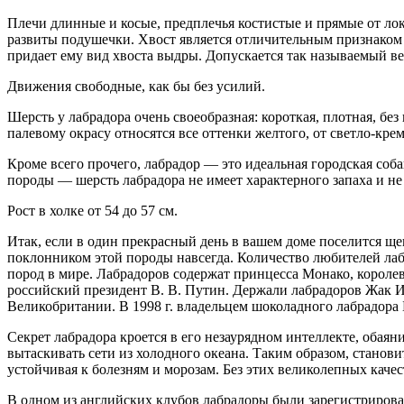
Плечи длинные и косые, предплечья костистые и прямые от локт
развиты подушечки. Хвост является отличительным признаком п
придает ему вид хвоста выдры. Допускается так называемый вес
Движения свободные, как бы без усилий.
Шерсть у лабрадора очень своеобразная: короткая, плотная, б
палевому окрасу относятся все оттенки желтого, от светло-кр
Кроме всего прочего, лабрадор — это идеальная городская соба
породы — шерсть лабрадора не имеет характерного запаха и не
Рост в холке от 54 до 57 см.
Итак, если в один прекрасный день в вашем доме поселится щен
поклонником этой породы навсегда. Количество любителей лаб
пород в мире. Лабрадоров содержат принцесса Монако, короле
российский президент В. В. Путин. Держали лабрадоров Жак 
Великобритании. В 1998 г. владельцем шоколадного лабрадор
Секрет лабрадора кроется в его незаурядном интеллекте, оба
вытаскивать сети из холодного океана. Таким образом, станов
устойчивая к болезням и морозам. Без этих великолепных каче
В одном из английских клубов лабрадоры были зарегистрирован