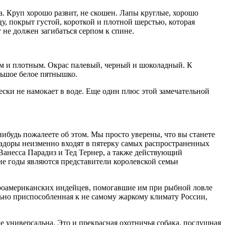
а. Круп хорошо развит, не скошен. Лапы круглые, хорошо
у, покрыт густой, короткой и плотной шерстью, которая
 не должен загибаться серпом к спине.
ким и плотным. Окрас палевый, черный и шоколадный. К
льшое белое пятнышко.
ески не намокает в воде. Еще один плюс этой замечательной
нибудь пожалеете об этом. Мы просто уверены, что вы станете
радоры неизменно входят в пятерку самых распространенных
анесса Парадиз и Тед Тернер, а также действующий
е годы являются представители королевской семьи
вероамериканских индейцев, помогавшие им при рыбной ловле
ально приспособленная к не самому жаркому климату России,
е универсальна. Это и прекрасная охотничья собака, послушная