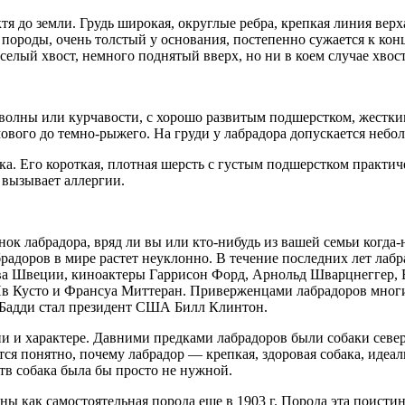
я до земли. Грудь широкая, округлые ребра, крепкая линия верх
ороды, очень толстый у основания, постепенно сужается к конц
елый хвост, немного поднятый вверх, но ни в коем случае хвост
ез волны или курчавости, с хорошо развитым подшерстком, жест
емового до темно-рыжего. На груди у лабрадора допускается небо
ка. Его короткая, плотная шерсть с густым подшерстком практич
 вызывает аллергии.
ок лабрадора, вряд ли вы или кто-нибудь из вашей семьи когда-
радоров в мире растет неуклонно. В течение последних лет лаб
ва Швеции, киноактеры Гаррисон Форд, Арнольд Шварцнеггер, В
Ив Кусто и Франсуа Миттеран. Приверженцами лабрадоров многи
а Бадди стал президент США Билл Клинтон.
янии и характере. Давними предками лабрадоров были собаки се
ится понятно, почему лабрадор — крепкая, здоровая собака, иде
ств собака была бы просто не нужной.
ы как самостоятельная порода еще в 1903 г. Порода эта поистин