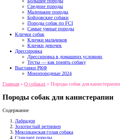
Большие породы
Средние породы
Маленькие породы
Бойцовские собаки
Породы собак по FCI
Самые умные породы
Клички собак
Клички мальчиков
Клички девочек
Дрессировка
Дрессировка в домашних условиях
Тесты — как понять собаку
Выставки РКФ
Монопородные 2024
Главная
»
О собаках
»
Породы собак для канистерапии
Породы собак для канистерапии
Содержание
Лабрадор
Золотистый ретривер
Мексиканская голая собака
Стандарт породы