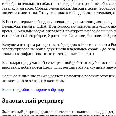
и сообразительная, и собака — поводырь слепых, и лечебная 
завалах и на воде. Собака очень добра. Заводя в доме лабрадо
людям и животным. Это уверенная в себе, доброжелательная, ж
В России первые лабрадоры появились достаточно давно, еще 
Великобритании и США. Возможностью привозить лучших пред
время. С каждым годом лабрадоры приобретают все большую по
есть в Санкт-Петербурге, Ярославле, Саратове, Ростове-на-Дон
Ведущим центром разведения лабрадоров в России является Ро
зарегистрированы более двух тысяч владельцев собак. Два раз
только квалифицированные иностранные эксперты.
Благодаря продуманной селекционной работе в клубе постоян
выставки, добиваются блестящих результатов на крупных зару
Большое внимание также уделяется развитию рабочих охотничьи
дипломы по охотничьим качествам.
Более подробно о породе лабрадор
Золотистый ретривер
Золотистый ретривер (кинологическое название — голден ретр