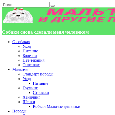
Перейти
Search
к
for:
содержанию
Собаки снова сделали меня человеком
О собаках
Уход
Питание
Болезни
Пет-терапия
О щенках
Мальтезе
Стандарт породы
Уход
Питание
Груминг
Стрижки
Хендлинг
Щенки
Кобели Мальтезе для вязки
Породы