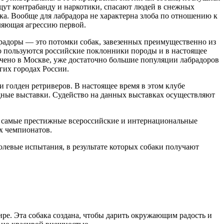
ищут контрабанду и наркотики, спасают людей в снежных
нка. Вообще для лабрадора не характерна злоба по отношению к
вляющая агрессию первой.
брадоры — это потомки собак, завезенных преимущественно из
 пользуются российские поклонники породы и в настоящее
очено в Москве, уже достаточно большие популяции лабрадоров
гих городах России.
 голден ретриверов. В настоящее время в этом клубе
родные выставки. Судейство на данных выставках осуществляют
т самые престижные всероссийские и интернациональные
х чемпионатов.
олевые испытания, в результате которых собаки получают
ре. Эта собака создана, чтобы дарить окружающим радость и