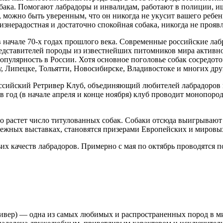
собака. Помогают лабрадоры и инвалидам, работают в полиции, 
ра, можно быть уверенным, что он никогда не укусит вашего ребе
изнерадостная и достаточно спокойная собака, никогда не проя
в начале 70-х годах прошлого века. Современные российские ла
ставителей породы из известнейших питомников мира активно
пулярность в России. Хотя основное поголовье собак сосредот
у, Липецке, Тольятти, Новосибирске, Владивостоке и многих дру
ссийский Ретривер Клуб, объединяющий любителей лабрадоров и
а в год (в начале апреля и конце ноября) клуб проводит монопо
но растет число титулованных собак. Собаки отсюда выигрываю
бежных выставках, становятся призерами Европейских и мировы
х качеств лабрадоров. Примерно с мая по октябрь проводятся п
ивер) — одна из самых любимых и распространенных пород в ми