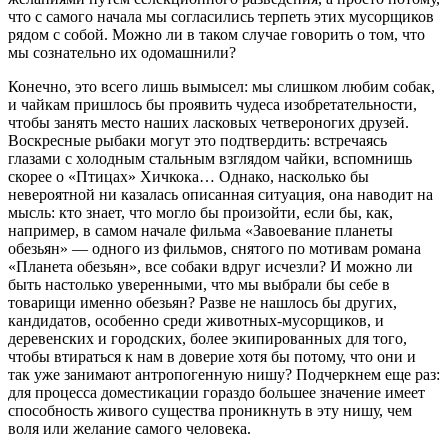
что с самого начала мы согласились терпеть этих мусорщиков
рядом с собой. Можно ли в таком случае говорить о том, что
мы сознательно их одомашнили?
Конечно, это всего лишь вымысел: мы слишком любим собак,
и чайкам пришлось бы проявить чудеса изобретательности,
чтобы занять место наших ласковых четвероногих друзей.
Воскресные рыбаки могут это подтвердить: встречаясь
глазами с холодным стальным взглядом чайки, вспомнишь
скорее о «Птицах» Хичкока… Однако, насколько бы
невероятной ни казалась описанная ситуация, она наводит на
мысль: кто знает, что могло бы произойти, если бы, как,
например, в самом начале фильма «Завоевание планеты
обезьян» — одного из фильмов, снятого по мотивам романа
«Планета обезьян», все собаки вдруг исчезли? И можно ли
быть настолько уверенными, что мы выбрали бы себе в
товарищи именно обезьян? Разве не нашлось бы других,
кандидатов, особенно среди животных-мусорщиков, и
деревенских и городских, более экипированных для того,
чтобы втираться к нам в доверие хотя бы потому, что они и
так уже занимают антропогенную нишу? Подчеркнем еще раз:
для процесса доместикации гораздо большее значение имеет
способность живого существа проникнуть в эту нишу, чем
воля или желание самого человека.