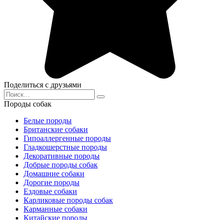
Поделиться с друзьями
Search
for:
Породы собак
Белые породы
Британские собаки
Гипоаллергенные породы
Гладкошерстные породы
Декоративные породы
Добрые породы собак
Домашние собаки
Дорогие породы
Ездовые собаки
Карликовые породы собак
Карманные собаки
Китайские породы