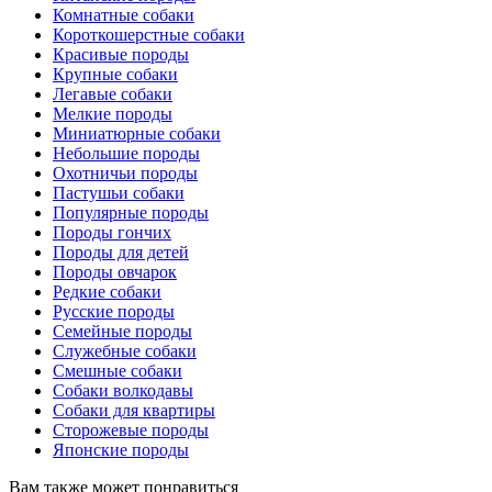
Комнатные собаки
Короткошерстные собаки
Красивые породы
Крупные собаки
Легавые собаки
Мелкие породы
Миниатюрные собаки
Небольшие породы
Охотничьи породы
Пастушьи собаки
Популярные породы
Породы гончих
Породы для детей
Породы овчарок
Редкие собаки
Русские породы
Семейные породы
Служебные собаки
Смешные собаки
Собаки волкодавы
Собаки для квартиры
Сторожевые породы
Японские породы
Вам также может понравиться