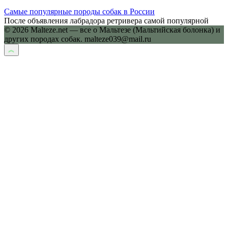
Самые популярные породы собак в России
После объявления лабрадора ретривера самой популярной
© 2026 Malteze.net — все о Мальтезе (Мальтийская болонка) и
других породах собак. malteze039@mail.ru