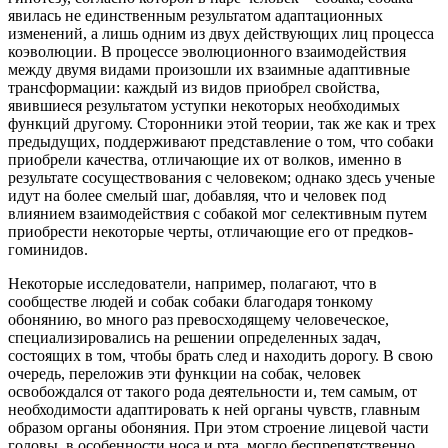
явилась не единственным результатом адаптационных
изменений, а лишь одним из двух действующих лиц процесса
коэволюции. В процессе эволюционного взаимодействия
между двумя видами произошли их взаимные адаптивные
трансформации: каждый из видов приобрел свойства,
явившиеся результатом уступки некоторых необходимых
функций другому. Сторонники этой теории, так же как и трех
предыдущих, поддерживают представление о том, что собаки
приобрели качества, отличающие их от волков, именно в
результате сосуществования с человеком; однако здесь ученые
идут на более смелый шаг, добавляя, что и человек под
влиянием взаимодействия с собакой мог селективным путем
приобрести некоторые черты, отличающие его от предков-
гоминидов.
Некоторые исследователи, например, полагают, что в
сообществе людей и собак собаки благодаря тонкому
обонянию, во много раз превосходящему человеческое,
специализировались на решении определенных задач,
состоящих в том, чтобы брать след и находить дорогу. В свою
очередь, переложив эти функции на собак, человек
освобождался от такого рода деятельности и, тем самым, от
необходимости адаптировать к ней органы чувств, главным
образом органы обоняния. При этом строение лицевой части
головы, в особенности носа и рта, могло беспрепятственно