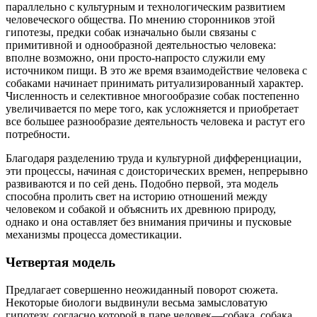
параллельно с культурным и технологическим развитием
человеческого общества. По мнению сторонников этой
гипотезы, предки собак изначально были связаны с
примитивной и однообразной деятельностью человека:
вполне возможно, они просто-напросто служили ему
источником пищи. В это же время взаимодействие человека с
собаками начинает принимать ритуализированный характер.
Численность и селективное многообразие собак постепенно
увеличивается по мере того, как усложняется и приобретает
все большее разнообразие деятельность человека и растут его
потребности.
Благодаря разделению труда и культурной дифференциации,
эти процессы, начиная с доисторических времен, непрерывно
развиваются и по сей день. Подобно первой, эта модель
способна пролить свет на историю отношений между
человеком и собакой и объяснить их древнюю природу,
однако и она оставляет без внимания причины и пусковые
механизмы процесса доместикации.
Четвертая модель
Предлагает совершенно неожиданный поворот сюжета.
Некоторые биологи выдвинули весьма замысловатую
гипотезу, согласно которой в паре человек—собака, собака