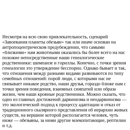
Несмотря на всю свою привлекательность, сценарий
«Завоевания планеты обезьян» так или иначе основан на
антропоцентрическом предубеждении, что самыми
«близкими» нам животными оказались бы более всего на нас
похожие непосредственные наши генеалогические
родственники: шимпанзе и гориллы. Конечно, с точки зрения
генеалогии это утверждение бесспорно. Однако бывает и так,
что отношения между разными видами развиваются по типу
семейных отношений: порой люди, с которыми нас не
связывает никакое родство, наши друзья, гораздо ближе нам с
точки зрения поведения, взаимных симпатий или образа
жизни, чем наши кровные родственники. Можно сказать, что
одно из главных достижений дарвинизма и неодарвинизма —
это экологический подход к процессу адаптации и отказ от
традиционного скалярного представления об иерархии живых
существ, на вершине которой располагается человек, чуть
ниже — обезьяны, за ними другие млекопитающие, рептилии
и т.д.