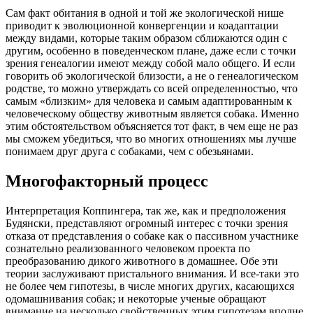
Сам факт обитания в одной и той же экологической нише
приводит к эволюционной конвергенции и коадаптации
между видами, которые таким образом сближаются один с
другим, особенно в поведенческом плане, даже если с точки
зрения генеалогии имеют между собой мало общего. И если
говорить об экологической близости, а не о генеалогическом
родстве, то можно утверждать со всей определенностью, что
самым «близким» для человека и самым адаптированным к
человеческому обществу животным является собака. Именно
этим обстоятельством объясняется тот факт, в чем еще не раз
мы сможем убедиться, что во многих отношениях мы лучше
понимаем друг друга с собаками, чем с обезьянами.
Многофакторный процесс
Интерпретация Коппингера, так же, как и предположения
Будянски, представляют огромный интерес с точки зрения
отказа от представления о собаке как о пассивном участнике
сознательно реализованного человеком проекта по
преобразованию дикого животного в домашнее. Обе эти
теории заслуживают пристального внимания. И все-таки это
не более чем гипотезы, в числе многих других, касающихся
одомашнивания собак; и некоторые ученые обращают
внимание на несколько свойственных этим гипотезам вполне