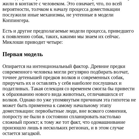
жили в контакте с человеком. Это означает, что, по всей
вероятности, толчком к началу процесса доместикации
послужили иные механизмы, не учтенные в модели
Коппингера.
Есть и другие предполагаемые модели процесса, приведшего
к появлению собак, таких, какими мы знаем их сейчас.
Миклоши приводит четыре:
Первая модель
Опирается на интенциональный фактор. Древние предки
современного человека могли регулярно подбирать волчат,
точнее детенышей предков волков и современных собак,
приручать их и оставлять у себя наиболее послушных и
податливых. Такая селекция со временем смогла бы привести
к образованию нового вида животных, отличавшихся от
волков. Однако по уже упомянутым причинам эта гипотеза не
может быть применена к самому начальному этапу
доместикации: первобытные люди, вне всякого сомнения,
попросту не были в состоянии спланировать настолько
сложный проект; к тому же тот факт, что одомашнивание
произошло лишь в нескольких регионах, и в этом случае
остается загадкой.