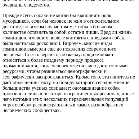
очевидных недочетов.
Прежде всего, собаки не могли бы выполнять роль
мусорщиков, если бы человек не жил в относительном
достатке, во всяком случае таком, чтобы в большом
количестве оставлять за собой остатки пищи. Вряд ли жизнь
гоминидов, имевших первые контакты с предками собак,
была настолько роскошной. Впрочем, многие виды
гоминидов вымерли еще до появления современного
человека. То есть версия о собаке-мусорщике может
относиться к более позднему периоду процесса
одомашнивания, когда человек уже овладел достаточными
ресурсами, чтобы развиваться демографически и
географически распространиться. Кроме того, эта гипотеза не
дает объяснения факту, по поводу которого сегодня мнение
большинства ученых совпадает: одомашнивание собак
произошло лишь в некоторых ограниченных регионах, после
чего потомки этих нескольких первоначальных популяций
«протособак» распространились в самых разнообразных
человеческих сообществах.