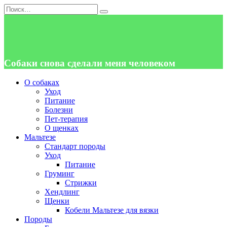
Перейти
Search
к
for:
содержанию
Собаки снова сделали меня человеком
О собаках
Уход
Питание
Болезни
Пет-терапия
О щенках
Мальтезе
Стандарт породы
Уход
Питание
Груминг
Стрижки
Хендлинг
Щенки
Кобели Мальтезе для вязки
Породы