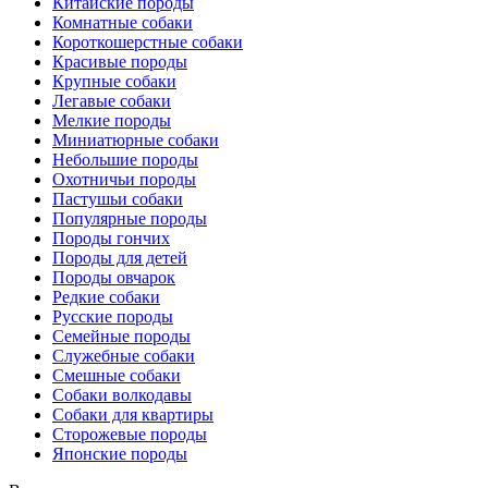
Китайские породы
Комнатные собаки
Короткошерстные собаки
Красивые породы
Крупные собаки
Легавые собаки
Мелкие породы
Миниатюрные собаки
Небольшие породы
Охотничьи породы
Пастушьи собаки
Популярные породы
Породы гончих
Породы для детей
Породы овчарок
Редкие собаки
Русские породы
Семейные породы
Служебные собаки
Смешные собаки
Собаки волкодавы
Собаки для квартиры
Сторожевые породы
Японские породы