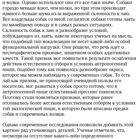
и волки. Однако используют они его все-таки иначе. Собаки
гораздо меньше воют, чем волки, но при этом производят
намного больше шума из-за выраженной склонности к лаю.
Все владельцы собак со мной согласятся: собаки готовы лаять
по малейшему поводу и в самых разных ситуациях.
Склонность собак к лаю и разнообразие условий,
побуждающих их лаять, навели некоторых ученых на мысль,
что подобный тип вокализации не несет какой-либо особой
функциональной нагрузки. Они решили, что речь идет о
неспецифическом признаке, лишенном особых адаптивных
качеств. Такой признак мог появиться в результате ослабления
действия естественного отбора в условиях антропогенной
ниши, подобно тому как появилось разнообразие окраса,
которое мы можем наблюдать у современных собак. То есть
лай как признак, не приносящий очевидной пользы его
носителю, мог развиться у собак просто потому, что в
антропогенной нише селективный прессинг понизился.
Поэтому стали появляться признаки, которые ранее
отсеивались более жестким естественным отбором в условиях
той экологической ниши, в которую были вписаны предки
собак и современных волков.
Однако современные исследования позволили добавить этой
картине ряд уточняющих деталей. Ученые отметили, что,
несмотря на отсутствие какого-либо определенного