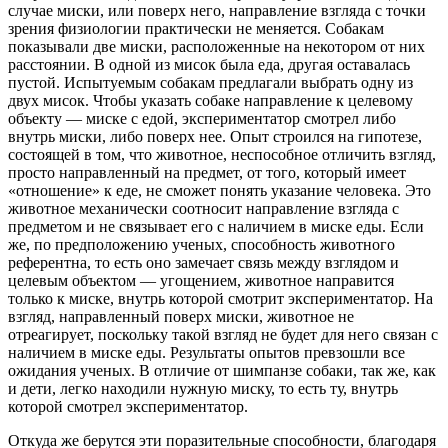
случае миски, или поверх него, направление взгляда с точки
зрения физиологии практически не меняется. Собакам
показывали две миски, расположенные на некотором от них
расстоянии. В одной из мисок была еда, другая оставалась
пустой. Испытуемым собакам предлагали выбрать одну из
двух мисок. Чтобы указать собаке направление к целевому
объекту — миске с едой, экспериментатор смотрел либо
внутрь миски, либо поверх нее. Опыт строился на гипотезе,
состоящей в том, что животное, неспособное отличить взгляд,
просто направленный на предмет, от того, который имеет
«отношение» к еде, не сможет понять указание человека. Это
животное механически соотносит направление взгляда с
предметом и не связывает его с наличием в миске еды. Если
же, по предположению ученых, способность животного
референтна, то есть оно замечает связь между взглядом и
целевым объектом — угощением, животное направится
только к миске, внутрь которой смотрит экспериментатор. На
взгляд, направленный поверх миски, животное не
отреагирует, поскольку такой взгляд не будет для него связан с
наличием в миске еды. Результаты опытов превзошли все
ожидания ученых. В отличие от шимпанзе собаки, так же, как
и дети, легко находили нужную миску, то есть ту, внутрь
которой смотрел экспериментатор.
Откуда же берутся эти поразительные способности, благодаря