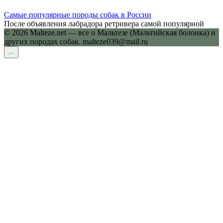
Самые популярные породы собак в России
После объявления лабрадора ретривера самой популярной
© 2026 Malteze.net — все о Мальтезе (Мальтийская болонка) и
других породах собак. malteze039@mail.ru