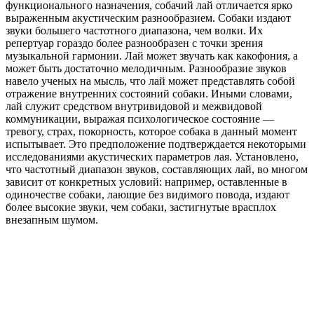
функционального назначения, собачий лай отличается ярко
выраженным акустическим разнообразием. Собаки издают
звуки большего частотного диапазона, чем волки. Их
репертуар гораздо более разнообразен с точки зрения
музыкальной гармонии. Лай может звучать как какофония, а
может быть достаточно мелодичным. Разнообразие звуков
навело ученых на мысль, что лай может представлять собой
отражение внутренних состояний собаки. Иными словами,
лай служит средством внутривидовой и межвидовой
коммуникации, выражая психологическое состояние —
тревогу, страх, покорность, которое собака в данный момент
испытывает. Это предположение подтверждается некоторыми
исследованиями акустических параметров лая. Установлено,
что частотный диапазон звуков, составляющих лай, во многом
зависит от конкретных условий: например, оставленные в
одиночестве собаки, лающие без видимого повода, издают
более высокие звуки, чем собаки, застигнутые врасплох
внезапным шумом.