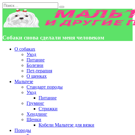
Перейти
Search
к
for:
содержанию
Собаки снова сделали меня человеком
О собаках
Уход
Питание
Болезни
Пет-терапия
О щенках
Мальтезе
Стандарт породы
Уход
Питание
Груминг
Стрижки
Хендлинг
Щенки
Кобели Мальтезе для вязки
Породы