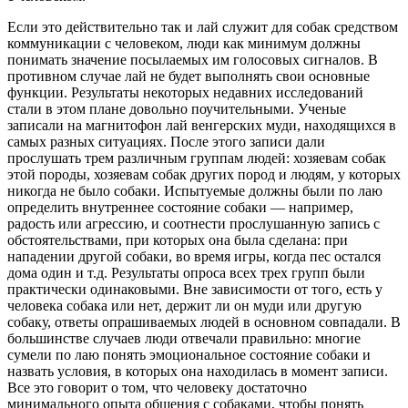
Если это действительно так и лай служит для собак средством
коммуникации с человеком, люди как минимум должны
понимать значение посылаемых им голосовых сигналов. В
противном случае лай не будет выполнять свои основные
функции. Результаты некоторых недавних исследований
стали в этом плане довольно поучительными. Ученые
записали на магнитофон лай венгерских муди, находящихся в
самых разных ситуациях. После этого записи дали
прослушать трем различным группам людей: хозяевам собак
этой породы, хозяевам собак других пород и людям, у которых
никогда не было собаки. Испытуемые должны были по лаю
определить внутреннее состояние собаки — например,
радость или агрессию, и соотнести прослушанную запись с
обстоятельствами, при которых она была сделана: при
нападении другой собаки, во время игры, когда пес остался
дома один и т.д. Результаты опроса всех трех групп были
практически одинаковыми. Вне зависимости от того, есть у
человека собака или нет, держит ли он муди или другую
собаку, ответы опрашиваемых людей в основном совпадали. В
большинстве случаев люди отвечали правильно: многие
сумели по лаю понять эмоциональное состояние собаки и
назвать условия, в которых она находилась в момент записи.
Все это говорит о том, что человеку достаточно
минимального опыта общения с собаками, чтобы понять