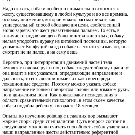
Надо сказать, собаки особенно внимательно относятся к
жесту, существовавшему в любой культуре и во все времена,
особому движению, которое можно рассматривать как
универсальный способ обозначения цели, свойственный
Homo sapiens: это жест указательным пальцем. То есть, в
отличие от подавляющего большинства животных, собаку
нельзя уподобить дураку из китайской пословицы, которую
упоминает Конфуций: когда собаке на что-то указывают, она
смотрит не на палец, а на саму вещь.
Вероятно, при интерпретации движений частей тела
человека: головы, рук и ног, собака следует общему правилу:
она видит в них указатели, определяющие направление и
дальность, то есть воспринимает их как своего рода
локационные средства. Поэтому можно указать собаке
направление не только поворотом головы или взмахом руки,
но и движением ноги. Как показывают исследования в
области сравнительной психологии, в этом своем качестве
собака подобна ребенку в возрасте 18 месяцев.
Опыты по изучению pointing с недавних пор вызывают
жаркие споры среди специалистов. Суть вопроса состоит в
следующем: можно ли считать способность собак улавливать
наши направленные жесты действительно референтной,