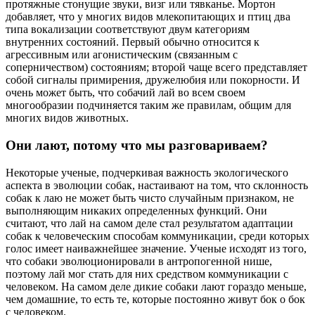
протяжные стонущие звуки, визг или тявканье. Мортон
добавляет, что у многих видов млекопитающих и птиц два
типа вокализации соответствуют двум категориям
внутренних состояний. Первый обычно относится к
агрессивным или агонистическим (связанным с
соперничеством) состояниям; второй чаще всего представляет
собой сигналы примирения, дружелюбия или покорности. И
очень может быть, что собачий лай во всем своем
многообразии подчиняется таким же правилам, общим для
многих видов животных.
Они лают, потому что мы разговариваем?
Некоторые ученые, подчеркивая важность экологического
аспекта в эволюции собак, настаивают на том, что склонность
собак к лаю не может быть чисто случайным признаком, не
выполняющим никаких определенных функций. Они
считают, что лай на самом деле стал результатом адаптации
собак к человеческим способам коммуникации, среди которых
голос имеет наиважнейшее значение. Ученые исходят из того,
что собаки эволюционировали в антропогенной нише,
поэтому лай мог стать для них средством коммуникации с
человеком. На самом деле дикие собаки лают гораздо меньше,
чем домашние, то есть те, которые постоянно живут бок о бок
с человеком.