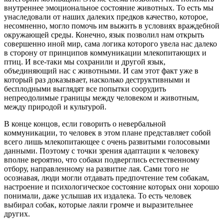
внутреннее эмоциональное состояние животных. То есть мы
унаследовали от наших далеких предков качество, которое,
несомненно, могло помочь им выжить в условиях враждебной
окружающей среды. Конечно, язык позволил нам открыть
совершенно иной мир, сама логика которого увела нас далеко
в сторону от принципов коммуникации млекопитающих и
птиц. И все-таки мы сохранили и другой язык,
объединяющий нас с животными. И сам этот факт уже в
который раз доказывает, насколько деструктивными и
бесплодными выглядят все попытки соорудить
непреодолимые границы между человеком и животным,
между природой и культурой.
В конце концов, если говорить о невербальной
коммуникации, то человек в этом плане представляет собой
всего лишь млекопитающее с очень развитыми голосовыми
данными. Поэтому с точки зрения адаптации к человеку
вполне вероятно, что собаки подверглись естественному
отбору, направленному на развитие лая. Сами того не
осознавая, люди могли отдавать предпочтение тем собакам,
настроение и психологическое состояние которых они хорошо
понимали, даже услышав их издалека. То есть человек
выбирал собак, которые лаяли громче и выразительнее
других.