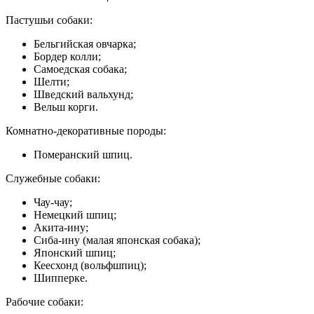
Пастушьи собаки:
Бельгийская овчарка;
Бордер колли;
Самоедская собака;
Шелти;
Шведский вальхунд;
Вельш корги.
Комнатно-декоративные породы:
Померанский шпиц.
Служебные собаки:
Чау-чау;
Немецкий шпиц;
Акита-ину;
Сиба-ину (малая японская собака);
Японский шпиц;
Кеесхонд (вольфшпиц);
Шипперке.
Рабочие собаки: