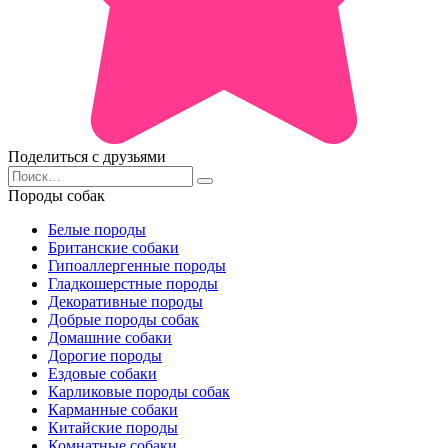
Поделиться с друзьями
Search
for:
Породы собак
Белые породы
Британские собаки
Гипоаллергенные породы
Гладкошерстные породы
Декоративные породы
Добрые породы собак
Домашние собаки
Дорогие породы
Ездовые собаки
Карликовые породы собак
Карманные собаки
Китайские породы
Комнатные собаки