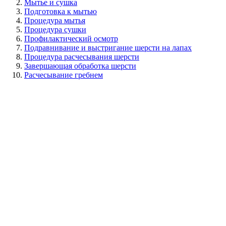
Мытье и сушка
Подготовка к мытью
Процедура мытья
Процедура сушки
Профилактический осмотр
Подравнивание и выстригание шерсти на лапах
Процедура расчесывания шерсти
Завершающая обработка шерсти
Расчесывание гребнем