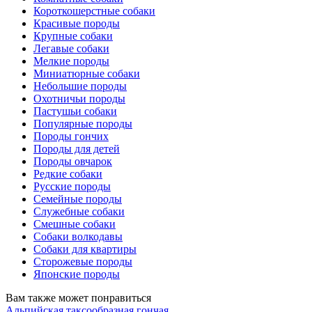
Короткошерстные собаки
Красивые породы
Крупные собаки
Легавые собаки
Мелкие породы
Миниатюрные собаки
Небольшие породы
Охотничьи породы
Пастушьи собаки
Популярные породы
Породы гончих
Породы для детей
Породы овчарок
Редкие собаки
Русские породы
Семейные породы
Служебные собаки
Смешные собаки
Собаки волкодавы
Собаки для квартиры
Сторожевые породы
Японские породы
Вам также может понравиться
Альпийская таксообразная гончая