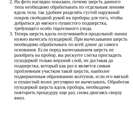
На фото наглядно показано, почему шерсть данного
типа необходимо обрабатывать по отдельным линиям
вдоль тела: так удобнее разделять густой наружный
покров свободной рукой на проборы для того, чтобы
добраться до мягкого пушистого подшерстка,
требующего особо тщательного ухода.
Теперь шерсть вдоль получившейся продольной линии
нужно вычесать пуходеркой. При вычесывании шерсть
необходимо обрабатывать по всей длине до самого
основания. Если перед вычесыванием шерсть не
разобрать на пробор, вы рискуете слегка пригладить
пуходеркой только верхний слой, не доставая до
подшерстка, который как раз и является самым
проблемным участком такой шерсти, наиболее
подверженным образованию колтунов, если его мягкий
и пушистый волос регулярно не вычесывать. Обработав
пуходеркой шерсть вдоль пробора, необходимо
повторить процедуру еще раз, снова двигаясь сверху
вниз.