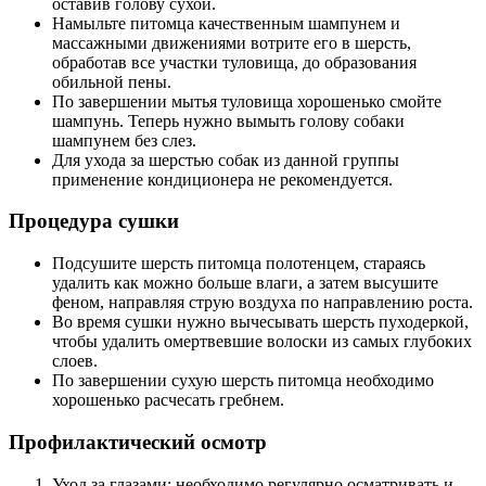
оставив голову сухой.
Намыльте питомца качественным шампунем и
массажными движениями вотрите его в шерсть,
обработав все участки туловища, до образования
обильной пены.
По завершении мытья туловища хорошенько смойте
шампунь. Теперь нужно вымыть голову собаки
шампунем без слез.
Для ухода за шерстью собак из данной группы
применение кондиционера не рекомендуется.
Процедура сушки
Подсушите шерсть питомца полотенцем, стараясь
удалить как можно больше влаги, а затем высушите
феном, направляя струю воздуха по направлению роста.
Во время сушки нужно вычесывать шерсть пуходеркой,
чтобы удалить омертвевшие волоски из самых глубоких
слоев.
По завершении сухую шерсть питомца необходимо
хорошенько расчесать гребнем.
Профилактический осмотр
Уход за глазами: необходимо регулярно осматривать и