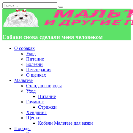
Перейти
Search
к
for:
содержанию
Собаки снова сделали меня человеком
О собаках
Уход
Питание
Болезни
Пет-терапия
О щенках
Мальтезе
Стандарт породы
Уход
Питание
Груминг
Стрижки
Хендлинг
Щенки
Кобели Мальтезе для вязки
Породы