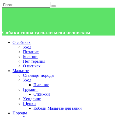
Перейти
Search
к
for:
содержанию
Собаки снова сделали меня человеком
О собаках
Уход
Питание
Болезни
Пет-терапия
О щенках
Мальтезе
Стандарт породы
Уход
Питание
Груминг
Стрижки
Хендлинг
Щенки
Кобели Мальтезе для вязки
Породы