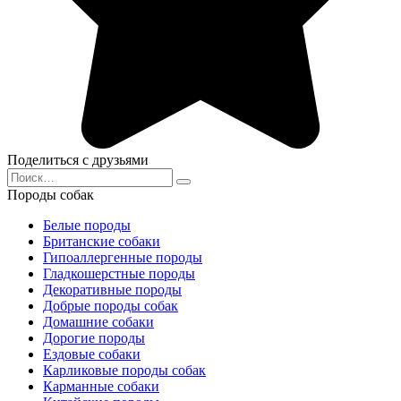
Поделиться с друзьями
Search
for:
Породы собак
Белые породы
Британские собаки
Гипоаллергенные породы
Гладкошерстные породы
Декоративные породы
Добрые породы собак
Домашние собаки
Дорогие породы
Ездовые собаки
Карликовые породы собак
Карманные собаки