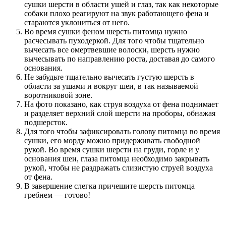
сушки шерсти в области ушей и глаз, так как некоторые
собаки плохо реагируют на звук работающего фена и
стараются уклониться от него.
Во время сушки феном шерсть питомца нужно
расчесывать пуходеркой. Для того чтобы тщательно
вычесать все омертвевшие волоски, шерсть нужно
вычесывать по направлению роста, доставая до самого
основания.
Не забудьте тщательно вычесать густую шерсть в
области за ушами и вокруг шеи, в так называемой
воротниковой зоне.
На фото показано, как струя воздуха от фена поднимает
и разделяет верхний слой шерсти на проборы, обнажая
подшерсток.
Для того чтобы зафиксировать голову питомца во время
сушки, его морду можно придерживать свободной
рукой. Во время сушки шерсти на груди, горле и у
основания шеи, глаза питомца необходимо закрывать
рукой, чтобы не раздражать слизистую струей воздуха
от фена.
В завершение слегка причешите шерсть питомца
гребнем — готово!