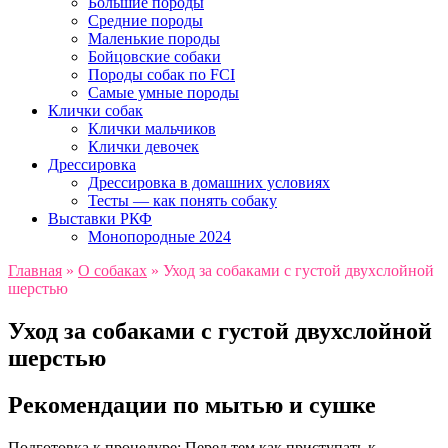
Большие породы
Средние породы
Маленькие породы
Бойцовские собаки
Породы собак по FCI
Самые умные породы
Клички собак
Клички мальчиков
Клички девочек
Дрессировка
Дрессировка в домашних условиях
Тесты — как понять собаку
Выставки РКФ
Монопородные 2024
Главная
»
О собаках
»
Уход за собаками с густой двухслойной
шерстью
Уход за собаками с густой двухслойной
шерстью
Рекомендации по мытью и сушке
Подготовка к процедуре: Перед тем как приступать к