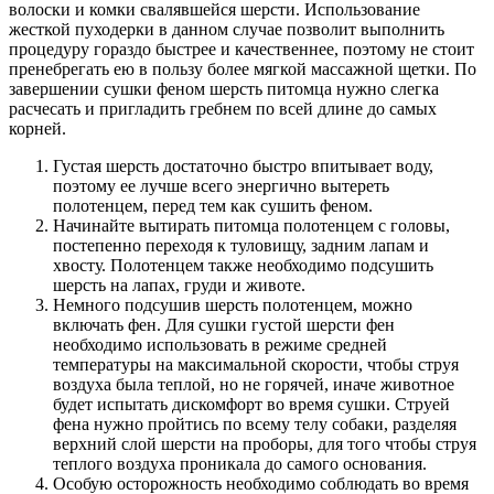
волоски и комки свалявшейся шерсти. Использование
жесткой пуходерки в данном случае позволит выполнить
процедуру гораздо быстрее и качественнее, поэтому не стоит
пренебрегать ею в пользу более мягкой массажной щетки. По
завершении сушки феном шерсть питомца нужно слегка
расчесать и пригладить гребнем по всей длине до самых
корней.
Густая шерсть достаточно быстро впитывает воду,
поэтому ее лучше всего энергично вытереть
полотенцем, перед тем как сушить феном.
Начинайте вытирать питомца полотенцем с головы,
постепенно переходя к туловищу, задним лапам и
хвосту. Полотенцем также необходимо подсушить
шерсть на лапах, груди и животе.
Немного подсушив шерсть полотенцем, можно
включать фен. Для сушки густой шерсти фен
необходимо использовать в режиме средней
температуры на максимальной скорости, чтобы струя
воздуха была теплой, но не горячей, иначе животное
будет испытать дискомфорт во время сушки. Струей
фена нужно пройтись по всему телу собаки, разделяя
верхний слой шерсти на проборы, для того чтобы струя
теплого воздуха проникала до самого основания.
Особую осторожность необходимо соблюдать во время