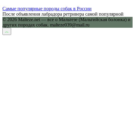
Самые популярные породы собак в России
После объявления лабрадора ретривера самой популярной
© 2026 Malteze.net — все о Мальтезе (Мальтийская болонка) и
других породах собак. malteze039@mail.ru