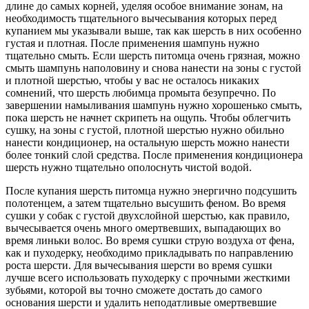
длине до самых корней, уделяя особое внимание зонам, на
необходимость тщательного вычесывания которых перед
купанием мы указывали выше, так как шерсть в них особенно
густая и плотная. После применения шампунь нужно
тщательно смыть. Если шерсть питомца очень грязная, можно
смыть шампунь наполовину и снова нанести на зоны с густой
и плотной шерстью, чтобы у вас не осталось никаких
сомнений, что шерсть любимца промыта безупречно. По
завершении намыливания шампунь нужно хорошенько смыть,
пока шерсть не начнет скрипеть на ощупь. Чтобы облегчить
сушку, на зоны с густой, плотной шерстью нужно обильно
нанести кондиционер, на остальную шерсть можно нанести
более тонкий слой средства. После применения кондиционера
шерсть нужно тщательно ополоснуть чистой водой.
После купания шерсть питомца нужно энергично подсушить
полотенцем, а затем тщательно высушить феном. Во время
сушки у собак с густой двухслойной шерстью, как правило,
вычесывается очень много омертвевших, выпадающих во
время линьки волос. Во время сушки струю воздуха от фена,
как и пуходерку, необходимо прикладывать по направлению
роста шерсти. Для вычесывания шерсти во время сушки
лучше всего использовать пуходерку с прочными жесткими
зубьями, которой вы точно сможете достать до самого
основания шерсти и удалить неподатливые омертвевшие