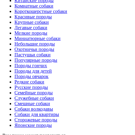
Китайские породы
Комнатные собаки
Короткошерстные собаки
Красивые породы
Крупные собаки
Легавые собаки
Мелкие породы
Миниатюрные собаки
Небольшие породы
Охотничьи породы
Пастушьи собаки
Популярные породы
Породы гончих
Породы для детей
Породы овчарок
Редкие собаки
Русские породы
Семейные породы
Служебные собаки
Смешные собаки
Собаки волкодавы
Собаки для квартиры
Сторожевые породы
Японские породы